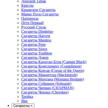
Донской Табак
Кресты
Крымские Сигареты
Марко Поло Сигареты
Папиросы
Пётр Первый
Русский Стиль
Сигареты Dimitrino
Сигареты Harvest
Сигареты Manitou
Сигареты Pepe
Сигареты Sioux
Сигареты Tradition
Сигареты Довер
Сигареты Капитан Блэк (Captain Black)
Сигареты Комплимент (Compliment)
Сигареты Корсар (Corsar of the Queen)
Сигареты Макинтош (Mackintosh)
Сигареты Монтана (Montana Heritage)
Сигареты Собрание (Sobranie)
Сигареты Чапман (CHAPMAN)
Сигареты Чероки (Cherokee)
Тройка
Ява
Сигариллы
+