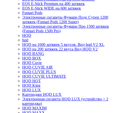
EOS E-Stick Premium на 400 затяжек
EOS E-Stick WIDE на 600 затяжек
Fumari Pods
Электронные сигареты Фумари Подс Супер 1200
затяжек (Fumari Pods 1200 Super)
Электронные сигареты Фумари Про 1500 затяжек
(Fumari Pods 1500 Pro)
HQD
hqd
HQD на 1600 затяжек 5 вкусов. Вид hqd V2 XL
HQD на 200 затяжек 22 вкуса Вид HQD V2
HQD BANG
HQD BOX
HQD Cuvie
HQD CUVIE AIR
HQD CUVIE PLUS
HQD CUVIE ULTIMATE
HQD HOT
HQD King
HQD LUX
Картриджи HQD LUX
Электронная сигарета HQD LUX (устройство + 2
картриджа)
HQD MAXIM
HQD MAXX