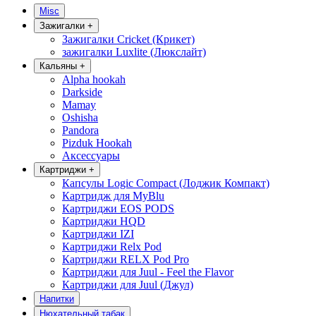
Misc
Зажигалки
+
Зажигалки Cricket (Крикет)
зажигалки Luxlite (Люкслайт)
Кальяны
+
Alpha hookah
Darkside
Mamay
Oshisha
Pandora
Pizduk Hookah
Аксессуары
Картриджи
+
Капсулы Logic Compact (Лоджик Компакт)
Картридж для MyBlu
Картриджи EOS PODS
Картриджи HQD
Картриджи IZI
Картриджи Relx Pod
Картриджи RELX Pod Pro
Картриджи для Juul - Feel the Flavor
Картриджи для Juul (Джул)
Напитки
Нюхательный табак