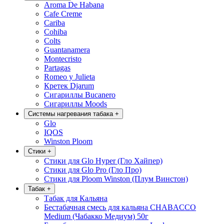
Aroma De Habana
Cafe Creme
Cariba
Cohiba
Colts
Guantanamera
Montecristo
Partagas
Romeo y Julieta
Кретек Djarum
Сигариллы Bucanero
Сигариллы Moods
Системы нагревания табака
+
Glo
IQOS
Winston Ploom
Стики
+
Стики для Glo Hyper (Гло Хайпер)
Стики для Glo Pro (Гло Про)
Стики для Ploom Winston (Плум Винстон)
Табак
+
Табак для Кальяна
Бестабачная смесь для кальяна CHABACCO
Medium (Чабакко Медиум) 50г