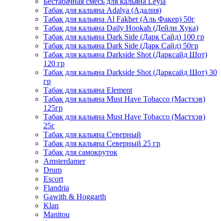
Бестабачная смесь для кальяна Leyla
Табак для кальяна Adalya (Адалия)
Табак для кальяна Al Fakher (Аль Факер) 50г
Табак для кальяна Daily Hookah (Дейли Хука)
Табак для кальяна Dark Side (Дарк Сайд) 100 гр
Табак для кальяна Dark Side (Дарк Сайд) 50гр
Табак для кальяна Darkside Shot (Дарксайд Шот)
120 гр
Табак для кальяна Darkside Shot (Дарксайд Шот) 30
гр
Табак для кальяна Element
Табак для кальяна Must Have Tobacco (Мастхэв)
125гр
Табак для кальяна Must Have Tobacco (Мастхэв)
25г
Табак для кальяна Северный
Табак для кальяна Северный 25 гр
Табак для самокруток
Amsterdamer
Drum
Escort
Flandria
Gawith & Hoggarth
Klan
Manitou