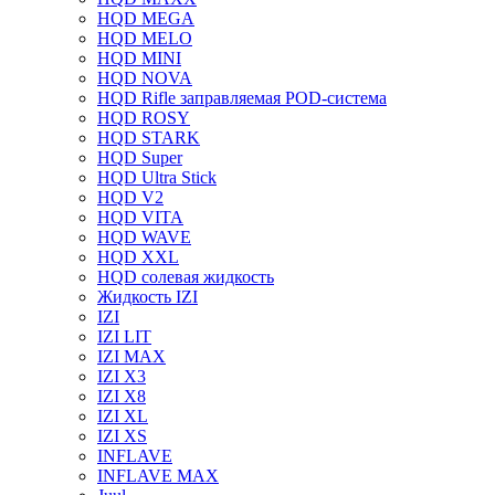
HQD MEGA
HQD MELO
HQD MINI
HQD NOVA
HQD Rifle заправляемая POD-система
HQD ROSY
HQD STARK
HQD Super
HQD Ultra Stick
HQD V2
HQD VITA
HQD WAVE
HQD XXL
HQD солевая жидкость
Жидкость IZI
IZI
IZI LIT
IZI MAX
IZI X3
IZI X8
IZI XL
IZI XS
INFLAVE
INFLAVE MAX