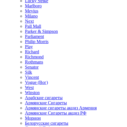
Lucky Strike
Marlboro
Mevius
Milano
Next
Pall Mall
Parker & Simpson
Parliament
Philip Morris
Play
Richard
Richmond
Rothmans
Senator
Silk
Vincent
Vogue (Вог)
West
Winston
Арабские сигареты
Армянские Сигареты
Армянские сигареты акциз Армения
Армянские Сигареты акциз РФ
Морион
Белорусские сигареты