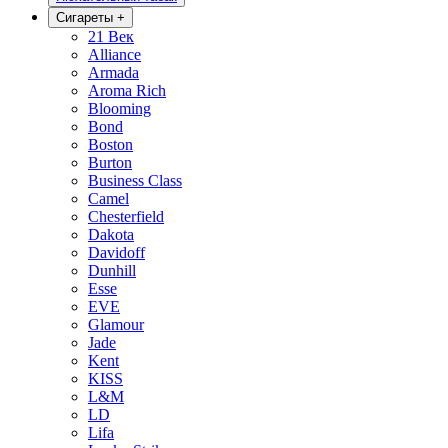
Сигареты
+
21 Век
Alliance
Armada
Aroma Rich
Blooming
Bond
Boston
Burton
Business Class
Camel
Chesterfield
Dakota
Davidoff
Dunhill
Esse
EVE
Glamour
Jade
Kent
KISS
L&M
LD
Lifa