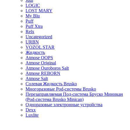
Juul
LOGIC
LOST MARY
My Blu
Puff
Puff Xtra
Relx
Uncategorized
URBN
VOZOL STAR
Жидкость
Atmose OOPS
Atmose Original
Atmose Ouroboros Salt
Atmose REBORN
Atmose Salt
Солевая Жидкость Brusko
Многоразовые Pod-системы Brusko
Перезаправляемая Под-система Бруско Миникан
(Pod-система Brusko Minican)
Одноразовые электронные устройства
Dexx
Luxlite