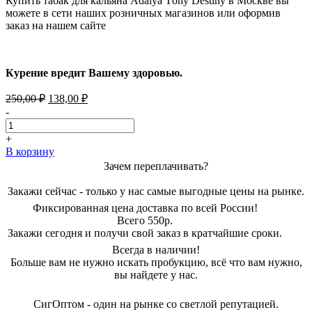
Купить табак для кальяна Adalya Тony Destiny в Москве вы
можете в сети наших розничных магазинов или оформив
заказ на нашем сайте
Курение вредит Вашему здоровью.
Первоначальная
Текущая
250,00
₽
138,00
₽
цена
цена:
-
составляла
138,00 ₽.
250,00 ₽.
+
В корзину
Зачем переплачивать?
Закажи сейчас - только у нас самые выгодные цены на рынке.
Фиксированная цена доставка по всей России!
Всего 550р.
Закажи сегодня и получи свой заказ в кратчайшие сроки.
Всегда в наличии!
Больше вам не нужно искать пробукцию, всё что вам нужно,
вы найдете у нас.
СигОптом - один на рынке со светлой репутацией.