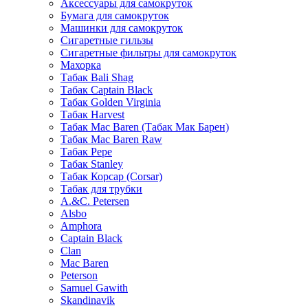
Аксессуары для самокруток
Бумага для самокруток
Машинки для самокруток
Сигаретные гильзы
Сигаретные фильтры для самокруток
Махорка
Табак Bali Shag
Табак Captain Black
Табак Golden Virginia
Табак Harvest
Табак Mac Baren (Табак Мак Барен)
Табак Mac Baren Raw
Табак Pepe
Табак Stanley
Табак Корсар (Corsar)
Табак для трубки
A.&C. Petersen
Alsbo
Amphora
Captain Black
Clan
Mac Baren
Peterson
Samuel Gawith
Skandinavik