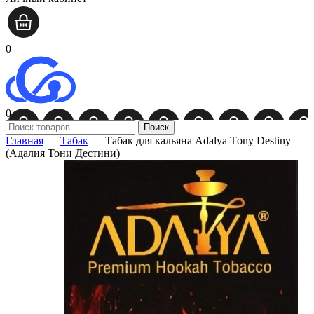
0
0
Поиск
Главная
—
Табак
—
Табак для кальяна Adalya Тony Destiny
(Адалия Тони Дестини)