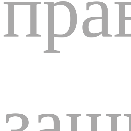
пра
защ