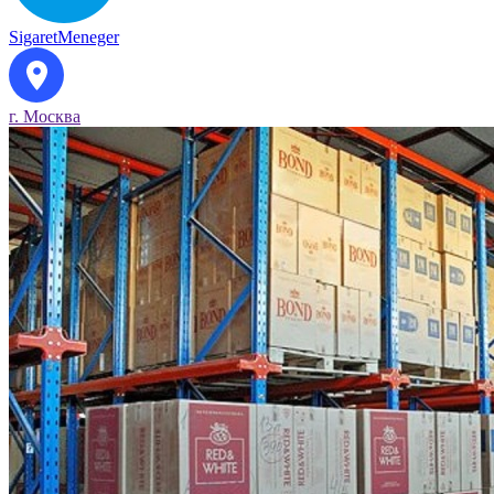
SigaretMeneger
г. Москва