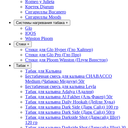
Romeo y Julieta
Кретек Djarum
Сигариллы Bucanero
Сигариллы Moods
Системы нагревания табака
+
Glo
IQOS
Winston Ploom
Стики
+
Стики для Glo Hyper (Гло Хайпер)
Стики для Glo Pro (Гло Про)
Стики для Ploom Winston (Плум Винстон)
Табак
+
Табак для Кальяна
Бестабачная смесь для кальяна CHABACCO
Medium (Чабакко Медиум) 50г
Бестабачная смесь для кальяна Leyla
Табак для кальяна Adalya (Адалия)
Табак для кальяна Al Fakher (Аль Факер) 50г
Табак для кальяна Daily Hookah (Дейли Хука)
Табак для кальяна Dark Side (Дарк Сайд) 100 гр
Табак для кальяна Dark Side (Дарк Сайд) 50гр
Табак для кальяна Darkside Shot (Дарксайд Шот)
120 гр
Табак для кальяна Darkside Shot (Дарксайд Шот) 30