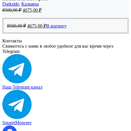
Darkside
,
Кальяны
Первоначальная
Текущая
8500,00
₽
4675,00
₽
цена
цена:
составляла
4675,00 ₽.
Первоначальная
Текущая
8500,00 ₽.
8500,00
₽
4675,00
₽
В корзину
цена
цена:
составляла
4675,00 ₽.
Контакты
8500,00 ₽.
Свяжитесь с нами в любое удобное для вас время через
Telegram
Наш Telegram канал
SigaretMeneger