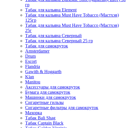
гр
Табак для кальяна Element
Табак для кальяна Must Have Tobacco (Мастхэв)
125гр
Табак для кальяна Must Have Tobacco (Мастхэв)
25г
Табак для кальяна Северный
Табак для кальяна Северный 25 гр
Табак для самокруток
Amsterdamer
Drum
Escort
Flandria
Gawith & Hoggarth
Klan
Manitou
Аксессуары для самокруток
Бумага для самокруток
Машинки для самокруток
Сигаретные гильзы
Сигаретные фильтры для самокруток
Махорка
Табак Bali Shag
Табак Captain Black