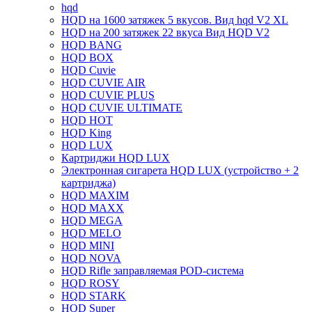
hqd
HQD на 1600 затяжек 5 вкусов. Вид hqd V2 XL
HQD на 200 затяжек 22 вкуса Вид HQD V2
HQD BANG
HQD BOX
HQD Cuvie
HQD CUVIE AIR
HQD CUVIE PLUS
HQD CUVIE ULTIMATE
HQD HOT
HQD King
HQD LUX
Картриджи HQD LUX
Электронная сигарета HQD LUX (устройство + 2
картриджа)
HQD MAXIM
HQD MAXX
HQD MEGA
HQD MELO
HQD MINI
HQD NOVA
HQD Rifle заправляемая POD-система
HQD ROSY
HQD STARK
HQD Super