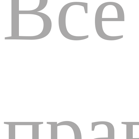
Все
пра