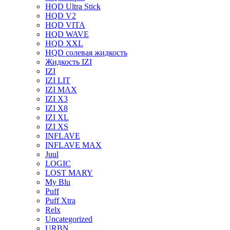
HQD Ultra Stick
HQD V2
HQD VITA
HQD WAVE
HQD XXL
HQD солевая жидкость
Жидкость IZI
IZI
IZI LIT
IZI MAX
IZI X3
IZI X8
IZI XL
IZI XS
INFLAVE
INFLAVE MAX
Juul
LOGIC
LOST MARY
My Blu
Puff
Puff Xtra
Relx
Uncategorized
URBN