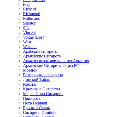
Play
Richard
Richmond
Rothmans
Senator
Silk
Vincent
Vogue (Вог)
West
Winston
Арабские сигареты
Армянские Сигареты
Армянские сигареты акциз Армения
Армянские Сигареты акциз РФ
Морион
Белорусские сигареты
Донской Табак
Кресты
Крымские Сигареты
Марко Поло Сигареты
Папиросы
Пётр Первый
Русский Стиль
Сигареты Dimitrino