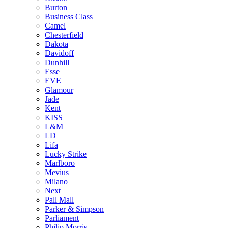
Burton
Business Class
Camel
Chesterfield
Dakota
Davidoff
Dunhill
Esse
EVE
Glamour
Jade
Kent
KISS
L&M
LD
Lifa
Lucky Strike
Marlboro
Mevius
Milano
Next
Pall Mall
Parker & Simpson
Parliament
Philip Morris