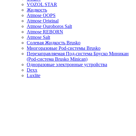
VOZOL STAR
Жидкость
Atmose OOPS
Atmose Original
Atmose Ouroboros Salt
Atmose REBORN
Atmose Salt
Солевая Жидкость Brusko
Многоразовые Pod-системы Brusko
Перезаправляемая Под-система Бруско Миникан
(Pod-система Brusko Minican)
Одноразовые электронные устройства
Dexx
Luxlite