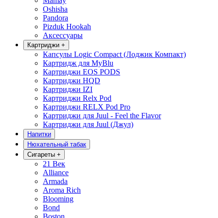
Mamay
Oshisha
Pandora
Pizduk Hookah
Аксессуары
Картриджи
+
Капсулы Logic Compact (Лоджик Компакт)
Картридж для MyBlu
Картриджи EOS PODS
Картриджи HQD
Картриджи IZI
Картриджи Relx Pod
Картриджи RELX Pod Pro
Картриджи для Juul - Feel the Flavor
Картриджи для Juul (Джул)
Напитки
Нюхательный табак
Сигареты
+
21 Век
Alliance
Armada
Aroma Rich
Blooming
Bond
Boston