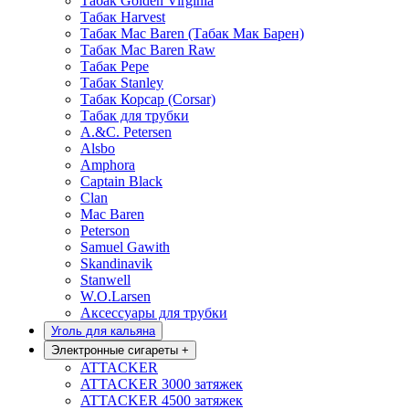
Табак Golden Virginia
Табак Harvest
Табак Mac Baren (Табак Мак Барен)
Табак Mac Baren Raw
Табак Pepe
Табак Stanley
Табак Корсар (Corsar)
Табак для трубки
A.&C. Petersen
Alsbo
Amphora
Captain Black
Clan
Mac Baren
Peterson
Samuel Gawith
Skandinavik
Stanwell
W.O.Larsen
Аксессуары для трубки
Уголь для кальяна
Электронные сигареты
+
ATTACKER
ATTACKER 3000 затяжек
ATTACKER 4500 затяжек