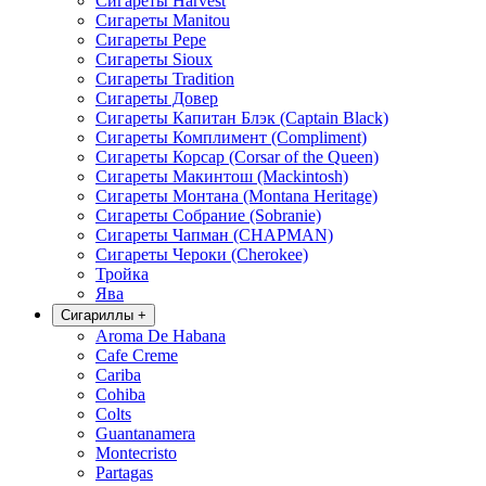
Сигареты Harvest
Сигареты Manitou
Сигареты Pepe
Сигареты Sioux
Сигареты Tradition
Сигареты Довер
Сигареты Капитан Блэк (Captain Black)
Сигареты Комплимент (Compliment)
Сигареты Корсар (Corsar of the Queen)
Сигареты Макинтош (Mackintosh)
Сигареты Монтана (Montana Heritage)
Сигареты Собрание (Sobranie)
Сигареты Чапман (CHAPMAN)
Сигареты Чероки (Cherokee)
Тройка
Ява
Сигариллы
+
Aroma De Habana
Cafe Creme
Cariba
Cohiba
Colts
Guantanamera
Montecristo
Partagas