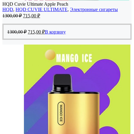
HQD Cuvie Ultimate Apple Peach
HQD
,
HQD CUVIE ULTIMATE
,
Электронные сигареты
Первоначальная
Текущая
1300,00
₽
715,00
₽
цена
цена:
составляла
715,00 ₽.
Первоначальная
Текущая
1300,00 ₽.
1300,00
₽
715,00
₽
В корзину
цена
цена:
составляла
715,00 ₽.
1300,00 ₽.