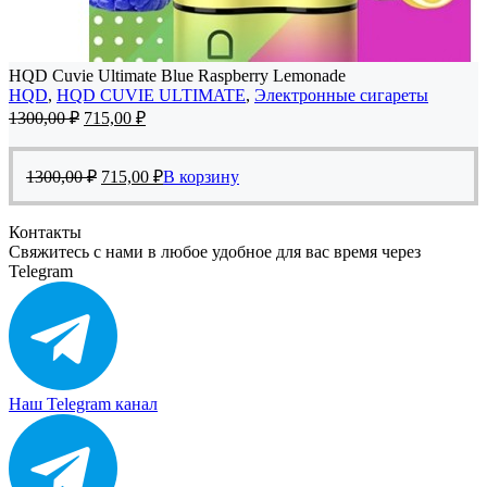
HQD Cuvie Ultimate Blue Raspberry Lemonade
HQD
,
HQD CUVIE ULTIMATE
,
Электронные сигареты
Первоначальная
Текущая
1300,00
₽
715,00
₽
цена
цена:
составляла
715,00 ₽.
Первоначальная
Текущая
1300,00 ₽.
1300,00
₽
715,00
₽
В корзину
цена
цена:
составляла
715,00 ₽.
Контакты
1300,00 ₽.
Свяжитесь с нами в любое удобное для вас время через
Telegram
Наш Telegram канал