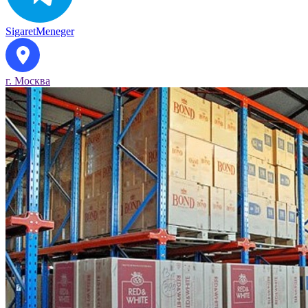
SigaretMeneger
г. Москва