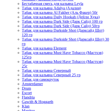
Бестабачная смесь для кальяна Leyla
Табак для кальяна Adalya (Адалия)
Табак для кальяна Al Fakher (Аль Факер) 50г
Табак для кальяна Daily Hookah (Дейли Хука)
Табак для кальяна Dark Side (Дарк Сайд) 100 гр
Табак для кальяна Dark Side (Дарк Сайд) 50гр
Табак для кальяна Darkside Shot (Дарксайд Шот)
120 гр
Табак для кальяна Darkside Shot (Дарксайд Шот) 30
гр
Табак для кальяна Element
Табак для кальяна Must Have Tobacco (Мастхэв)
125гр
Табак для кальяна Must Have Tobacco (Мастхэв)
25г
Табак для кальяна Северный
Табак для кальяна Северный 25 гр
Табак для самокруток
Amsterdamer
Drum
Escort
Flandria
Gawith & Hoggarth
Klan
Manitou