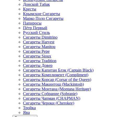
Донской Табак
Кресты
Крымские Сигареты
Марко Поло Сигареты
Папиросы
Пётр Первый
Русский Стиль
Сигареты Dimitrino
Сигареты Harvest
Сигареты Manitou
Сигареты Pepe
Сигареты Sioux
Сигареты Tradition
Сигареты Довер
Сигареты Капитан Блэк (Captain Black)
Сигареты Комплимент (Compliment)
Сигареты Корсар (Corsar of the Queen)
Сигареты Макинтош (Mackintosh)
Сигареты Монтана (Montana Heritage)
Сигареты Собрание (Sobranie)
Сигареты Чапман (CHAPMAN)
Сигареты Чероки (Cherokee)
Тройка
Ява