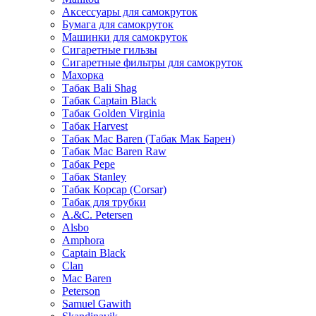
Аксессуары для самокруток
Бумага для самокруток
Машинки для самокруток
Сигаретные гильзы
Сигаретные фильтры для самокруток
Махорка
Табак Bali Shag
Табак Captain Black
Табак Golden Virginia
Табак Harvest
Табак Mac Baren (Табак Мак Барен)
Табак Mac Baren Raw
Табак Pepe
Табак Stanley
Табак Корсар (Corsar)
Табак для трубки
A.&C. Petersen
Alsbo
Amphora
Captain Black
Clan
Mac Baren
Peterson
Samuel Gawith