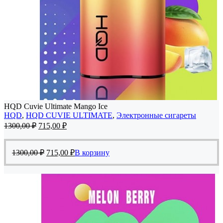
HQD Cuvie Ultimate Mango Ice
HQD
,
HQD CUVIE ULTIMATE
,
Электронные сигареты
Первоначальная
Текущая
1300,00
₽
715,00
₽
цена
цена:
составляла
715,00 ₽.
Первоначальная
Текущая
1300,00 ₽.
1300,00
₽
715,00
₽
В корзину
цена
цена:
составляла
715,00 ₽.
1300,00 ₽.