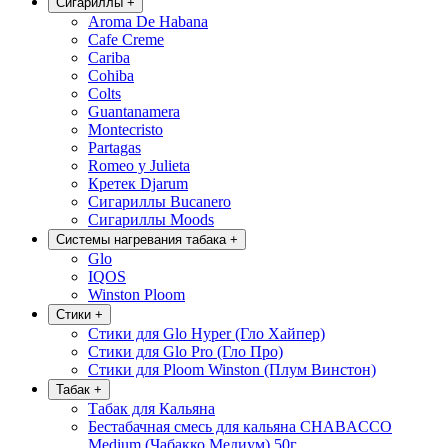
Сигариллы
+
Aroma De Habana
Cafe Creme
Cariba
Cohiba
Colts
Guantanamera
Montecristo
Partagas
Romeo y Julieta
Кретек Djarum
Сигариллы Bucanero
Сигариллы Moods
Системы нагревания табака
+
Glo
IQOS
Winston Ploom
Стики
+
Стики для Glo Hyper (Гло Хайпер)
Стики для Glo Pro (Гло Про)
Стики для Ploom Winston (Плум Винстон)
Табак
+
Табак для Кальяна
Бестабачная смесь для кальяна CHABACCO
Medium (Чабакко Медиум) 50г