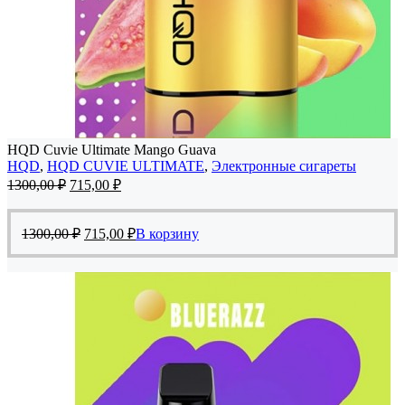
HQD Cuvie Ultimate Mango Guava
HQD
,
HQD CUVIE ULTIMATE
,
Электронные сигареты
Первоначальная
Текущая
1300,00
₽
715,00
₽
цена
цена:
составляла
715,00 ₽.
Первоначальная
Текущая
1300,00 ₽.
1300,00
₽
715,00
₽
В корзину
цена
цена:
составляла
715,00 ₽.
1300,00 ₽.