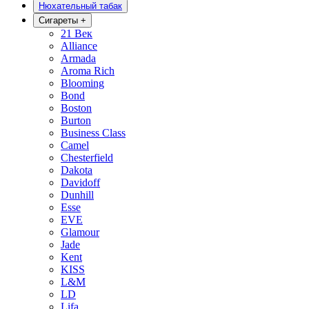
Нюхательный табак
Сигареты
+
21 Век
Alliance
Armada
Aroma Rich
Blooming
Bond
Boston
Burton
Business Class
Camel
Chesterfield
Dakota
Davidoff
Dunhill
Esse
EVE
Glamour
Jade
Kent
KISS
L&M
LD
Lifa