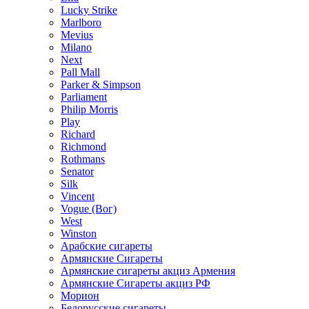
Lucky Strike
Marlboro
Mevius
Milano
Next
Pall Mall
Parker & Simpson
Parliament
Philip Morris
Play
Richard
Richmond
Rothmans
Senator
Silk
Vincent
Vogue (Вог)
West
Winston
Арабские сигареты
Армянские Сигареты
Армянские сигареты акциз Армения
Армянские Сигареты акциз РФ
Морион
Белорусские сигареты