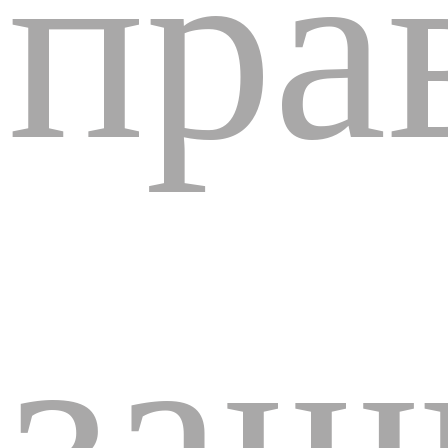
пра
защ