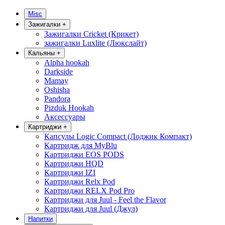
Misc
Зажигалки
+
Зажигалки Cricket (Крикет)
зажигалки Luxlite (Люкслайт)
Кальяны
+
Alpha hookah
Darkside
Mamay
Oshisha
Pandora
Pizduk Hookah
Аксессуары
Картриджи
+
Капсулы Logic Compact (Лоджик Компакт)
Картридж для MyBlu
Картриджи EOS PODS
Картриджи HQD
Картриджи IZI
Картриджи Relx Pod
Картриджи RELX Pod Pro
Картриджи для Juul - Feel the Flavor
Картриджи для Juul (Джул)
Напитки