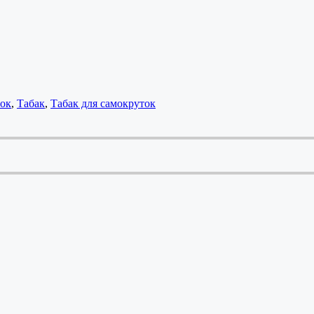
ток
,
Табак
,
Табак для самокруток