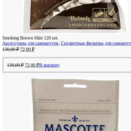
Smoking Brown Slim 120 шт.
Аксессуары для самокруток
,
Сигаретные фильтры для самокру
Первоначальная
Текущая
130,00
₽
72,00
₽
цена
цена:
составляла
72,00 ₽.
Первоначальная
Текущая
130,00 ₽.
130,00
₽
72,00
₽
В корзину
цена
цена:
составляла
72,00 ₽.
130,00 ₽.