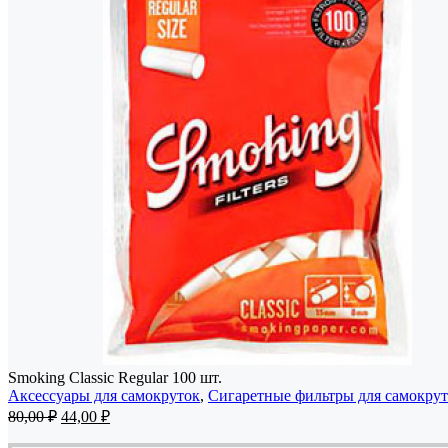
Smoking Classic Regular 100 шт.
Аксессуары для самокруток
,
Сигаретные фильтры для самокру
Первоначальная
Текущая
80,00
₽
44,00
₽
цена
цена: