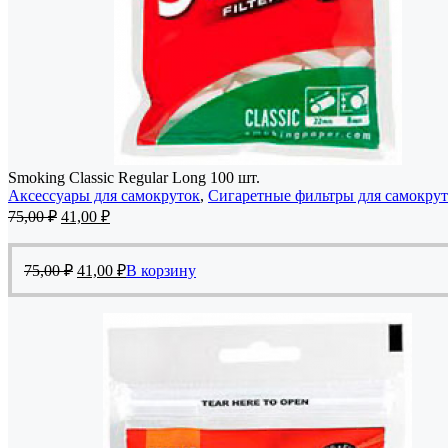
Smoking Classic Regular Long 100 шт.
Аксессуары для самокруток
,
Сигаретные фильтры для самокру
Первоначальная
Текущая
75,00
₽
41,00
₽
цена
цена:
составляла
41,00 ₽.
Первоначальная
Текущая
75,00 ₽.
75,00
₽
41,00
₽
В корзину
цена
цена:
составляла
41,00 ₽.
75,00 ₽.