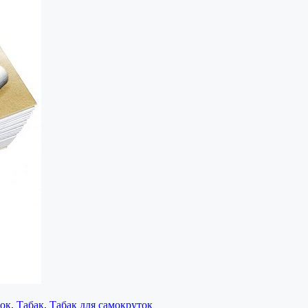
ток
,
Табак
,
Табак для самокруток