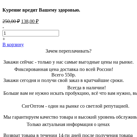
Курение вредит Вашему здоровью.
Первоначальная
Текущая
250,00
₽
138,00
₽
цена
цена:
-
составляла
138,00 ₽.
250,00 ₽.
+
В корзину
Зачем переплачивать?
Закажи сейчас - только у нас самые выгодные цены на рынке.
Фиксированная цена доставка по всей России!
Всего 550р.
Закажи сегодня и получи свой заказ в кратчайшие сроки.
Всегда в наличии!
Больше вам не нужно искать пробукцию, всё что вам нужно, вы
СигОптом - один на рынке со светлой репутацией.
Мы гарантируем качество товара и высокий уровень обслужив
Только актуальная информация о ценах
Возврат товара в течении 14-ти дней после получения товара