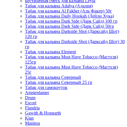
Бестабачная смесь для кальяна Leyla
Табак для кальяна Adalya (Адалия)
Табак для кальяна Al Fakher (Аль Факер) 50г
Табак для кальяна Daily Hookah (Дейли Хука)
Табак для кальяна Dark Side (Дарк Сайд) 100 гр
Табак для кальяна Dark Side (Дарк Сайд) 50гр
Табак для кальяна Darkside Shot (Дарксайд Шот)
120 гр
Табак для кальяна Darkside Shot (Дарксайд Шот) 30
гр
Табак для кальяна Element
Табак для кальяна Must Have Tobacco (Мастхэв)
125гр
Табак для кальяна Must Have Tobacco (Мастхэв)
25г
Табак для кальяна Северный
Табак для кальяна Северный 25 гр
Табак для самокруток
Amsterdamer
Drum
Escort
Flandria
Gawith & Hoggarth
Klan
Manitou