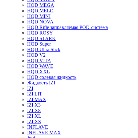
HQD MEGA
HQD MELO
HQD MINI
HQD NOVA
HQD Rifle заправляемая POD-система
HQD ROSY
HQD STARK
HQD Super
HQD Ultra Stick
HQD V2
HQD VITA
HQD WAVE
HQD XXL
HQD солевая жидкость
Жидкость IZI
IZI
IZI LIT
IZI MAX
IZI X3
IZI X8
IZI XL
IZI XS
INFLAVE
INFLAVE MAX