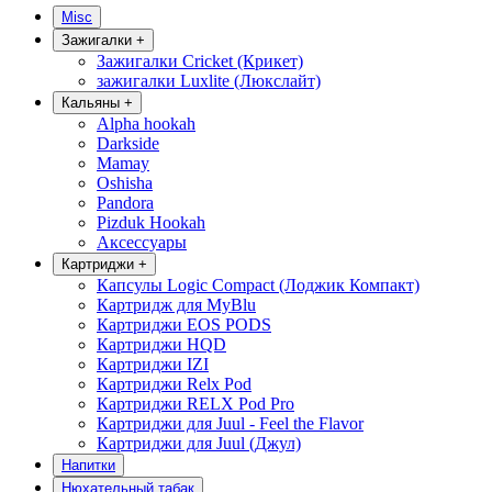
Misc
Зажигалки
+
Зажигалки Cricket (Крикет)
зажигалки Luxlite (Люкслайт)
Кальяны
+
Alpha hookah
Darkside
Mamay
Oshisha
Pandora
Pizduk Hookah
Аксессуары
Картриджи
+
Капсулы Logic Compact (Лоджик Компакт)
Картридж для MyBlu
Картриджи EOS PODS
Картриджи HQD
Картриджи IZI
Картриджи Relx Pod
Картриджи RELX Pod Pro
Картриджи для Juul - Feel the Flavor
Картриджи для Juul (Джул)
Напитки
Нюхательный табак