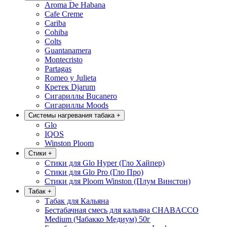
Aroma De Habana
Cafe Creme
Cariba
Cohiba
Colts
Guantanamera
Montecristo
Partagas
Romeo y Julieta
Кретек Djarum
Сигариллы Bucanero
Сигариллы Moods
Системы нагревания табака
+
Glo
IQOS
Winston Ploom
Стики
+
Стики для Glo Hyper (Гло Хайпер)
Стики для Glo Pro (Гло Про)
Стики для Ploom Winston (Плум Винстон)
Табак
+
Табак для Кальяна
Бестабачная смесь для кальяна CHABACCO
Medium (Чабакко Медиум) 50г