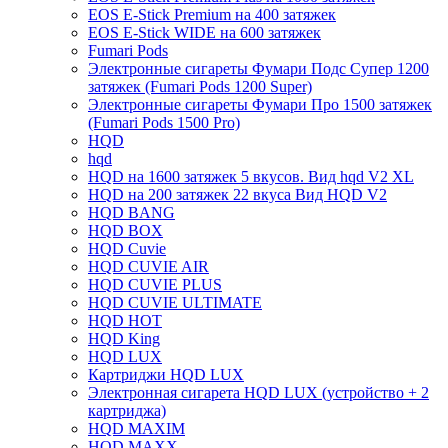
EOS E-Stick Premium на 400 затяжек
EOS E-Stick WIDE на 600 затяжек
Fumari Pods
Электронные сигареты Фумари Подс Супер 1200
затяжек (Fumari Pods 1200 Super)
Электронные сигареты Фумари Про 1500 затяжек
(Fumari Pods 1500 Pro)
HQD
hqd
HQD на 1600 затяжек 5 вкусов. Вид hqd V2 XL
HQD на 200 затяжек 22 вкуса Вид HQD V2
HQD BANG
HQD BOX
HQD Cuvie
HQD CUVIE AIR
HQD CUVIE PLUS
HQD CUVIE ULTIMATE
HQD HOT
HQD King
HQD LUX
Картриджи HQD LUX
Электронная сигарета HQD LUX (устройство + 2
картриджа)
HQD MAXIM
HQD MAXX