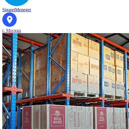
SigaretMeneger
г. Москва