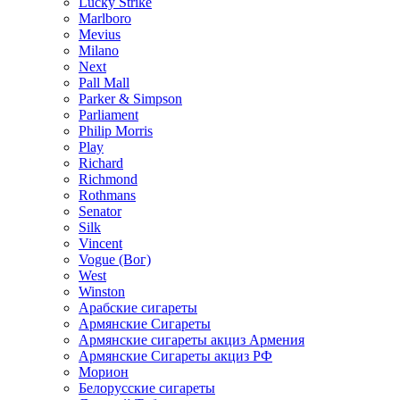
Lucky Strike
Marlboro
Mevius
Milano
Next
Pall Mall
Parker & Simpson
Parliament
Philip Morris
Play
Richard
Richmond
Rothmans
Senator
Silk
Vincent
Vogue (Вог)
West
Winston
Арабские сигареты
Армянские Сигареты
Армянские сигареты акциз Армения
Армянские Сигареты акциз РФ
Морион
Белорусские сигареты