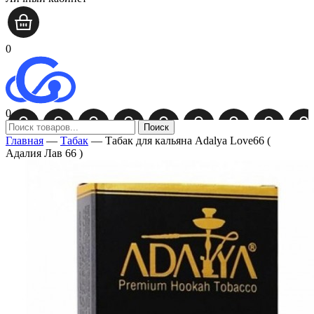
0
0
Поиск
Главная
—
Табак
—
Табак для кальяна Adalya Love66 (
Адалия Лав 66 )