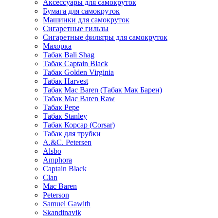
Аксессуары для самокруток
Бумага для самокруток
Машинки для самокруток
Сигаретные гильзы
Сигаретные фильтры для самокруток
Махорка
Табак Bali Shag
Табак Captain Black
Табак Golden Virginia
Табак Harvest
Табак Mac Baren (Табак Мак Барен)
Табак Mac Baren Raw
Табак Pepe
Табак Stanley
Табак Корсар (Corsar)
Табак для трубки
A.&C. Petersen
Alsbo
Amphora
Captain Black
Clan
Mac Baren
Peterson
Samuel Gawith
Skandinavik