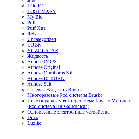
Juul
LOGIC
LOST MARY
My Blu
Puff
Puff Xtra
Relx
Uncategorized
URBN
VOZOL STAR
Жидкость
Atmose OOPS
Atmose Original
Atmose Ouroboros Salt
Atmose REBORN
Atmose Salt
Солевая Жидкость Brusko
Многоразовые Pod-системы Brusko
Перезаправляемая Под-система Бруско Миникан
(Pod-система Brusko Minican)
Одноразовые электронные устройства
Dexx
Luxlite