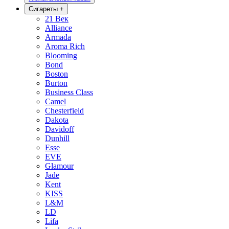
Сигареты
+
21 Век
Alliance
Armada
Aroma Rich
Blooming
Bond
Boston
Burton
Business Class
Camel
Chesterfield
Dakota
Davidoff
Dunhill
Esse
EVE
Glamour
Jade
Kent
KISS
L&M
LD
Lifa