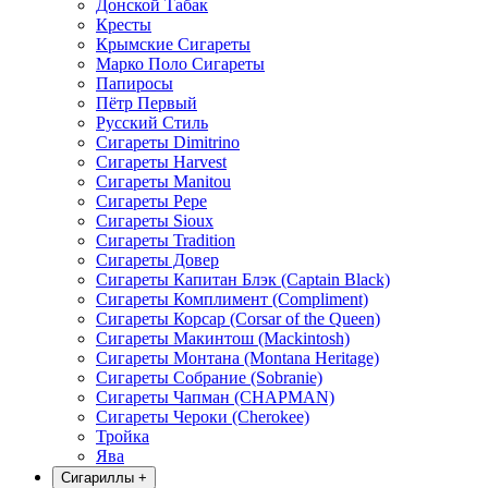
Донской Табак
Кресты
Крымские Сигареты
Марко Поло Сигареты
Папиросы
Пётр Первый
Русский Стиль
Сигареты Dimitrino
Сигареты Harvest
Сигареты Manitou
Сигареты Pepe
Сигареты Sioux
Сигареты Tradition
Сигареты Довер
Сигареты Капитан Блэк (Captain Black)
Сигареты Комплимент (Compliment)
Сигареты Корсар (Corsar of the Queen)
Сигареты Макинтош (Mackintosh)
Сигареты Монтана (Montana Heritage)
Сигареты Собрание (Sobranie)
Сигареты Чапман (CHAPMAN)
Сигареты Чероки (Cherokee)
Тройка
Ява
Сигариллы
+