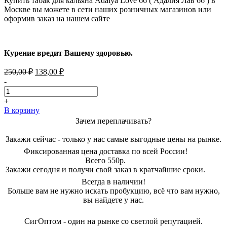
Купить табак для кальяна Adalya Love 66 ( Адалия Лав 66 ) в
Москве вы можете в сети наших розничных магазинов или
оформив заказ на нашем сайте
Курение вредит Вашему здоровью.
Первоначальная
Текущая
250,00
₽
138,00
₽
цена
цена:
-
составляла
138,00 ₽.
250,00 ₽.
+
В корзину
Зачем переплачивать?
Закажи сейчас - только у нас самые выгодные цены на рынке.
Фиксированная цена доставка по всей России!
Всего 550р.
Закажи сегодня и получи свой заказ в кратчайшие сроки.
Всегда в наличии!
Больше вам не нужно искать пробукцию, всё что вам нужно,
вы найдете у нас.
СигОптом - один на рынке со светлой репутацией.