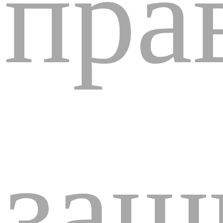
пра
защ