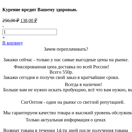
Курение вредит Вашему здоровью.
Первоначальная
Текущая
250,00
₽
138,00
₽
цена
цена:
-
составляла
138,00 ₽.
250,00 ₽.
+
В корзину
Зачем переплачивать?
Закажи сейчас - только у нас самые выгодные цены на рынке.
Фиксированная цена доставка по всей России!
Всего 550р.
Закажи сегодня и получи свой заказ в кратчайшие сроки.
Всегда в наличии!
Больше вам не нужно искать пробукцию, всё что вам нужно, вы
СигОптом - один на рынке со светлой репутацией.
Мы гарантируем качество товара и высокий уровень обслужив
Только актуальная информация о ценах
Возврат товара в течении 14-ти дней после получения товара