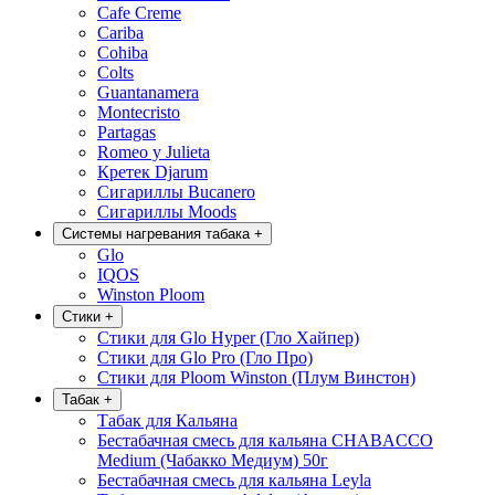
Cafe Creme
Cariba
Cohiba
Colts
Guantanamera
Montecristo
Partagas
Romeo y Julieta
Кретек Djarum
Сигариллы Bucanero
Сигариллы Moods
Системы нагревания табака
+
Glo
IQOS
Winston Ploom
Стики
+
Стики для Glo Hyper (Гло Хайпер)
Стики для Glo Pro (Гло Про)
Стики для Ploom Winston (Плум Винстон)
Табак
+
Табак для Кальяна
Бестабачная смесь для кальяна CHABACCO
Medium (Чабакко Медиум) 50г
Бестабачная смесь для кальяна Leyla