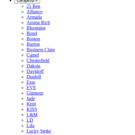
Сигареты
+
21 Век
Alliance
Armada
Aroma Rich
Blooming
Bond
Boston
Burton
Business Class
Camel
Chesterfield
Dakota
Davidoff
Dunhill
Esse
EVE
Glamour
Jade
Kent
KISS
L&M
LD
Lifa
Lucky Strike