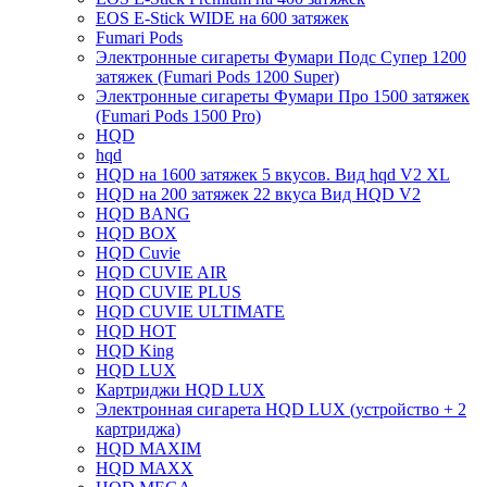
EOS E-Stick WIDE на 600 затяжек
Fumari Pods
Электронные сигареты Фумари Подс Супер 1200
затяжек (Fumari Pods 1200 Super)
Электронные сигареты Фумари Про 1500 затяжек
(Fumari Pods 1500 Pro)
HQD
hqd
HQD на 1600 затяжек 5 вкусов. Вид hqd V2 XL
HQD на 200 затяжек 22 вкуса Вид HQD V2
HQD BANG
HQD BOX
HQD Cuvie
HQD CUVIE AIR
HQD CUVIE PLUS
HQD CUVIE ULTIMATE
HQD HOT
HQD King
HQD LUX
Картриджи HQD LUX
Электронная сигарета HQD LUX (устройство + 2
картриджа)
HQD MAXIM
HQD MAXX