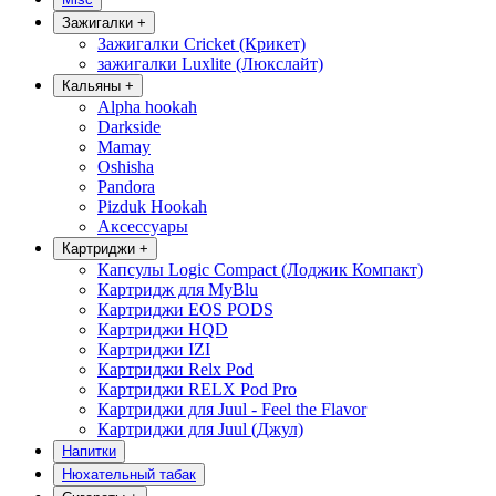
Зажигалки
+
Зажигалки Cricket (Крикет)
зажигалки Luxlite (Люкслайт)
Кальяны
+
Alpha hookah
Darkside
Mamay
Oshisha
Pandora
Pizduk Hookah
Аксессуары
Картриджи
+
Капсулы Logic Compact (Лоджик Компакт)
Картридж для MyBlu
Картриджи EOS PODS
Картриджи HQD
Картриджи IZI
Картриджи Relx Pod
Картриджи RELX Pod Pro
Картриджи для Juul - Feel the Flavor
Картриджи для Juul (Джул)
Напитки
Нюхательный табак