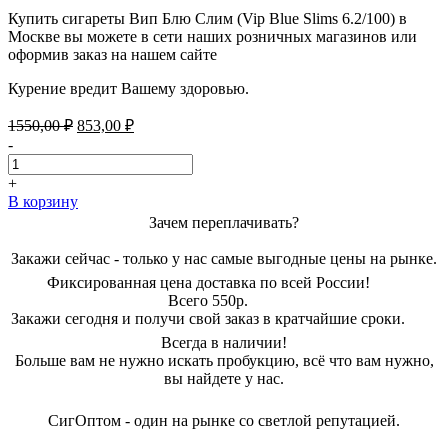
Купить сигареты Вип Блю Слим (Vip Blue Slims 6.2/100) в
Москве вы можете в сети наших розничных магазинов или
оформив заказ на нашем сайте
Курение вредит Вашему здоровью.
Первоначальная
Текущая
1550,00
₽
853,00
₽
цена
цена:
-
составляла
853,00 ₽.
1550,00 ₽.
+
В корзину
Зачем переплачивать?
Закажи сейчас - только у нас самые выгодные цены на рынке.
Фиксированная цена доставка по всей России!
Всего 550р.
Закажи сегодня и получи свой заказ в кратчайшие сроки.
Всегда в наличии!
Больше вам не нужно искать пробукцию, всё что вам нужно,
вы найдете у нас.
СигОптом - один на рынке со светлой репутацией.