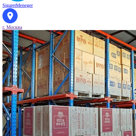
SigaretMeneger
г. Москва