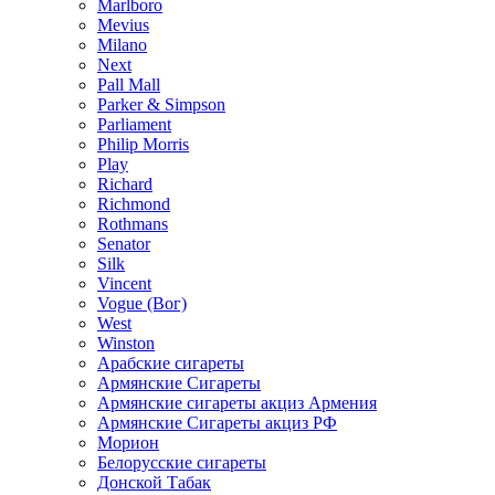
Marlboro
Mevius
Milano
Next
Pall Mall
Parker & Simpson
Parliament
Philip Morris
Play
Richard
Richmond
Rothmans
Senator
Silk
Vincent
Vogue (Вог)
West
Winston
Арабские сигареты
Армянские Сигареты
Армянские сигареты акциз Армения
Армянские Сигареты акциз РФ
Морион
Белорусские сигареты
Донской Табак