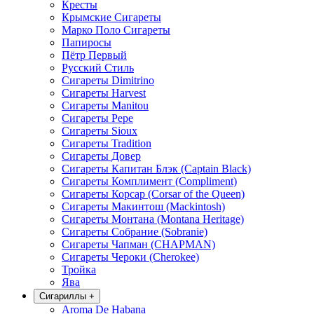
Кресты
Крымские Сигареты
Марко Поло Сигареты
Папиросы
Пётр Первый
Русский Стиль
Сигареты Dimitrino
Сигареты Harvest
Сигареты Manitou
Сигареты Pepe
Сигареты Sioux
Сигареты Tradition
Сигареты Довер
Сигареты Капитан Блэк (Captain Black)
Сигареты Комплимент (Compliment)
Сигареты Корсар (Corsar of the Queen)
Сигареты Макинтош (Mackintosh)
Сигареты Монтана (Montana Heritage)
Сигареты Собрание (Sobranie)
Сигареты Чапман (CHAPMAN)
Сигареты Чероки (Cherokee)
Тройка
Ява
Сигариллы
+
Aroma De Habana