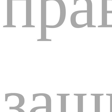
пра
защ