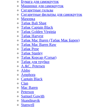
Бумага для самокруток
Машинки для самокруток
Сигаретные гильзы
Сигаретные фильтры для самокруток
Махорка
Табак Bali Shag
Табак Captain Black
Табак Golden Virginia
Табак Harvest
Табак Mac Baren (Табак Мак Барен)
Табак Mac Baren Raw
Табак Pepe
Табак Stanley
Табак Корсар (Corsar)
Табак для трубки
A.&C. Petersen
Alsbo
Amphora
Captain Black
Clan
Mac Baren
Peterson
Samuel Gawith
Skandinavik
Stanwell