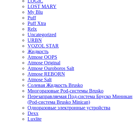
LOGIC
LOST MARY
My Blu
Puff
Puff Xtra
Relx
Uncategorized
URBN
VOZOL STAR
Жидкость
Atmose OOPS
Atmose Original
Atmose Ouroboros Salt
Atmose REBORN
Atmose Salt
Солевая Жидкость Brusko
Многоразовые Pod-системы Brusko
Перезаправляемая Под-система Бруско Миникан
(Pod-система Brusko Minican)
Одноразовые электронные устройства
Dexx
Luxlite