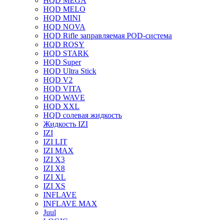
HQD MEGA
HQD MELO
HQD MINI
HQD NOVA
HQD Rifle заправляемая POD-система
HQD ROSY
HQD STARK
HQD Super
HQD Ultra Stick
HQD V2
HQD VITA
HQD WAVE
HQD XXL
HQD солевая жидкость
Жидкость IZI
IZI
IZI LIT
IZI MAX
IZI X3
IZI X8
IZI XL
IZI XS
INFLAVE
INFLAVE MAX
Juul