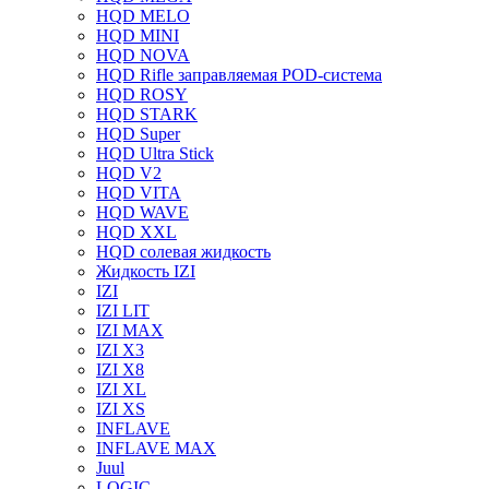
HQD MELO
HQD MINI
HQD NOVA
HQD Rifle заправляемая POD-система
HQD ROSY
HQD STARK
HQD Super
HQD Ultra Stick
HQD V2
HQD VITA
HQD WAVE
HQD XXL
HQD солевая жидкость
Жидкость IZI
IZI
IZI LIT
IZI MAX
IZI X3
IZI X8
IZI XL
IZI XS
INFLAVE
INFLAVE MAX
Juul
LOGIC