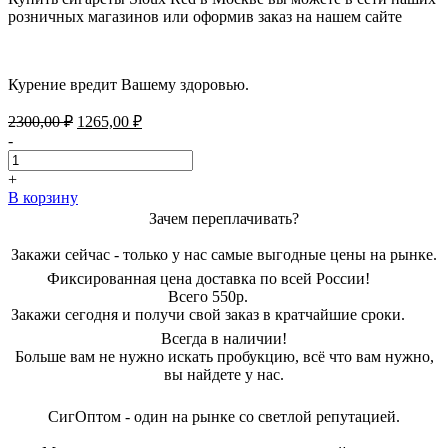
розничных магазинов или оформив заказ на нашем сайте
Курение вредит Вашему здоровью.
Первоначальная
Текущая
2300,00
₽
1265,00
₽
цена
цена:
-
составляла
1265,00 ₽.
2300,00 ₽.
+
В корзину
Зачем переплачивать?
Закажи сейчас - только у нас самые выгодные цены на рынке.
Фиксированная цена доставка по всей России!
Всего 550р.
Закажи сегодня и получи свой заказ в кратчайшие сроки.
Всегда в наличии!
Больше вам не нужно искать пробукцию, всё что вам нужно,
вы найдете у нас.
СигОптом - один на рынке со светлой репутацией.