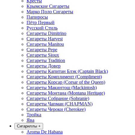
Кресты
Крымские Сигареты
Марко Поло Сигареты
Папиросы
Пётр Первый
Русский Стиль
Сигареты Dimitrino
Сигареты Harvest
Сигареты Manitou
Сигареты Pepe
Сигареты Sioux
Сигареты Tradition
Сигареты Довер
Сигареты Капитан Блэк (Captain Black)
Сигареты Комплимент (Compliment)
Сигареты Корсар (Corsar of the Queen)
Сигареты Макинтош (Mackintosh)
Сигареты Монтана (Montana Heritage)
Сигареты Собрание (Sobranie)
Сигареты Чапман (CHAPMAN)
Сигареты Чероки (Cherokee)
Тройка
Ява
Сигариллы
+
Aroma De Habana