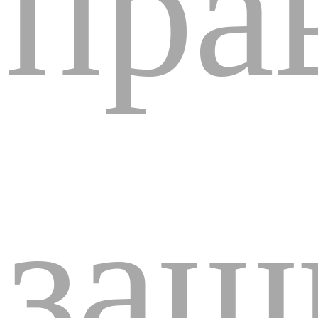
пра
защ