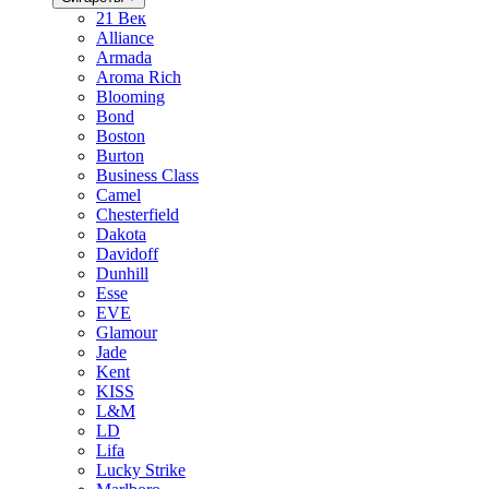
21 Век
Alliance
Armada
Aroma Rich
Blooming
Bond
Boston
Burton
Business Class
Camel
Chesterfield
Dakota
Davidoff
Dunhill
Esse
EVE
Glamour
Jade
Kent
KISS
L&M
LD
Lifa
Lucky Strike