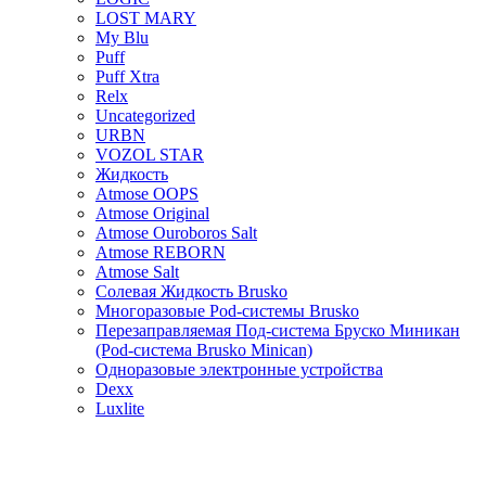
LOST MARY
My Blu
Puff
Puff Xtra
Relx
Uncategorized
URBN
VOZOL STAR
Жидкость
Atmose OOPS
Atmose Original
Atmose Ouroboros Salt
Atmose REBORN
Atmose Salt
Солевая Жидкость Brusko
Многоразовые Pod-системы Brusko
Перезаправляемая Под-система Бруско Миникан
(Pod-система Brusko Minican)
Одноразовые электронные устройства
Dexx
Luxlite