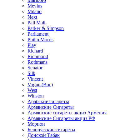
Marlboro
Mevius
Milano
Next
Pall Mall
Parker & Simpson
Parliament
Philip Morris
Play
Richard
Richmond
Rothmans
Senator
Silk
Vincent
Vogue (Вог)
West
Winston
Арабские сигареты
Армянские Сигареты
Армянские сигареты акциз Армения
Армянские Сигареты акциз РФ
Морион
Белорусские сигареты
Донской Табак