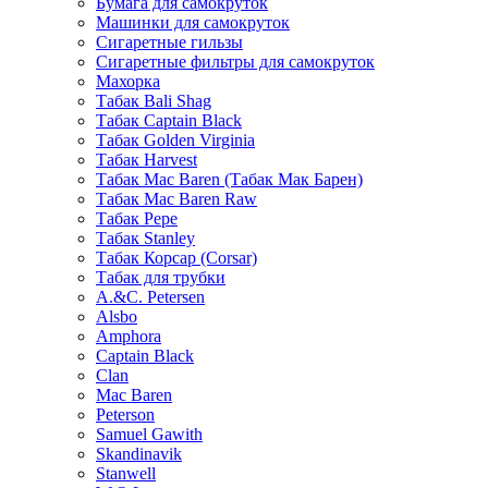
Бумага для самокруток
Машинки для самокруток
Сигаретные гильзы
Сигаретные фильтры для самокруток
Махорка
Табак Bali Shag
Табак Captain Black
Табак Golden Virginia
Табак Harvest
Табак Mac Baren (Табак Мак Барен)
Табак Mac Baren Raw
Табак Pepe
Табак Stanley
Табак Корсар (Corsar)
Табак для трубки
A.&C. Petersen
Alsbo
Amphora
Captain Black
Clan
Mac Baren
Peterson
Samuel Gawith
Skandinavik
Stanwell