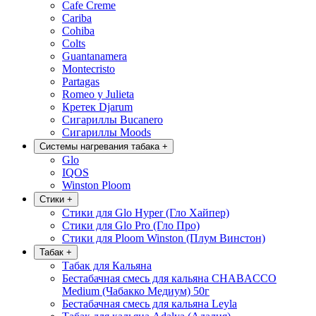
Cafe Creme
Cariba
Cohiba
Colts
Guantanamera
Montecristo
Partagas
Romeo y Julieta
Кретек Djarum
Сигариллы Bucanero
Сигариллы Moods
Системы нагревания табака
+
Glo
IQOS
Winston Ploom
Стики
+
Стики для Glo Hyper (Гло Хайпер)
Стики для Glo Pro (Гло Про)
Стики для Ploom Winston (Плум Винстон)
Табак
+
Табак для Кальяна
Бестабачная смесь для кальяна CHABACCO
Medium (Чабакко Медиум) 50г
Бестабачная смесь для кальяна Leyla