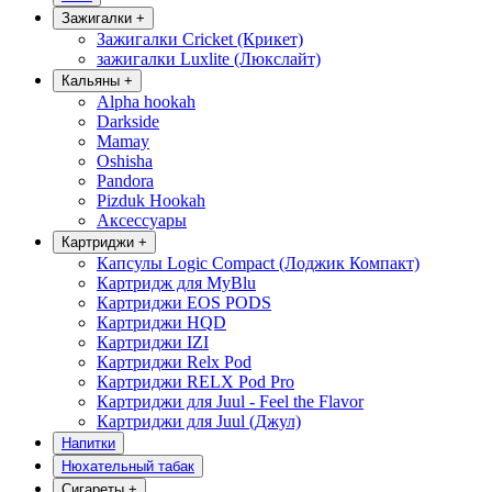
Зажигалки
+
Зажигалки Cricket (Крикет)
зажигалки Luxlite (Люкслайт)
Кальяны
+
Alpha hookah
Darkside
Mamay
Oshisha
Pandora
Pizduk Hookah
Аксессуары
Картриджи
+
Капсулы Logic Compact (Лоджик Компакт)
Картридж для MyBlu
Картриджи EOS PODS
Картриджи HQD
Картриджи IZI
Картриджи Relx Pod
Картриджи RELX Pod Pro
Картриджи для Juul - Feel the Flavor
Картриджи для Juul (Джул)
Напитки
Нюхательный табак
Сигареты
+