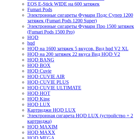
EOS E-Stick WIDE на 600 затяжек
Fumari Pods
Электронные сигареты Фумари Подс Супер 1200
затяжек (Fumari Pods 1200 Super)
Электронные сигареты Фумари Про 1500 затяжек
(Fumari Pods 1500 Pro)
HQD
hqd
HQD на 1600 затяжек 5 вкусов. Вид hqd V2 XL
HQD на 200 затяжек 22 вкуса Вид HQD V2
HQD BANG
HQD BOX
HQD Cuvie
HQD CUVIE AIR
HQD CUVIE PLUS
HQD CUVIE ULTIMATE
HQD HOT
HQD King
HQD LUX
Картриджи HQD LUX
Электронная сигарета HQD LUX (устройство + 2
картриджа)
HQD MAXIM
HQD MAXX
HQD MEGA