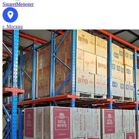
SigaretMeneger
г. Москва