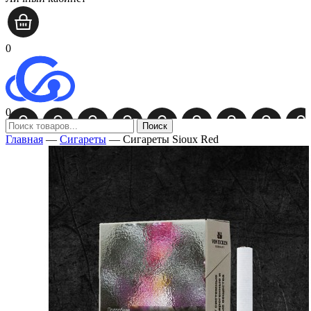
0
0
Поиск
Главная
—
Сигареты
—
Сигареты Sioux Red