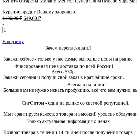
Купить сигареты Милано Ментол Супер Слим (Milano Superslim
Курение вредит Вашему здоровью.
Первоначальная
Текущая
1180,00
₽
649,00
₽
цена
цена:
-
составляла
649,00 ₽.
1180,00 ₽.
+
В корзину
Зачем переплачивать?
Закажи сейчас - только у нас самые выгодные цены на рынке.
Фиксированная цена доставка по всей России!
Всего 550р.
Закажи сегодня и получи свой заказ в кратчайшие сроки.
Всегда в наличии!
Больше вам не нужно искать пробукцию, всё что вам нужно, вы
СигОптом - один на рынке со светлой репутацией.
Мы гарантируем качество товара и высокий уровень обслужив
Только актуальная информация о ценах
Возврат товара в течении 14-ти дней после получения товара