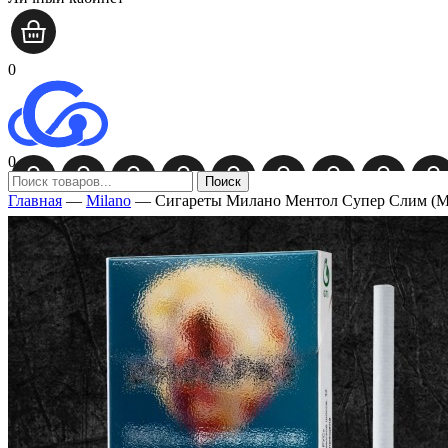
0
0
Поиск
Главная
—
Milano
—
Сигареты Милано Ментол Супер Слим (Mil