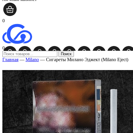
0
0
Поиск
Главная
—
Milano
—
Сигареты Милано Эджект (Milano Eject)