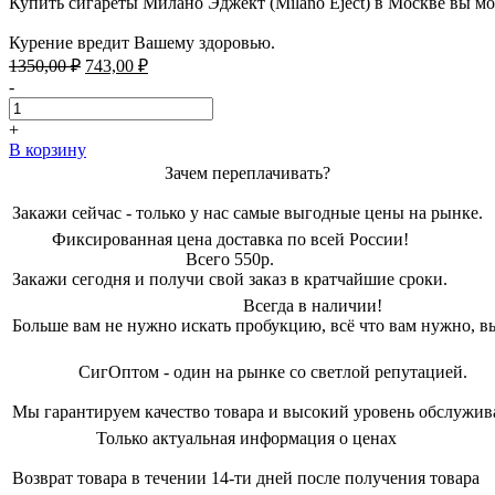
Купить сигареты Милано Эджект (Milano Eject) в Москве вы м
Курение вредит Вашему здоровью.
Первоначальная
Текущая
1350,00
₽
743,00
₽
цена
цена:
-
составляла
743,00 ₽.
1350,00 ₽.
+
В корзину
Зачем переплачивать?
Закажи сейчас - только у нас самые выгодные цены на рынке.
Фиксированная цена доставка по всей России!
Всего 550р.
Закажи сегодня и получи свой заказ в кратчайшие сроки.
Всегда в наличии!
Больше вам не нужно искать пробукцию, всё что вам нужно, вы
СигОптом - один на рынке со светлой репутацией.
Мы гарантируем качество товара и высокий уровень обслужив
Только актуальная информация о ценах
Возврат товара в течении 14-ти дней после получения товара