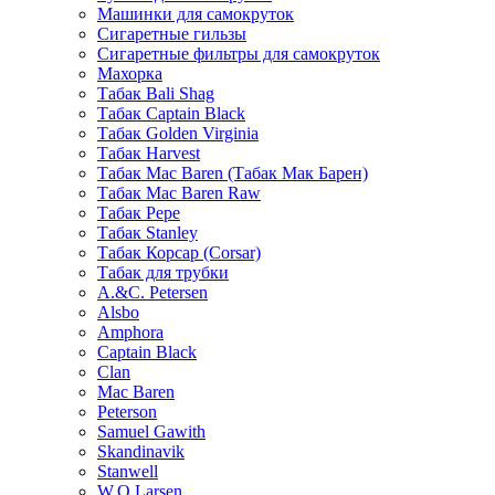
Машинки для самокруток
Сигаретные гильзы
Сигаретные фильтры для самокруток
Махорка
Табак Bali Shag
Табак Captain Black
Табак Golden Virginia
Табак Harvest
Табак Mac Baren (Табак Мак Барен)
Табак Mac Baren Raw
Табак Pepe
Табак Stanley
Табак Корсар (Corsar)
Табак для трубки
A.&C. Petersen
Alsbo
Amphora
Captain Black
Clan
Mac Baren
Peterson
Samuel Gawith
Skandinavik
Stanwell
W.O.Larsen