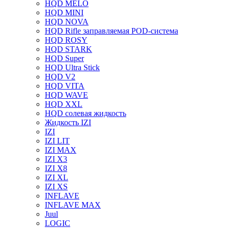
HQD MELO
HQD MINI
HQD NOVA
HQD Rifle заправляемая POD-система
HQD ROSY
HQD STARK
HQD Super
HQD Ultra Stick
HQD V2
HQD VITA
HQD WAVE
HQD XXL
HQD солевая жидкость
Жидкость IZI
IZI
IZI LIT
IZI MAX
IZI X3
IZI X8
IZI XL
IZI XS
INFLAVE
INFLAVE MAX
Juul
LOGIC