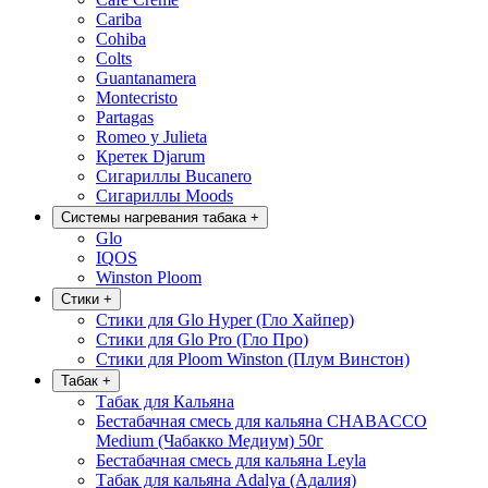
Cariba
Cohiba
Colts
Guantanamera
Montecristo
Partagas
Romeo y Julieta
Кретек Djarum
Сигариллы Bucanero
Сигариллы Moods
Системы нагревания табака
+
Glo
IQOS
Winston Ploom
Стики
+
Стики для Glo Hyper (Гло Хайпер)
Стики для Glo Pro (Гло Про)
Стики для Ploom Winston (Плум Винстон)
Табак
+
Табак для Кальяна
Бестабачная смесь для кальяна CHABACCO
Medium (Чабакко Медиум) 50г
Бестабачная смесь для кальяна Leyla
Табак для кальяна Adalya (Адалия)