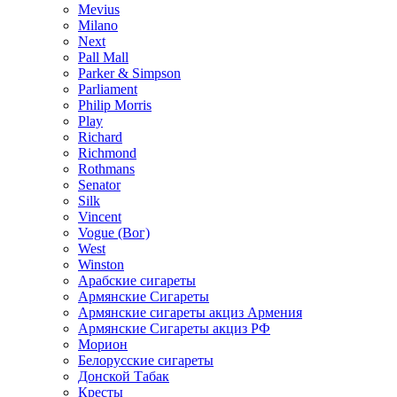
Mevius
Milano
Next
Pall Mall
Parker & Simpson
Parliament
Philip Morris
Play
Richard
Richmond
Rothmans
Senator
Silk
Vincent
Vogue (Вог)
West
Winston
Арабские сигареты
Армянские Сигареты
Армянские сигареты акциз Армения
Армянские Сигареты акциз РФ
Морион
Белорусские сигареты
Донской Табак
Кресты