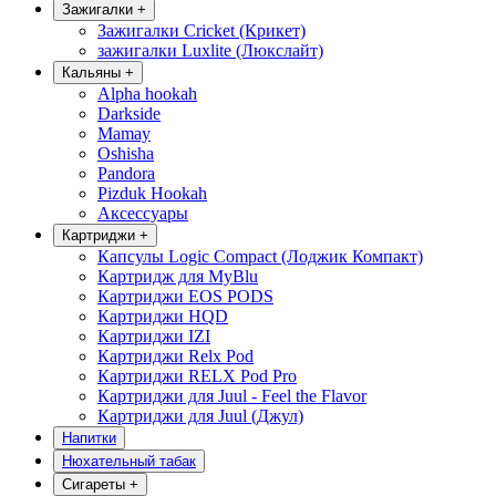
Зажигалки
+
Зажигалки Cricket (Крикет)
зажигалки Luxlite (Люкслайт)
Кальяны
+
Alpha hookah
Darkside
Mamay
Oshisha
Pandora
Pizduk Hookah
Аксессуары
Картриджи
+
Капсулы Logic Compact (Лоджик Компакт)
Картридж для MyBlu
Картриджи EOS PODS
Картриджи HQD
Картриджи IZI
Картриджи Relx Pod
Картриджи RELX Pod Pro
Картриджи для Juul - Feel the Flavor
Картриджи для Juul (Джул)
Напитки
Нюхательный табак
Сигареты
+