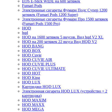
EOS E-Stick WIDE на 600 затяжек
Fumari Pods
Электронные сигареты Фумари Подс Супер 1200
затяжек (Fumari Pods 1200 Super)
Электронные сигареты Фумари Про 1500 затяжек
(Fumari Pods 1500 Pro)
HQD
hqd
HQD на 1600 затяжек 5 вкусов. Вид hqd V2 XL
HQD на 200 затяжек 22 вкуса Вид HQD V2
HQD BANG
HQD BOX
HQD Cuvie
HQD CUVIE AIR
HQD CUVIE PLUS
HQD CUVIE ULTIMATE
HQD HOT
HQD King
HQD LUX
Картриджи HQD LUX
Электронная сигарета HQD LUX (устройство + 2
картриджа)
HQD MAXIM
HQD MAXX
HQD MEGA