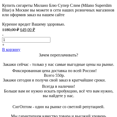
Купить сигареты Милано Блю Супер Слим (Milano Superslim
Blue) в Москве вы можете в сети наших розничных магазинов
или оформив заказ на нашем сайте
Курение вредит Вашему здоровью.
Первоначальная
Текущая
1180,00
₽
649,00
₽
цена
цена:
-
составляла
649,00 ₽.
1180,00 ₽.
+
В корзину
Зачем переплачивать?
Закажи сейчас - только у нас самые выгодные цены на рынке.
Фиксированная цена доставка по всей России!
Всего 550р.
Закажи сегодня и получи свой заказ в кратчайшие сроки.
Всегда в наличии!
Больше вам не нужно искать пробукцию, всё что вам нужно,
вы найдете у нас.
СигОптом - один на рынке со светлой репутацией.
Мы гарантируем качество товара и высокий уровень