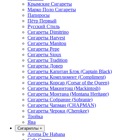
Крымские Сигареты
Марко Поло Сигареты
Папиросы
Пётр Первый
Русский Стиль
Сигареты Dimitrino
Сигареты Harvest
Сигареты Manitou
Сигареты Pepe
Сигареты Sioux
Сигареты Tradition
Сигареты Довер
Сигареты Капитан Блэк (Captain Black)
Сигареты Комплимент (Compliment)
Сигареты Корсар (Corsar of the Queen)
Сигареты Макинтош (Mackintosh)
Сигареты Монтана (Montana Heritage)
Сигареты Собрание (Sobranie)
Сигареты Чапман (CHAPMAN)
Сигареты Чероки (Cherokee)
Тройка
Ява
Сигариллы
+
Aroma De Habana
Cafe Creme