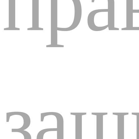
пра
защ