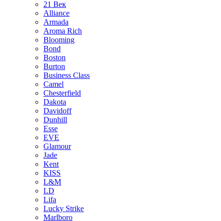
21 Век
Alliance
Armada
Aroma Rich
Blooming
Bond
Boston
Burton
Business Class
Camel
Chesterfield
Dakota
Davidoff
Dunhill
Esse
EVE
Glamour
Jade
Kent
KISS
L&M
LD
Lifa
Lucky Strike
Marlboro