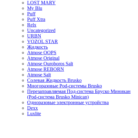
LOST MARY
My Blu
Puff
Puff Xtra
Relx
Uncategorized
URBN
VOZOL STAR
Жидкость
Atmose OOPS
Atmose Original
Atmose Ouroboros Salt
Atmose REBORN
Atmose Salt
Солевая Жидкость Brusko
Многоразовые Pod-системы Brusko
Перезаправляемая Под-система Бруско Миникан
(Pod-система Brusko Minican)
Одноразовые электронные устройства
Dexx
Luxlite