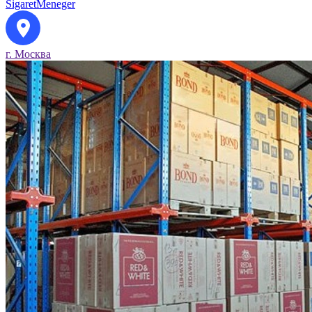
SigaretMeneger
г. Москва