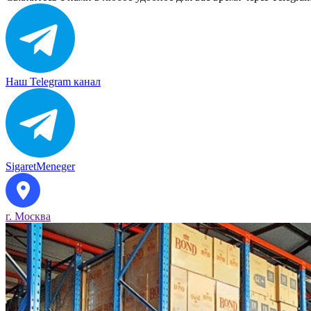
Наш Telegram канал
SigaretMeneger
г. Москва