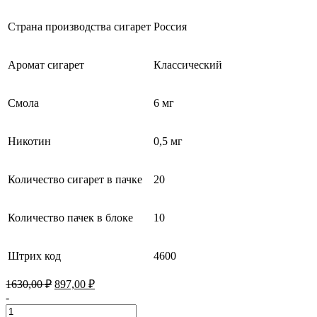
Страна производства сигарет
Россия
Аромат сигарет
Классический
Смола
6 мг
Никотин
0,5 мг
Количество сигарет в пачке
20
Количество пачек в блоке
10
Штрих код
4600
Первоначальная
Текущая
1630,00
₽
897,00
₽
цена
цена:
-
составляла
897,00 ₽.