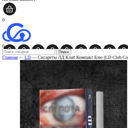
0
0
Поиск
Главная
—
LD
—
Сигареты ЛД Клаб Компакт Блю (LD Club Com