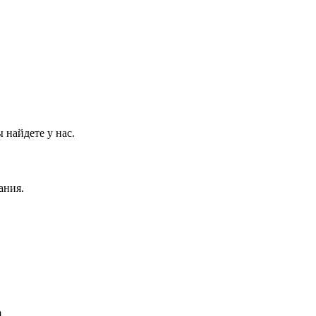
 найдете у нас.
ания.
m