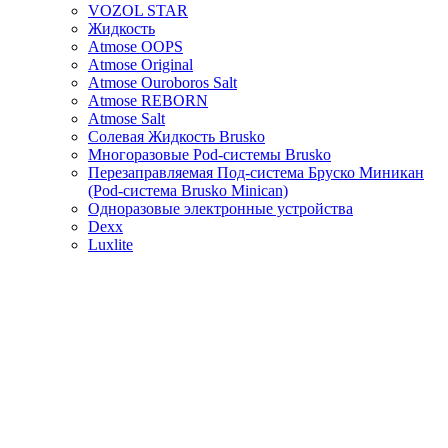
VOZOL STAR
Жидкость
Atmose OOPS
Atmose Original
Atmose Ouroboros Salt
Atmose REBORN
Atmose Salt
Солевая Жидкость Brusko
Многоразовые Pod-системы Brusko
Перезаправляемая Под-система Бруско Миникан
(Pod-система Brusko Minican)
Одноразовые электронные устройства
Dexx
Luxlite