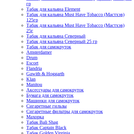
гр
Табак для кальяна Element
Табак для кальяна Must Have Tobacco (Мастхэв)
125гр
Табак для кальяна Must Have Tobacco (Мастхэв)
25г
Табак для кальяна Северный
Табак для кальяна Северный 25 гр
Табак для самокруток
Amsterdamer
Drum
Escort
Flandria
Gawith & Hoggarth
Klan
Manitou
Аксессуары для самокруток
Бумага для самокруток
Машинки для самокруток
Сигаретные гильзы
Сигаретные фильтры для самокруток
Махорка
Табак Bali Shag
Табак Captain Black
Табак Golden Virginia