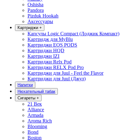
Oshisha
Pandora
Pizduk Hookah
Аксессуары
Картриджи
+
Капсулы Logic Compact (Лоджик Компакт)
Картридж для MyBlu
Картриджи EOS PODS
Картриджи HQD
Картриджи IZI
Картриджи Relx Pod
Картриджи RELX Pod Pro
Картриджи для Juul - Feel the Flavor
Картриджи для Juul (Джул)
Напитки
Нюхательный табак
Сигареты
+
21 Век
Alliance
Armada
Aroma Rich
Blooming
Bond
Boston