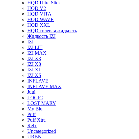
HQD Ultra Stick
HQD V2
HQD VITA
HQD WAVE
HQD XXL
HQD солевая жидкость
Жидкость IZI
IZI
IZI LIT
IZI MAX
IZI X3
IZI X8
IZI XL
IZI XS
INFLAVE
INFLAVE MAX
Juul
LOGIC
LOST MARY
My Blu
Puff
Puff Xtra
Relx
Uncategorized
URBN