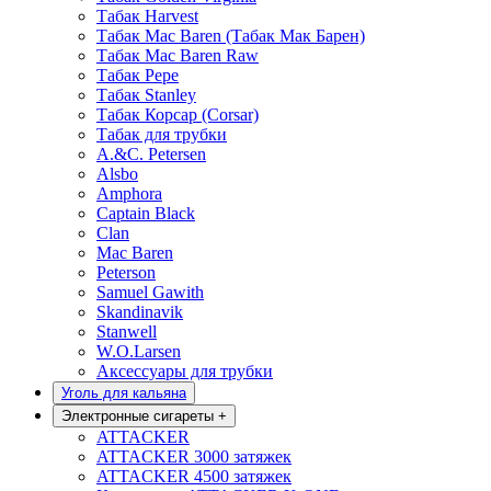
Табак Harvest
Табак Mac Baren (Табак Мак Барен)
Табак Mac Baren Raw
Табак Pepe
Табак Stanley
Табак Корсар (Corsar)
Табак для трубки
A.&C. Petersen
Alsbo
Amphora
Captain Black
Clan
Mac Baren
Peterson
Samuel Gawith
Skandinavik
Stanwell
W.O.Larsen
Аксессуары для трубки
Уголь для кальяна
Электронные сигареты
+
ATTACKER
ATTACKER 3000 затяжек
ATTACKER 4500 затяжек