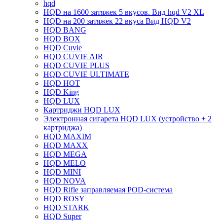
hqd
HQD на 1600 затяжек 5 вкусов. Вид hqd V2 XL
HQD на 200 затяжек 22 вкуса Вид HQD V2
HQD BANG
HQD BOX
HQD Cuvie
HQD CUVIE AIR
HQD CUVIE PLUS
HQD CUVIE ULTIMATE
HQD HOT
HQD King
HQD LUX
Картриджи HQD LUX
Электронная сигарета HQD LUX (устройство + 2
картриджа)
HQD MAXIM
HQD MAXX
HQD MEGA
HQD MELO
HQD MINI
HQD NOVA
HQD Rifle заправляемая POD-система
HQD ROSY
HQD STARK
HQD Super