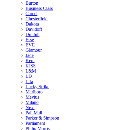
Burton
Business Class
Camel
Chesterfield
Dakota
Davidoff
Dunhill
Esse
EVE
Glamour
Jade
Kent
KISS
L&M
LD
Lifa
Lucky Strike
Marlboro
Mevius
Milano
Next
Pall Mall
Parker & Simpson
Parliament
Philip Morris