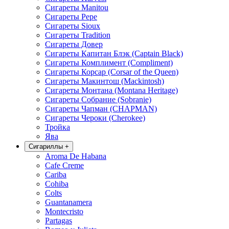
Сигареты Manitou
Сигареты Pepe
Сигареты Sioux
Сигареты Tradition
Сигареты Довер
Сигареты Капитан Блэк (Captain Black)
Сигареты Комплимент (Compliment)
Сигареты Корсар (Corsar of the Queen)
Сигареты Макинтош (Mackintosh)
Сигареты Монтана (Montana Heritage)
Сигареты Собрание (Sobranie)
Сигареты Чапман (CHAPMAN)
Сигареты Чероки (Cherokee)
Тройка
Ява
Сигариллы
+
Aroma De Habana
Cafe Creme
Cariba
Cohiba
Colts
Guantanamera
Montecristo
Partagas