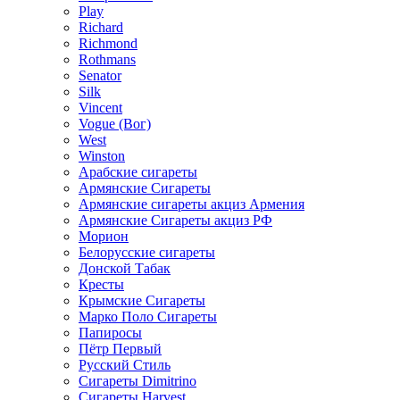
Play
Richard
Richmond
Rothmans
Senator
Silk
Vincent
Vogue (Вог)
West
Winston
Арабские сигареты
Армянские Сигареты
Армянские сигареты акциз Армения
Армянские Сигареты акциз РФ
Морион
Белорусские сигареты
Донской Табак
Кресты
Крымские Сигареты
Марко Поло Сигареты
Папиросы
Пётр Первый
Русский Стиль
Сигареты Dimitrino
Сигареты Harvest