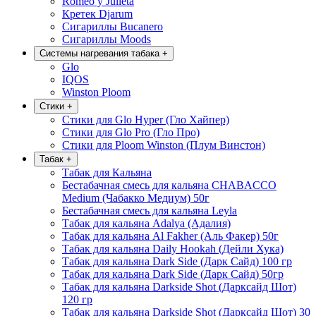
Romeo y Julieta
Кретек Djarum
Сигариллы Bucanero
Сигариллы Moods
Системы нагревания табака
+
Glo
IQOS
Winston Ploom
Стики
+
Стики для Glo Hyper (Гло Хайпер)
Стики для Glo Pro (Гло Про)
Стики для Ploom Winston (Плум Винстон)
Табак
+
Табак для Кальяна
Бестабачная смесь для кальяна CHABACCO
Medium (Чабакко Медиум) 50г
Бестабачная смесь для кальяна Leyla
Табак для кальяна Adalya (Адалия)
Табак для кальяна Al Fakher (Аль Факер) 50г
Табак для кальяна Daily Hookah (Дейли Хука)
Табак для кальяна Dark Side (Дарк Сайд) 100 гр
Табак для кальяна Dark Side (Дарк Сайд) 50гр
Табак для кальяна Darkside Shot (Дарксайд Шот)
120 гр
Табак для кальяна Darkside Shot (Дарксайд Шот) 30