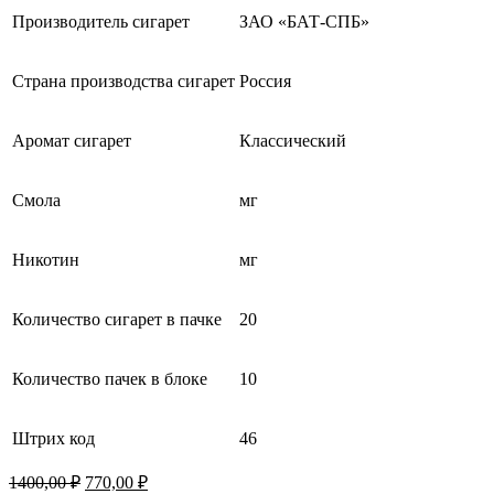
Производитель сигарет
ЗАО «БАТ-СПБ»
Страна производства сигарет
Россия
Аромат сигарет
Классический
Смола
мг
Никотин
мг
Количество сигарет в пачке
20
Количество пачек в блоке
10
Штрих код
46
Первоначальная
Текущая
1400,00
₽
770,00
₽