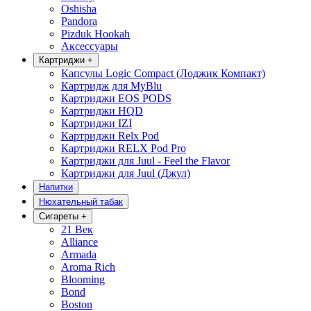
Oshisha
Pandora
Pizduk Hookah
Аксессуары
Картриджи
+
Капсулы Logic Compact (Лоджик Компакт)
Картридж для MyBlu
Картриджи EOS PODS
Картриджи HQD
Картриджи IZI
Картриджи Relx Pod
Картриджи RELX Pod Pro
Картриджи для Juul - Feel the Flavor
Картриджи для Juul (Джул)
Напитки
Нюхательный табак
Сигареты
+
21 Век
Alliance
Armada
Aroma Rich
Blooming
Bond
Boston