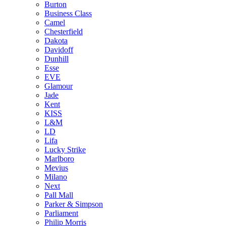
Burton
Business Class
Camel
Chesterfield
Dakota
Davidoff
Dunhill
Esse
EVE
Glamour
Jade
Kent
KISS
L&M
LD
Lifa
Lucky Strike
Marlboro
Mevius
Milano
Next
Pall Mall
Parker & Simpson
Parliament
Philip Morris