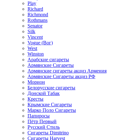
Play
Richard
Richmond
Rothmans
Senator
Silk
Vincent
Vogue (Вог)
West
Winston
Арабские сигареты
Армянские Сигареты
Армянские сигареты акциз Армения
Армянские Сигареты акциз РФ
Морион
Белорусские сигареты
Донской Табак
Кресты
Крымские Сигареты
Марко Поло Сигареты
Папиросы
Пётр Первый
Русский Стиль
Сигареты Dimitrino
Сигареты Harvest