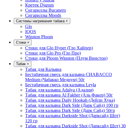
Кретек Djarum
Сигариллы Bucanero
Сигариллы Moods
Системы нагревания табака
+
Glo
IQOS
Winston Ploom
Стики
+
Стики для Glo Hyper (Гло Хайпер)
Стики для Glo Pro (Гло Про)
Стики для Ploom Winston (Плум Винстон)
Табак
+
Табак для Кальяна
Бестабачная смесь для кальяна CHABACCO
Medium (Чабакко Медиум) 50г
Бестабачная смесь для кальяна Leyla
Табак для кальяна Adalya (Адалия)
Табак для кальяна Al Fakher (Аль Факер) 50г
Табак для кальяна Daily Hookah (Дейли Хука)
Табак для кальяна Dark Side (Дарк Сайд) 100 гр
Табак для кальяна Dark Side (Дарк Сайд) 50гр
Табак для кальяна Darkside Shot (Дарксайд Шот)
120 гр
Табак для кальяна Darkside Shot (Дарксайд Шот) 30