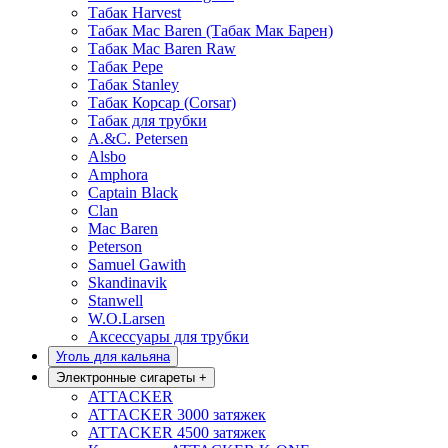
Табак Harvest
Табак Mac Baren (Табак Мак Барен)
Табак Mac Baren Raw
Табак Pepe
Табак Stanley
Табак Корсар (Corsar)
Табак для трубки
A.&C. Petersen
Alsbo
Amphora
Captain Black
Clan
Mac Baren
Peterson
Samuel Gawith
Skandinavik
Stanwell
W.O.Larsen
Аксессуары для трубки
Уголь для кальяна
Электронные сигареты
+
ATTACKER
ATTACKER 3000 затяжек
ATTACKER 4500 затяжек