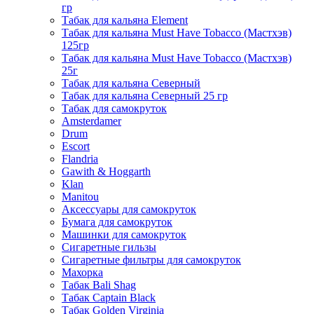
гр
Табак для кальяна Element
Табак для кальяна Must Have Tobacco (Мастхэв)
125гр
Табак для кальяна Must Have Tobacco (Мастхэв)
25г
Табак для кальяна Северный
Табак для кальяна Северный 25 гр
Табак для самокруток
Amsterdamer
Drum
Escort
Flandria
Gawith & Hoggarth
Klan
Manitou
Аксессуары для самокруток
Бумага для самокруток
Машинки для самокруток
Сигаретные гильзы
Сигаретные фильтры для самокруток
Махорка
Табак Bali Shag
Табак Captain Black
Табак Golden Virginia