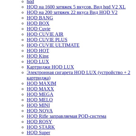
hqd
HQD на 1600 затяжек 5 вкусов. Вид hqd V2 XL
HQD на 200 затяжек 22 вкуса Вид HQD V2
HQD BANG
HQD BOX
HQD Cuvie
HQD CUVIE AIR
HQD CUVIE PLUS
HQD CUVIE ULTIMATE
HQD HOT
HQD King
HQD LUX
Картриджи HQD LUX
Электронная сигарета HQD LUX (устройство + 2
картриджа)
HQD MAXIM
HQD MAXX
HQD MEGA
HQD MELO
HQD MINI
HQD NOVA
HQD Rifle заправляемая POD-система
HQD ROSY
HQD STARK
HQD Super