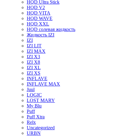
HQD Ultra Stick
HQD V2
HQD VITA
HQD WAVE
HQD XXL
HQD солевая жидкость
Жидкость IZI
IZI
IZI LIT
IZI MAX
IZI X3
IZI X8
IZI XL
IZI XS
INFLAVE
INFLAVE MAX
Juul
LOGIC
LOST MARY
My Blu
Puff
Puff Xtra
Relx
Uncategorized
URBN