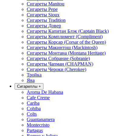
Сигареты Manitou
Сигареты Pepe
Сигареты Sioux
Сигареты Tradition
Сигареты Довер
Сигареты Капитан Блэк (Captain Black)
Сигареты Комплимент (Compliment)
Сигареты Корсар (Corsar of the Queen)
Сигареты Макинтош (Mackintosh)
Сигареты Монтана (Montana Heritage)
Сигареты Собрание (Sobranie)
Сигареты Чапман (CHAPMAN)
Сигареты Чероки (Cherokee)
Тройка
Ява
Сигариллы
+
Aroma De Habana
Cafe Creme
Cariba
Cohiba
Colts
Guantanamera
Montecristo
Partagas
Romeo y Julieta