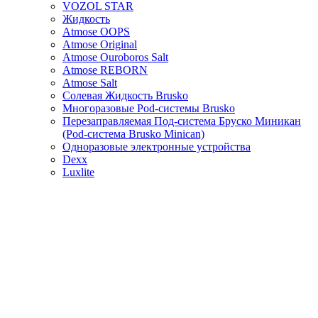
VOZOL STAR
Жидкость
Atmose OOPS
Atmose Original
Atmose Ouroboros Salt
Atmose REBORN
Atmose Salt
Солевая Жидкость Brusko
Многоразовые Pod-системы Brusko
Перезаправляемая Под-система Бруско Миникан
(Pod-система Brusko Minican)
Одноразовые электронные устройства
Dexx
Luxlite