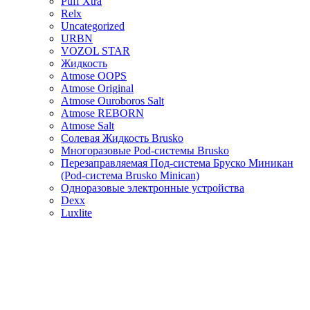
Puff Xtra
Relx
Uncategorized
URBN
VOZOL STAR
Жидкость
Atmose OOPS
Atmose Original
Atmose Ouroboros Salt
Atmose REBORN
Atmose Salt
Солевая Жидкость Brusko
Многоразовые Pod-системы Brusko
Перезаправляемая Под-система Бруско Миникан
(Pod-система Brusko Minican)
Одноразовые электронные устройства
Dexx
Luxlite