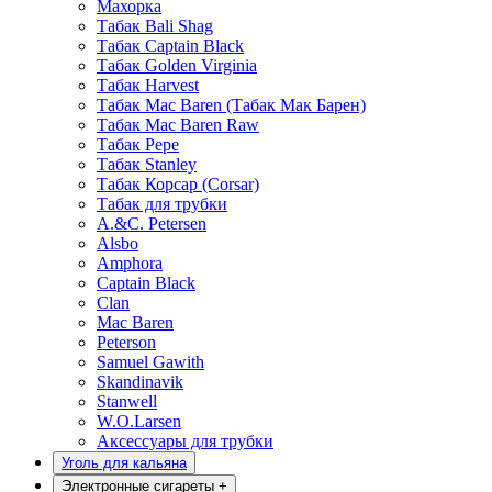
Махорка
Табак Bali Shag
Табак Captain Black
Табак Golden Virginia
Табак Harvest
Табак Mac Baren (Табак Мак Барен)
Табак Mac Baren Raw
Табак Pepe
Табак Stanley
Табак Корсар (Corsar)
Табак для трубки
A.&C. Petersen
Alsbo
Amphora
Captain Black
Clan
Mac Baren
Peterson
Samuel Gawith
Skandinavik
Stanwell
W.O.Larsen
Аксессуары для трубки
Уголь для кальяна
Электронные сигареты
+