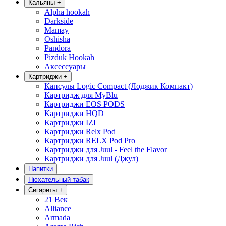
Кальяны
+
Alpha hookah
Darkside
Mamay
Oshisha
Pandora
Pizduk Hookah
Аксессуары
Картриджи
+
Капсулы Logic Compact (Лоджик Компакт)
Картридж для MyBlu
Картриджи EOS PODS
Картриджи HQD
Картриджи IZI
Картриджи Relx Pod
Картриджи RELX Pod Pro
Картриджи для Juul - Feel the Flavor
Картриджи для Juul (Джул)
Напитки
Нюхательный табак
Сигареты
+
21 Век
Alliance
Armada