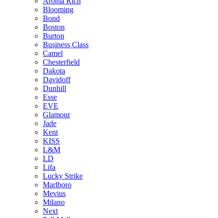
Aroma Rich
Blooming
Bond
Boston
Burton
Business Class
Camel
Chesterfield
Dakota
Davidoff
Dunhill
Esse
EVE
Glamour
Jade
Kent
KISS
L&M
LD
Lifa
Lucky Strike
Marlboro
Mevius
Milano
Next