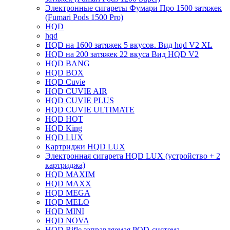
Электронные сигареты Фумари Про 1500 затяжек
(Fumari Pods 1500 Pro)
HQD
hqd
HQD на 1600 затяжек 5 вкусов. Вид hqd V2 XL
HQD на 200 затяжек 22 вкуса Вид HQD V2
HQD BANG
HQD BOX
HQD Cuvie
HQD CUVIE AIR
HQD CUVIE PLUS
HQD CUVIE ULTIMATE
HQD HOT
HQD King
HQD LUX
Картриджи HQD LUX
Электронная сигарета HQD LUX (устройство + 2
картриджа)
HQD MAXIM
HQD MAXX
HQD MEGA
HQD MELO
HQD MINI
HQD NOVA
HQD Rifle заправляемая POD-система