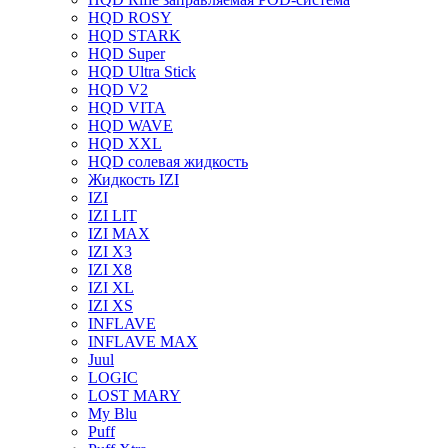
HQD ROSY
HQD STARK
HQD Super
HQD Ultra Stick
HQD V2
HQD VITA
HQD WAVE
HQD XXL
HQD солевая жидкость
Жидкость IZI
IZI
IZI LIT
IZI MAX
IZI X3
IZI X8
IZI XL
IZI XS
INFLAVE
INFLAVE MAX
Juul
LOGIC
LOST MARY
My Blu
Puff