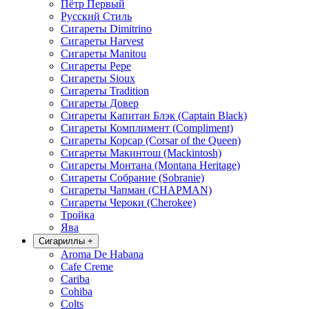
Пётр Первый
Русский Стиль
Сигареты Dimitrino
Сигареты Harvest
Сигареты Manitou
Сигареты Pepe
Сигареты Sioux
Сигареты Tradition
Сигареты Довер
Сигареты Капитан Блэк (Captain Black)
Сигареты Комплимент (Compliment)
Сигареты Корсар (Corsar of the Queen)
Сигареты Макинтош (Mackintosh)
Сигареты Монтана (Montana Heritage)
Сигареты Собрание (Sobranie)
Сигареты Чапман (CHAPMAN)
Сигареты Чероки (Cherokee)
Тройка
Ява
Сигариллы
+
Aroma De Habana
Cafe Creme
Cariba
Cohiba
Colts