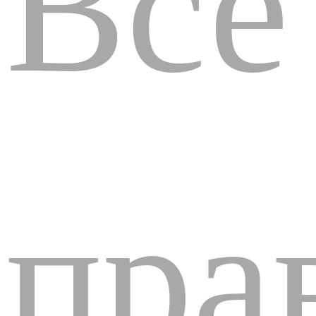
Все
пра