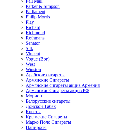
Pall Mall
Parker & Simpson
Parliament
Philip Morris
Play
Richard
Richmond
Rothmans
Senator
Silk
Vincent
Vogue (Вог)
West
Winston
Арабские сигареты
Армянские Сигареты
Армянские сигареты акциз Армения
Армянские Сигареты акциз РФ
Морион
Белорусские сигареты
Донской Табак
Кресты
Крымские Сигареты
Марко Поло Сигареты
Папиросы