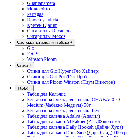
Guantanamera
Montecristo
Partagas
Romeo y Julieta
Кретек Djarum
Сигариллы Bucanero
Сигариллы Moods
Системы нагревания табака
+
Glo
IQOS
Winston Ploom
Стики
+
Стики для Glo Hyper (Гло Хайпер)
Стики для Glo Pro (Гло Про)
Стики для Ploom Winston (Плум Винстон)
Табак
+
Табак для Кальяна
Бестабачная смесь для кальяна CHABACCO
Medium (Чабакко Медиум) 50г
Бестабачная смесь для кальяна Leyla
Табак для кальяна Adalya (Адалия)
Табак для кальяна Al Fakher (Аль Факер) 50г
Табак для кальяна Daily Hookah (Дейли Хука)
Табак для кальяна Dark Side (Дарк Сайд) 100 гр