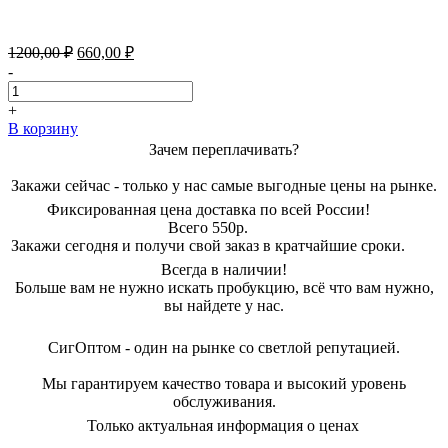
Первоначальная
Текущая
1200,00
₽
660,00
₽
цена
цена:
-
составляла
660,00 ₽.
1200,00 ₽.
+
В корзину
Зачем переплачивать?
Закажи сейчас - только у нас самые выгодные цены на рынке.
Фиксированная цена доставка по всей России!
Всего 550р.
Закажи сегодня и получи свой заказ в кратчайшие сроки.
Всегда в наличии!
Больше вам не нужно искать пробукцию, всё что вам нужно,
вы найдете у нас.
СигОптом - один на рынке со светлой репутацией.
Мы гарантируем качество товара и высокий уровень
обслуживания.
Только актуальная информация о ценах