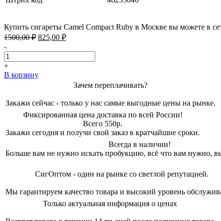
Купить сигареты Camel Compact Ruby в Москве вы можете в се
Первоначальная
Текущая
1500,00
₽
825,00
₽
цена
цена:
-
составляла
825,00 ₽.
1500,00 ₽.
+
В корзину
Зачем переплачивать?
Закажи сейчас - только у нас самые выгодные цены на рынке.
Фиксированная цена доставка по всей России!
Всего 550р.
Закажи сегодня и получи свой заказ в кратчайшие сроки.
Всегда в наличии!
Больше вам не нужно искать пробукцию, всё что вам нужно, вы
СигОптом - один на рынке со светлой репутацией.
Мы гарантируем качество товара и высокий уровень обслужив
Только актуальная информация о ценах