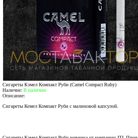
Сигареты Кэмел Компакт Руби (Camel Compact Ruby)
Наличие:
В наличии
Описание:
Сигареты Кемел Компакт Руби с малиновой капсулой.
Сигареты Кэмел Компакт Руби новинка от компании JTI. Произ