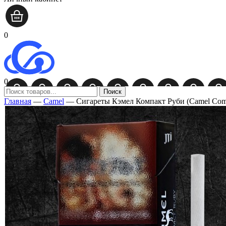
0
0
Поиск
Главная
—
Camel
—
Сигареты Кэмел Компакт Руби (Camel Com