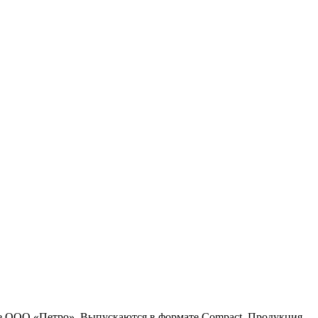
оде ООО «Петро». Выпускаются в формате Compact. Продукция