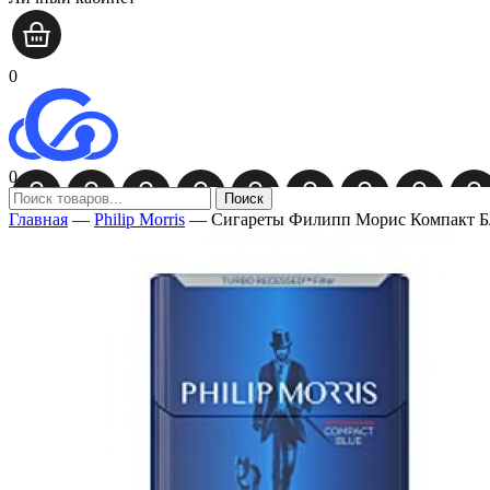
0
0
Поиск
Главная
—
Philip Morris
—
Сигареты Филипп Морис Компакт Блю