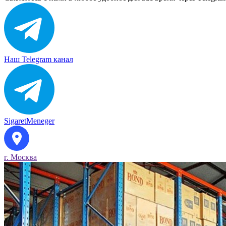
Наш Telegram канал
SigaretMeneger
г. Москва