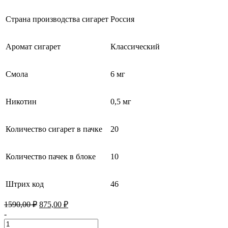
Страна производства сигарет
Россия
Аромат сигарет
Классический
Смола
6 мг
Никотин
0,5 мг
Количество сигарет в пачке
20
Количество пачек в блоке
10
Штрих код
46
Первоначальная
Текущая
1590,00
₽
875,00
₽
цена
цена:
-
составляла
875,00 ₽.