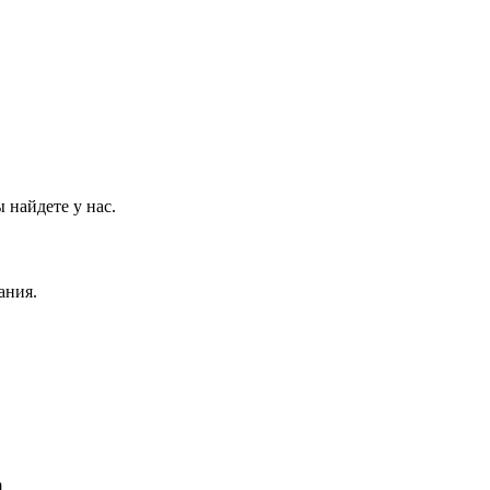
 найдете у нас.
ания.
m