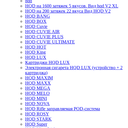
hqd
HQD на 1600 затяжек 5 вкусов. Вид hqd V2 XL
HQD на 200 затяжек 22 вкуса Вид HQD V2
HQD BANG
HQD BOX
HQD Cuvie
HQD CUVIE AIR
HQD CUVIE PLUS
HQD CUVIE ULTIMATE
HQD HOT
HQD King
HQD LUX
Картриджи HQD LUX
Электронная сигарета HQD LUX (устройство + 2
картриджа)
HQD MAXIM
HQD MAXX
HQD MEGA
HQD MELO
HQD MINI
HQD NOVA
HQD Rifle заправляемая POD-система
HQD ROSY
HQD STARK
HQD Super