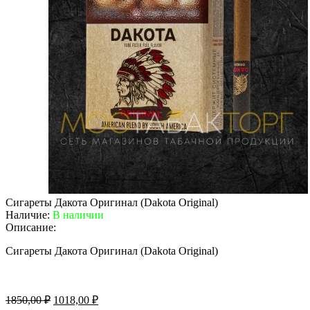
Сигареты Дакота Оригинал (Dakota Original)
Наличие:
В наличии
Описание:
Сигареты Дакота Оригинал (Dakota Original)
Первоначальная
Текущая
1850,00
₽
1018,00
₽
цена
цена: