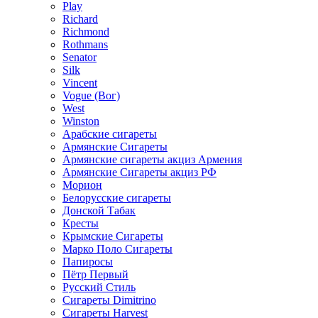
Play
Richard
Richmond
Rothmans
Senator
Silk
Vincent
Vogue (Вог)
West
Winston
Арабские сигареты
Армянские Сигареты
Армянские сигареты акциз Армения
Армянские Сигареты акциз РФ
Морион
Белорусские сигареты
Донской Табак
Кресты
Крымские Сигареты
Марко Поло Сигареты
Папиросы
Пётр Первый
Русский Стиль
Сигареты Dimitrino
Сигареты Harvest