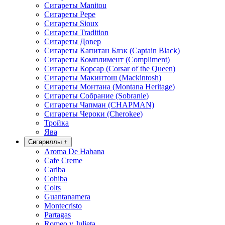
Сигареты Manitou
Сигареты Pepe
Сигареты Sioux
Сигареты Tradition
Сигареты Довер
Сигареты Капитан Блэк (Captain Black)
Сигареты Комплимент (Compliment)
Сигареты Корсар (Corsar of the Queen)
Сигареты Макинтош (Mackintosh)
Сигареты Монтана (Montana Heritage)
Сигареты Собрание (Sobranie)
Сигареты Чапман (CHAPMAN)
Сигареты Чероки (Cherokee)
Тройка
Ява
Сигариллы
+
Aroma De Habana
Cafe Creme
Cariba
Cohiba
Colts
Guantanamera
Montecristo
Partagas
Romeo y Julieta