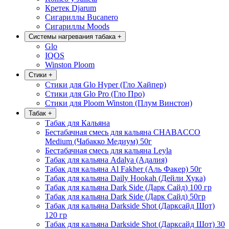
Кретек Djarum
Сигариллы Bucanero
Сигариллы Moods
Системы нагревания табака
+
Glo
IQOS
Winston Ploom
Стики
+
Стики для Glo Hyper (Гло Хайпер)
Стики для Glo Pro (Гло Про)
Стики для Ploom Winston (Плум Винстон)
Табак
+
Табак для Кальяна
Бестабачная смесь для кальяна CHABACCO
Medium (Чабакко Медиум) 50г
Бестабачная смесь для кальяна Leyla
Табак для кальяна Adalya (Адалия)
Табак для кальяна Al Fakher (Аль Факер) 50г
Табак для кальяна Daily Hookah (Дейли Хука)
Табак для кальяна Dark Side (Дарк Сайд) 100 гр
Табак для кальяна Dark Side (Дарк Сайд) 50гр
Табак для кальяна Darkside Shot (Дарксайд Шот)
120 гр
Табак для кальяна Darkside Shot (Дарксайд Шот) 30