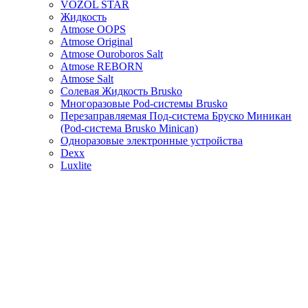
VOZOL STAR
Жидкость
Atmose OOPS
Atmose Original
Atmose Ouroboros Salt
Atmose REBORN
Atmose Salt
Солевая Жидкость Brusko
Многоразовые Pod-системы Brusko
Перезаправляемая Под-система Бруско Миникан
(Pod-система Brusko Minican)
Одноразовые электронные устройства
Dexx
Luxlite