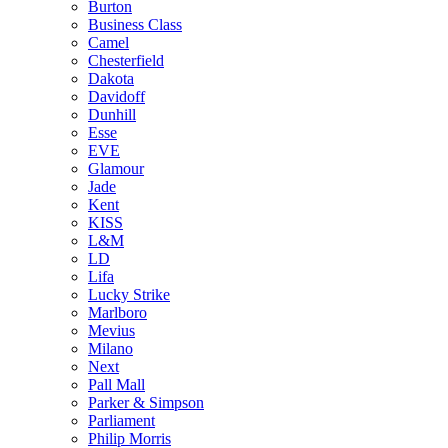
Burton
Business Class
Camel
Chesterfield
Dakota
Davidoff
Dunhill
Esse
EVE
Glamour
Jade
Kent
KISS
L&M
LD
Lifa
Lucky Strike
Marlboro
Mevius
Milano
Next
Pall Mall
Parker & Simpson
Parliament
Philip Morris