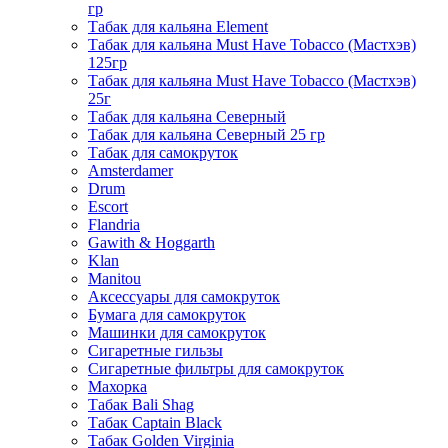
гр
Табак для кальяна Element
Табак для кальяна Must Have Tobacco (Мастхэв)
125гр
Табак для кальяна Must Have Tobacco (Мастхэв)
25г
Табак для кальяна Северный
Табак для кальяна Северный 25 гр
Табак для самокруток
Amsterdamer
Drum
Escort
Flandria
Gawith & Hoggarth
Klan
Manitou
Аксессуары для самокруток
Бумага для самокруток
Машинки для самокруток
Сигаретные гильзы
Сигаретные фильтры для самокруток
Махорка
Табак Bali Shag
Табак Captain Black
Табак Golden Virginia