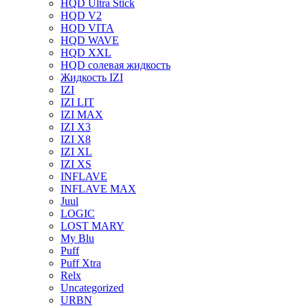
HQD Ultra Stick
HQD V2
HQD VITA
HQD WAVE
HQD XXL
HQD солевая жидкость
Жидкость IZI
IZI
IZI LIT
IZI MAX
IZI X3
IZI X8
IZI XL
IZI XS
INFLAVE
INFLAVE MAX
Juul
LOGIC
LOST MARY
My Blu
Puff
Puff Xtra
Relx
Uncategorized
URBN