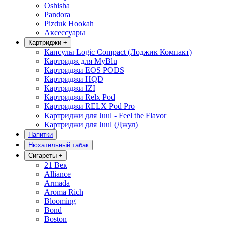
Oshisha
Pandora
Pizduk Hookah
Аксессуары
Картриджи
+
Капсулы Logic Compact (Лоджик Компакт)
Картридж для MyBlu
Картриджи EOS PODS
Картриджи HQD
Картриджи IZI
Картриджи Relx Pod
Картриджи RELX Pod Pro
Картриджи для Juul - Feel the Flavor
Картриджи для Juul (Джул)
Напитки
Нюхательный табак
Сигареты
+
21 Век
Alliance
Armada
Aroma Rich
Blooming
Bond
Boston