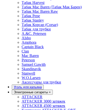
Табак Harvest
Табак Mac Baren (Табак Мак Барен)
Табак Mac Baren Raw
Табак Pepe
Табак Stanley
Табак Корсар (Corsar)
Табак для трубки
A.&C. Petersen
Alsbo
Amphora
Captain Black
Clan
Mac Baren
Peterson
Samuel Gawith
Skandinavik
Stanwell
W.O.Larsen
Аксессуары для трубки
Уголь для кальяна
Электронные сигареты
+
ATTACKER
ATTACKER 3000 затяжек
ATTACKER 4500 затяжек