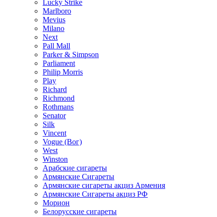
Lucky Strike
Marlboro
Mevius
Milano
Next
Pall Mall
Parker & Simpson
Parliament
Philip Morris
Play
Richard
Richmond
Rothmans
Senator
Silk
Vincent
Vogue (Вог)
West
Winston
Арабские сигареты
Армянские Сигареты
Армянские сигареты акциз Армения
Армянские Сигареты акциз РФ
Морион
Белорусские сигареты