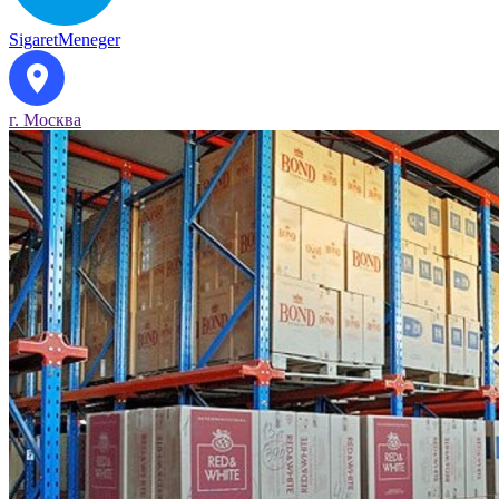
SigaretMeneger
г. Москва