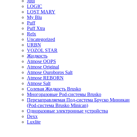
Juul
LOGIC
LOST MARY
My Blu
Puff
Puff Xtra
Relx
Uncategorized
URBN
VOZOL STAR
Жидкость
Atmose OOPS
Atmose Original
Atmose Ouroboros Salt
Atmose REBORN
Atmose Salt
Солевая Жидкость Brusko
Многоразовые Pod-системы Brusko
Перезаправляемая Под-система Бруско Миникан
(Pod-система Brusko Minican)
Одноразовые электронные устройства
Dexx
Luxlite