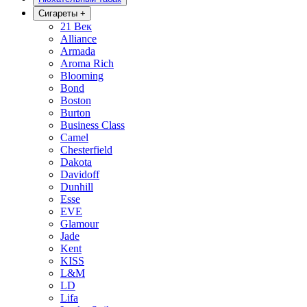
Сигареты
+
21 Век
Alliance
Armada
Aroma Rich
Blooming
Bond
Boston
Burton
Business Class
Camel
Chesterfield
Dakota
Davidoff
Dunhill
Esse
EVE
Glamour
Jade
Kent
KISS
L&M
LD
Lifa