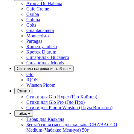
Aroma De Habana
Cafe Creme
Cariba
Cohiba
Colts
Guantanamera
Montecristo
Partagas
Romeo y Julieta
Кретек Djarum
Сигариллы Bucanero
Сигариллы Moods
Системы нагревания табака
+
Glo
IQOS
Winston Ploom
Стики
+
Стики для Glo Hyper (Гло Хайпер)
Стики для Glo Pro (Гло Про)
Стики для Ploom Winston (Плум Винстон)
Табак
+
Табак для Кальяна
Бестабачная смесь для кальяна CHABACCO
Medium (Чабакко Медиум) 50г