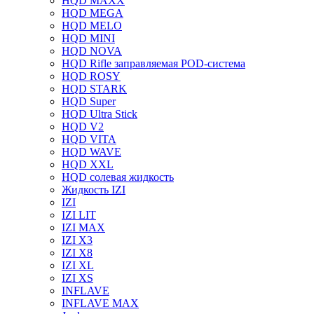
HQD MAXX
HQD MEGA
HQD MELO
HQD MINI
HQD NOVA
HQD Rifle заправляемая POD-система
HQD ROSY
HQD STARK
HQD Super
HQD Ultra Stick
HQD V2
HQD VITA
HQD WAVE
HQD XXL
HQD солевая жидкость
Жидкость IZI
IZI
IZI LIT
IZI MAX
IZI X3
IZI X8
IZI XL
IZI XS
INFLAVE
INFLAVE MAX