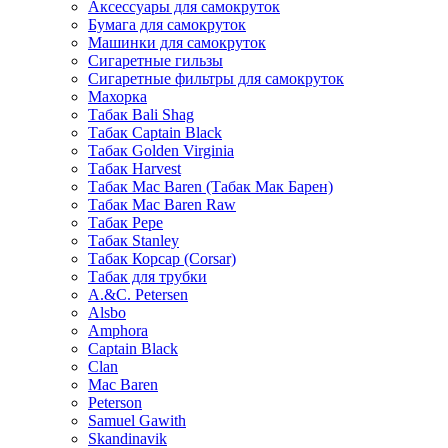
Аксессуары для самокруток
Бумага для самокруток
Машинки для самокруток
Сигаретные гильзы
Сигаретные фильтры для самокруток
Махорка
Табак Bali Shag
Табак Captain Black
Табак Golden Virginia
Табак Harvest
Табак Mac Baren (Табак Мак Барен)
Табак Mac Baren Raw
Табак Pepe
Табак Stanley
Табак Корсар (Corsar)
Табак для трубки
A.&C. Petersen
Alsbo
Amphora
Captain Black
Clan
Mac Baren
Peterson
Samuel Gawith
Skandinavik