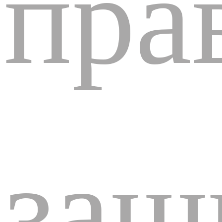
пра
защ