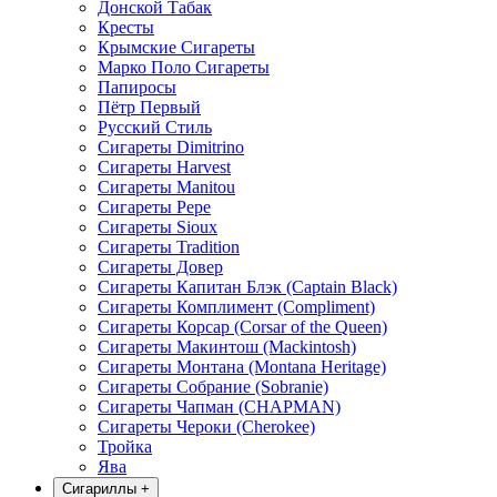
Донской Табак
Кресты
Крымские Сигареты
Марко Поло Сигареты
Папиросы
Пётр Первый
Русский Стиль
Сигареты Dimitrino
Сигареты Harvest
Сигареты Manitou
Сигареты Pepe
Сигареты Sioux
Сигареты Tradition
Сигареты Довер
Сигареты Капитан Блэк (Captain Black)
Сигареты Комплимент (Compliment)
Сигареты Корсар (Corsar of the Queen)
Сигареты Макинтош (Mackintosh)
Сигареты Монтана (Montana Heritage)
Сигареты Собрание (Sobranie)
Сигареты Чапман (CHAPMAN)
Сигареты Чероки (Cherokee)
Тройка
Ява
Сигариллы
+