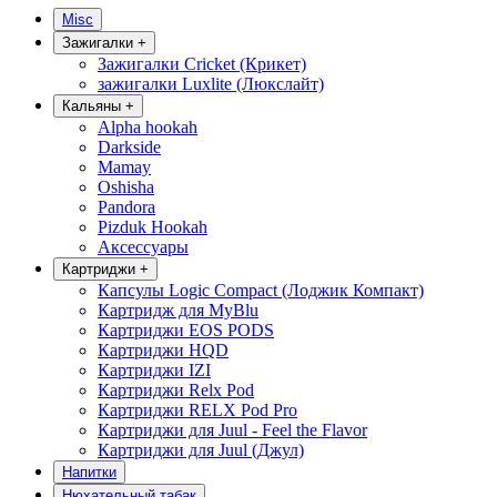
Misc
Зажигалки
+
Зажигалки Cricket (Крикет)
зажигалки Luxlite (Люкслайт)
Кальяны
+
Alpha hookah
Darkside
Mamay
Oshisha
Pandora
Pizduk Hookah
Аксессуары
Картриджи
+
Капсулы Logic Compact (Лоджик Компакт)
Картридж для MyBlu
Картриджи EOS PODS
Картриджи HQD
Картриджи IZI
Картриджи Relx Pod
Картриджи RELX Pod Pro
Картриджи для Juul - Feel the Flavor
Картриджи для Juul (Джул)
Напитки
Нюхательный табак