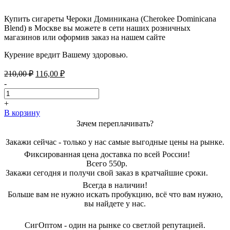
Купить сигареты Чероки Доминикана (Cherokee Dominicana
Blend) в Москве вы можете в сети наших розничных
магазинов или оформив заказ на нашем сайте
Курение вредит Вашему здоровью.
Первоначальная
Текущая
210,00
₽
116,00
₽
цена
цена:
-
составляла
116,00 ₽.
210,00 ₽.
+
В корзину
Зачем переплачивать?
Закажи сейчас - только у нас самые выгодные цены на рынке.
Фиксированная цена доставка по всей России!
Всего 550р.
Закажи сегодня и получи свой заказ в кратчайшие сроки.
Всегда в наличии!
Больше вам не нужно искать пробукцию, всё что вам нужно,
вы найдете у нас.
СигОптом - один на рынке со светлой репутацией.