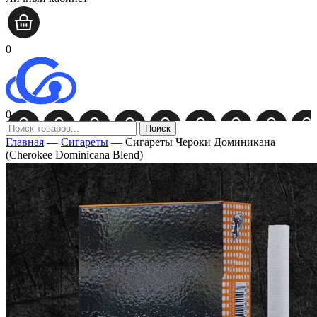
0
0
Поиск
Главная
—
Сигареты
—
Сигареты Чероки Доминикана
(Cherokee Dominicana Blend)