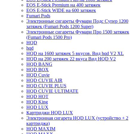
EOS E-Stick Premium на 400 затяжек
EOS E-Stick WIDE на 600 затяжек
Fumari Pods
Электронные сигареты Фумари Подс Супер 1200
затяжек (Fumari Pods 1200 Super)
Электронные сигареты Фумари Про 1500 затяжек
(Fumari Pods 1500 Pro)
HQD
hqd
HQD на 1600 затяжек 5 вкусов. Вид hqd V2 XL
HQD на 200 затяжек 22 вкуса Вид HQD V2
HQD BANG
HQD BOX
HQD Cuvie
HQD CUVIE AIR
HQD CUVIE PLUS
HQD CUVIE ULTIMATE
HQD HOT
HQD King
HQD LUX
Картриджи HQD LUX
Электронная сигарета HQD LUX (устройство + 2
картриджа)
HQD MAXIM