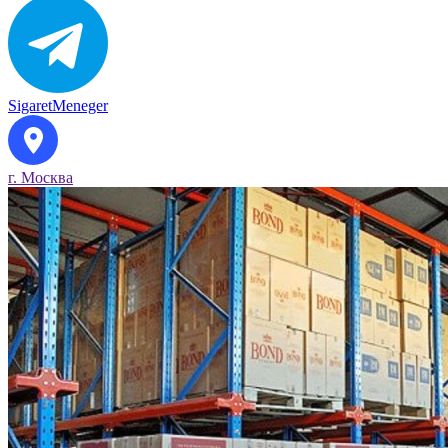
SigaretMeneger
г. Москва