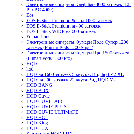
Электронные сигареты Эльф Бар 4000 затяжек (Elf
Bar BC 4000)
Eos
EOS E-Stick Premium Plus на 1000 затяжек
EOS E-Stick Premium на 400 затяжек
EOS E-Stick WIDE на 600 затяжек
Fumari Pods
Электронные сигареты Фумари Подс Супер 1200
затяжек (Fumari Pods 1200 Super)
Электронные сигареты Фумари Про 1500 затяжек
(Fumari Pods 1500 Pro)
HQD
hqd
HQD на 1600 затяжек 5 вкусов. Вид hqd V2 XL
HQD на 200 затяжек 22 вкуса Вид HQD V2
HQD BANG
HQD BOX
HQD Cuvie
HQD CUVIE AIR
HQD CUVIE PLUS
HQD CUVIE ULTIMATE
HQD HOT
HQD King
HQD LUX
Картриджи HQD LUX