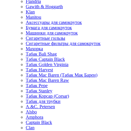
Flandria
Gawith & Hoggarth
Klan
Manitou
Аксессуары для самокруток
Бумага для самокруток
Машинки для самокруток
Сигаретные гильзы
Сигаретные фильтры для самокруток
Махорка
Табак Bali Shag
Табак Captain Black
Табак Golden Virginia
Табак Harvest
Табак Mac Baren (Табак Мак Барен)
Табак Mac Baren Raw
Табак Pepe
Табак Stanley
Табак Корсар (Corsar)
Табак для трубки
A.&C. Petersen
Alsbo
Amphora
Captain Black
Clan