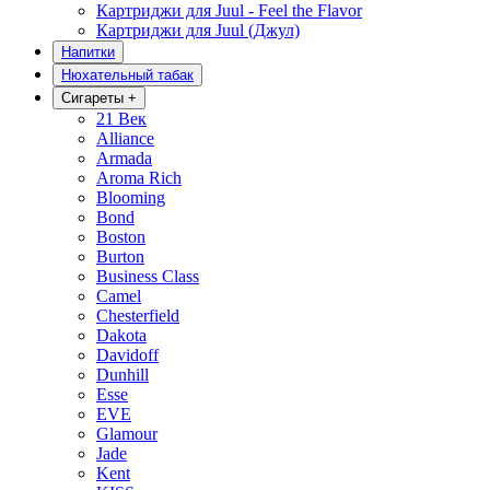
Картриджи для Juul - Feel the Flavor
Картриджи для Juul (Джул)
Напитки
Нюхательный табак
Сигареты
+
21 Век
Alliance
Armada
Aroma Rich
Blooming
Bond
Boston
Burton
Business Class
Camel
Chesterfield
Dakota
Davidoff
Dunhill
Esse
EVE
Glamour
Jade
Kent