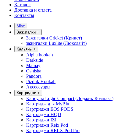
Каталог
Доставка и оплата
Контакты
Misc
Зажигалки
+
Зажигалки Cricket (Крикет)
зажигалки Luxlite (Люкслайт)
Кальяны
+
Alpha hookah
Darkside
Mamay
Oshisha
Pandora
Pizduk Hookah
Аксессуары
Картриджи
+
Капсулы Logic Compact (Лоджик Компакт)
Картридж для MyBlu
Картриджи EOS PODS
Картриджи HQD
Картриджи IZI
Картриджи Relx Pod
Картриджи RELX Pod Pro