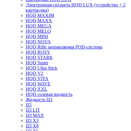
Электронная сигарета HQD LUX (устройство + 2
картриджа)
HQD MAXIM
HQD MAXX
HQD MEGA
HQD MELO
HQD MINI
HQD NOVA
HQD Rifle заправляемая POD-система
HQD ROSY
HQD STARK
HQD Super
HQD Ultra Stick
HQD V2
HQD VITA
HQD WAVE
HQD XXL
HQD солевая жидкость
Жидкость IZI
IZI
IZI LIT
IZI MAX
IZI X3
IZI X8