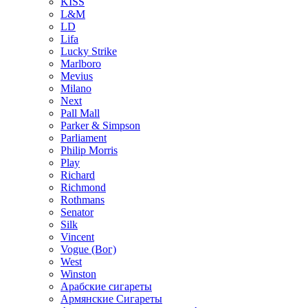
KISS
L&M
LD
Lifa
Lucky Strike
Marlboro
Mevius
Milano
Next
Pall Mall
Parker & Simpson
Parliament
Philip Morris
Play
Richard
Richmond
Rothmans
Senator
Silk
Vincent
Vogue (Вог)
West
Winston
Арабские сигареты
Армянские Сигареты