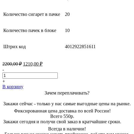
Количество сигарет в пачке
20
Количество пачек в блоке
10
Штрих код
4012922851611
Первоначальная
Текущая
2200,00
₽
1210,00
₽
цена
цена:
-
составляла
1210,00 ₽.
2200,00 ₽.
+
В корзину
Зачем переплачивать?
Закажи сейчас - только у нас самые выгодные цены на рынке.
Фиксированная цена доставка по всей России!
Всего 550р.
Закажи сегодня и получи свой заказ в кратчайшие сроки.
Всегда в наличии!