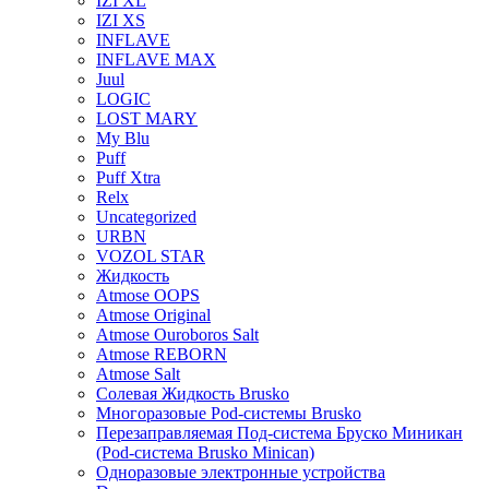
IZI XL
IZI XS
INFLAVE
INFLAVE MAX
Juul
LOGIC
LOST MARY
My Blu
Puff
Puff Xtra
Relx
Uncategorized
URBN
VOZOL STAR
Жидкость
Atmose OOPS
Atmose Original
Atmose Ouroboros Salt
Atmose REBORN
Atmose Salt
Солевая Жидкость Brusko
Многоразовые Pod-системы Brusko
Перезаправляемая Под-система Бруско Миникан
(Pod-система Brusko Minican)
Одноразовые электронные устройства