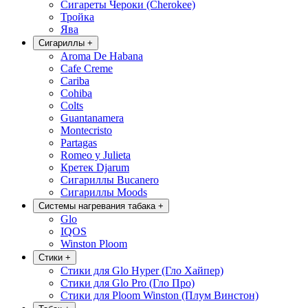
Сигареты Чероки (Cherokee)
Тройка
Ява
Сигариллы
+
Aroma De Habana
Cafe Creme
Cariba
Cohiba
Colts
Guantanamera
Montecristo
Partagas
Romeo y Julieta
Кретек Djarum
Сигариллы Bucanero
Сигариллы Moods
Системы нагревания табака
+
Glo
IQOS
Winston Ploom
Стики
+
Стики для Glo Hyper (Гло Хайпер)
Стики для Glo Pro (Гло Про)
Стики для Ploom Winston (Плум Винстон)