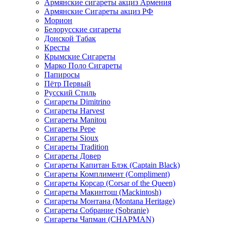
Армянские сигареты акциз Армения
Армянские Сигареты акциз РФ
Морион
Белорусские сигареты
Донской Табак
Кресты
Крымские Сигареты
Марко Поло Сигареты
Папиросы
Пётр Первый
Русский Стиль
Сигареты Dimitrino
Сигареты Harvest
Сигареты Manitou
Сигареты Pepe
Сигареты Sioux
Сигареты Tradition
Сигареты Довер
Сигареты Капитан Блэк (Captain Black)
Сигареты Комплимент (Compliment)
Сигареты Корсар (Corsar of the Queen)
Сигареты Макинтош (Mackintosh)
Сигареты Монтана (Montana Heritage)
Сигареты Собрание (Sobranie)
Сигареты Чапман (CHAPMAN)