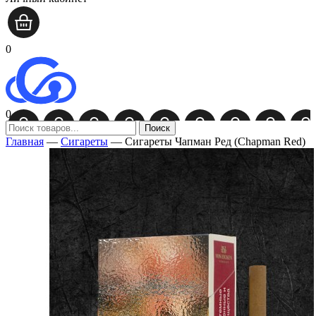
0
0
Поиск
Главная
—
Сигареты
—
Сигареты Чапман Ред (Chapman Red)