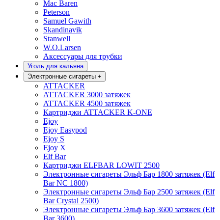
Mac Baren
Peterson
Samuel Gawith
Skandinavik
Stanwell
W.O.Larsen
Аксессуары для трубки
Уголь для кальяна
Электронные сигареты
+
ATTACKER
ATTACKER 3000 затяжек
ATTACKER 4500 затяжек
Картриджи ATTACKER K-ONE
Ejoy
Ejoy Easypod
Ejoy S
Ejoy X
Elf Bar
Картриджи ELFBAR LOWIT 2500
Электронные сигареты Эльф Бар 1800 затяжек (Elf
Bar NC 1800)
Электронные сигареты Эльф Бар 2500 затяжек (Elf
Bar Crystal 2500)
Электронные сигареты Эльф Бар 3600 затяжек (Elf
Bar 3600)