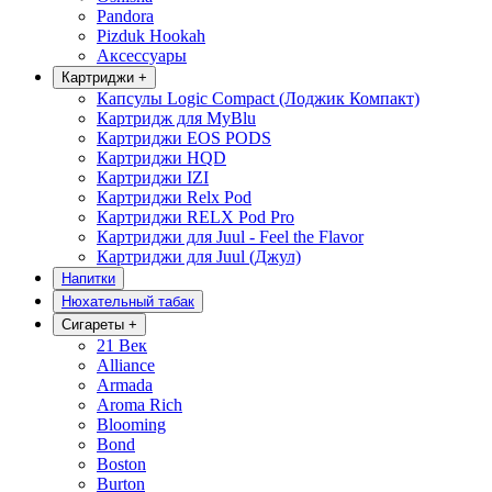
Pandora
Pizduk Hookah
Аксессуары
Картриджи
+
Капсулы Logic Compact (Лоджик Компакт)
Картридж для MyBlu
Картриджи EOS PODS
Картриджи HQD
Картриджи IZI
Картриджи Relx Pod
Картриджи RELX Pod Pro
Картриджи для Juul - Feel the Flavor
Картриджи для Juul (Джул)
Напитки
Нюхательный табак
Сигареты
+
21 Век
Alliance
Armada
Aroma Rich
Blooming
Bond
Boston
Burton