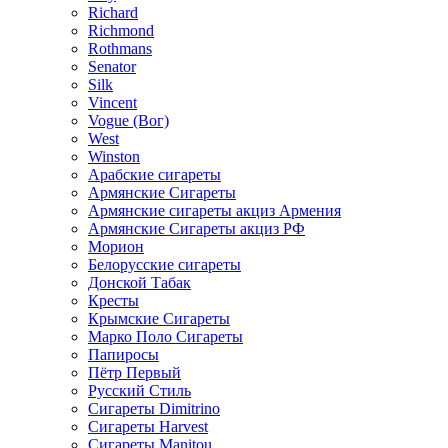
Richard
Richmond
Rothmans
Senator
Silk
Vincent
Vogue (Вог)
West
Winston
Арабские сигареты
Армянские Сигареты
Армянские сигареты акциз Армения
Армянские Сигареты акциз РФ
Морион
Белорусские сигареты
Донской Табак
Кресты
Крымские Сигареты
Марко Поло Сигареты
Папиросы
Пётр Первый
Русский Стиль
Сигареты Dimitrino
Сигареты Harvest
Сигареты Manitou