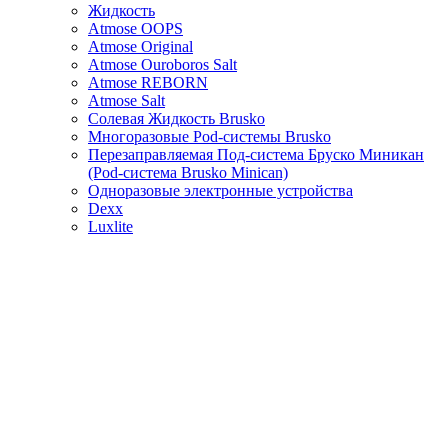
Жидкость
Atmose OOPS
Atmose Original
Atmose Ouroboros Salt
Atmose REBORN
Atmose Salt
Солевая Жидкость Brusko
Многоразовые Pod-системы Brusko
Перезаправляемая Под-система Бруско Миникан
(Pod-система Brusko Minican)
Одноразовые электронные устройства
Dexx
Luxlite