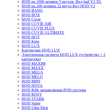
HQD на 1600 затяжек 5 вкусов. Вид hqd V2 XL
HQD на 200 затяжек 22 вкуса Вид HQD V2
HQD BANG
HQD BOX
HQD Cuvie
HQD CUVIE AIR
HQD CUVIE PLUS
HQD CUVIE ULTIMATE
HQD HOT
HQD King
HQD LUX
Картриджи HQD LUX
Электронная сигарета HQD LUX (устройство + 2
картриджа)
HQD MAXIM
HQD MAXX
HQD MEGA
HQD MELO
HQD MINI
HQD NOVA
HQD Rifle заправляемая POD-система
HQD ROSY
HQD STARK
HQD Super
HQD Ultra Stick