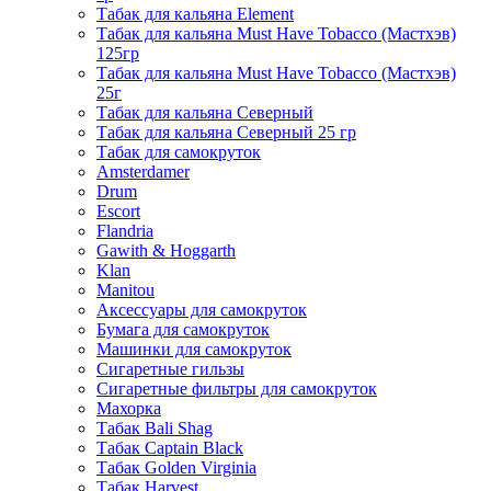
Табак для кальяна Element
Табак для кальяна Must Have Tobacco (Мастхэв)
125гр
Табак для кальяна Must Have Tobacco (Мастхэв)
25г
Табак для кальяна Северный
Табак для кальяна Северный 25 гр
Табак для самокруток
Amsterdamer
Drum
Escort
Flandria
Gawith & Hoggarth
Klan
Manitou
Аксессуары для самокруток
Бумага для самокруток
Машинки для самокруток
Сигаретные гильзы
Сигаретные фильтры для самокруток
Махорка
Табак Bali Shag
Табак Captain Black
Табак Golden Virginia
Табак Harvest