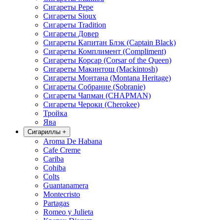
Сигареты Pepe
Сигареты Sioux
Сигареты Tradition
Сигареты Довер
Сигареты Капитан Блэк (Captain Black)
Сигареты Комплимент (Compliment)
Сигареты Корсар (Corsar of the Queen)
Сигареты Макинтош (Mackintosh)
Сигареты Монтана (Montana Heritage)
Сигареты Собрание (Sobranie)
Сигареты Чапман (CHAPMAN)
Сигареты Чероки (Cherokee)
Тройка
Ява
Сигариллы
+
Aroma De Habana
Cafe Creme
Cariba
Cohiba
Colts
Guantanamera
Montecristo
Partagas
Romeo y Julieta