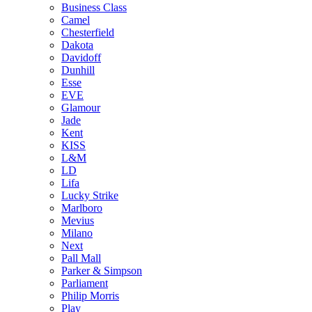
Business Class
Camel
Chesterfield
Dakota
Davidoff
Dunhill
Esse
EVE
Glamour
Jade
Kent
KISS
L&M
LD
Lifa
Lucky Strike
Marlboro
Mevius
Milano
Next
Pall Mall
Parker & Simpson
Parliament
Philip Morris
Play