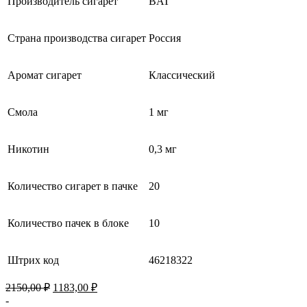
Производитель сигарет
BAT
Страна производства сигарет
Россия
Аромат сигарет
Классический
Смола
1 мг
Никотин
0,3 мг
Количество сигарет в пачке
20
Количество пачек в блоке
10
Штрих код
46218322
Первоначальная
Текущая
2150,00
₽
1183,00
₽
цена
цена:
-