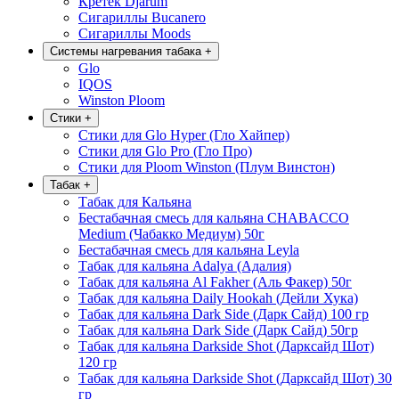
Кретек Djarum
Сигариллы Bucanero
Сигариллы Moods
Системы нагревания табака
+
Glo
IQOS
Winston Ploom
Стики
+
Стики для Glo Hyper (Гло Хайпер)
Стики для Glo Pro (Гло Про)
Стики для Ploom Winston (Плум Винстон)
Табак
+
Табак для Кальяна
Бестабачная смесь для кальяна CHABACCO
Medium (Чабакко Медиум) 50г
Бестабачная смесь для кальяна Leyla
Табак для кальяна Adalya (Адалия)
Табак для кальяна Al Fakher (Аль Факер) 50г
Табак для кальяна Daily Hookah (Дейли Хука)
Табак для кальяна Dark Side (Дарк Сайд) 100 гр
Табак для кальяна Dark Side (Дарк Сайд) 50гр
Табак для кальяна Darkside Shot (Дарксайд Шот)
120 гр
Табак для кальяна Darkside Shot (Дарксайд Шот) 30
гр