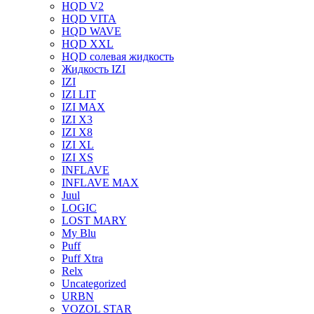
HQD V2
HQD VITA
HQD WAVE
HQD XXL
HQD солевая жидкость
Жидкость IZI
IZI
IZI LIT
IZI MAX
IZI X3
IZI X8
IZI XL
IZI XS
INFLAVE
INFLAVE MAX
Juul
LOGIC
LOST MARY
My Blu
Puff
Puff Xtra
Relx
Uncategorized
URBN
VOZOL STAR