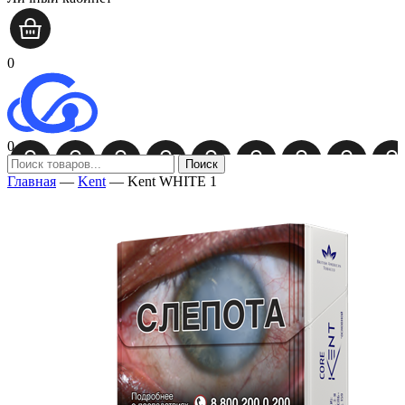
0
0
Поиск
Главная
—
Kent
—
Kent WHITE 1