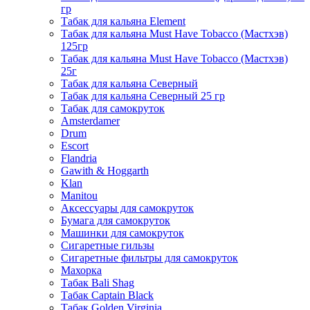
гр
Табак для кальяна Element
Табак для кальяна Must Have Tobacco (Мастхэв)
125гр
Табак для кальяна Must Have Tobacco (Мастхэв)
25г
Табак для кальяна Северный
Табак для кальяна Северный 25 гр
Табак для самокруток
Amsterdamer
Drum
Escort
Flandria
Gawith & Hoggarth
Klan
Manitou
Аксессуары для самокруток
Бумага для самокруток
Машинки для самокруток
Сигаретные гильзы
Сигаретные фильтры для самокруток
Махорка
Табак Bali Shag
Табак Captain Black
Табак Golden Virginia