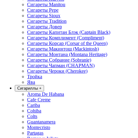
Сигареты Manitou
Сигареты Pepe
Сигареты Sioux
Сигареты Tradition
Сигареты Довер
Сигареты Капитан Блэк (Captain Black)
Сигареты Комплимент (Compliment)
Сигареты Корсар (Corsar of the Queen)
Сигареты Макинтош (Mackintosh)
Сигареты Монтана (Montana Heritage)
Сигареты Собрание (Sobranie)
Сигареты Чапман (CHAPMAN)
Сигареты Чероки (Cherokee)
Тройка
Ява
Сигариллы
+
Aroma De Habana
Cafe Creme
Cariba
Cohiba
Colts
Guantanamera
Montecristo
Partagas