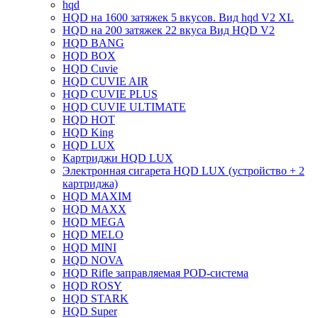
hqd
HQD на 1600 затяжек 5 вкусов. Вид hqd V2 XL
HQD на 200 затяжек 22 вкуса Вид HQD V2
HQD BANG
HQD BOX
HQD Cuvie
HQD CUVIE AIR
HQD CUVIE PLUS
HQD CUVIE ULTIMATE
HQD HOT
HQD King
HQD LUX
Картриджи HQD LUX
Электронная сигарета HQD LUX (устройство + 2
картриджа)
HQD MAXIM
HQD MAXX
HQD MEGA
HQD MELO
HQD MINI
HQD NOVA
HQD Rifle заправляемая POD-система
HQD ROSY
HQD STARK
HQD Super