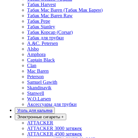
Табак Harvest
Табак Mac Baren (Табак Мак Барен)
Табак Mac Baren Raw
Табак Pepe
Табак Stanley
Табак Корсар (Corsar)
Табак для трубки
A.&C. Petersen
Alsbo
Amphora
Captain Black
Clan
Mac Baren
Peterson
Samuel Gawith
Skandinavik
Stanwell
W.O.Larsen
Аксессуары для трубки
Уголь для кальяна
Электронные сигареты
+
ATTACKER
ATTACKER 3000 затяжек
ATTACKER 4500 затяжек