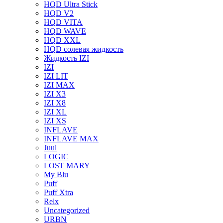
HQD Ultra Stick
HQD V2
HQD VITA
HQD WAVE
HQD XXL
HQD солевая жидкость
Жидкость IZI
IZI
IZI LIT
IZI MAX
IZI X3
IZI X8
IZI XL
IZI XS
INFLAVE
INFLAVE MAX
Juul
LOGIC
LOST MARY
My Blu
Puff
Puff Xtra
Relx
Uncategorized
URBN