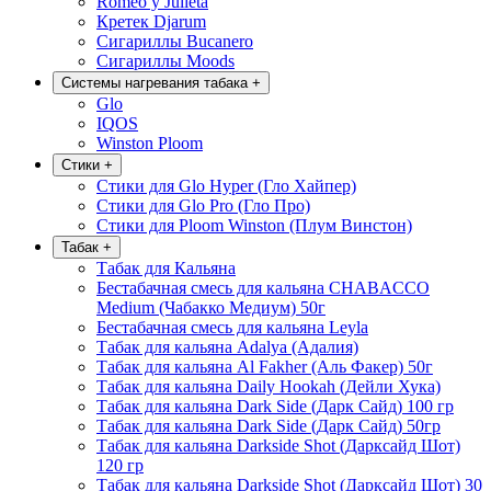
Romeo y Julieta
Кретек Djarum
Сигариллы Bucanero
Сигариллы Moods
Системы нагревания табака
+
Glo
IQOS
Winston Ploom
Стики
+
Стики для Glo Hyper (Гло Хайпер)
Стики для Glo Pro (Гло Про)
Стики для Ploom Winston (Плум Винстон)
Табак
+
Табак для Кальяна
Бестабачная смесь для кальяна CHABACCO
Medium (Чабакко Медиум) 50г
Бестабачная смесь для кальяна Leyla
Табак для кальяна Adalya (Адалия)
Табак для кальяна Al Fakher (Аль Факер) 50г
Табак для кальяна Daily Hookah (Дейли Хука)
Табак для кальяна Dark Side (Дарк Сайд) 100 гр
Табак для кальяна Dark Side (Дарк Сайд) 50гр
Табак для кальяна Darkside Shot (Дарксайд Шот)
120 гр
Табак для кальяна Darkside Shot (Дарксайд Шот) 30