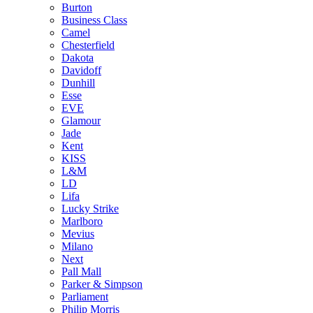
Burton
Business Class
Camel
Chesterfield
Dakota
Davidoff
Dunhill
Esse
EVE
Glamour
Jade
Kent
KISS
L&M
LD
Lifa
Lucky Strike
Marlboro
Mevius
Milano
Next
Pall Mall
Parker & Simpson
Parliament
Philip Morris