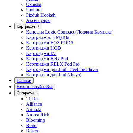
Oshisha
Pandora
Pizduk Hookah
Аксессуары
Картриджи
+
Капсулы Logic Compact (Лоджик Компакт)
Картридж для MyBlu
Картриджи EOS PODS
Картриджи HQD
Картриджи IZI
Картриджи Relx Pod
Картриджи RELX Pod Pro
Картриджи для Juul - Feel the Flavor
Картриджи для Juul (Джул)
Напитки
Нюхательный табак
Сигареты
+
21 Век
Alliance
Armada
Aroma Rich
Blooming
Bond
Boston