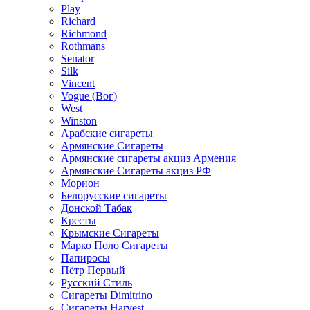
Play
Richard
Richmond
Rothmans
Senator
Silk
Vincent
Vogue (Вог)
West
Winston
Арабские сигареты
Армянские Сигареты
Армянские сигареты акциз Армения
Армянские Сигареты акциз РФ
Морион
Белорусские сигареты
Донской Табак
Кресты
Крымские Сигареты
Марко Поло Сигареты
Папиросы
Пётр Первый
Русский Стиль
Сигареты Dimitrino
Сигареты Harvest