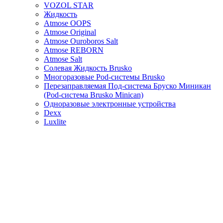
VOZOL STAR
Жидкость
Atmose OOPS
Atmose Original
Atmose Ouroboros Salt
Atmose REBORN
Atmose Salt
Солевая Жидкость Brusko
Многоразовые Pod-системы Brusko
Перезаправляемая Под-система Бруско Миникан
(Pod-система Brusko Minican)
Одноразовые электронные устройства
Dexx
Luxlite