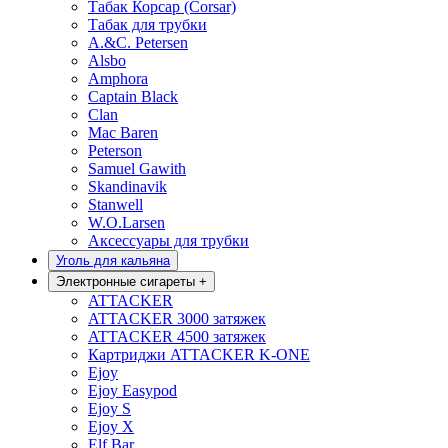
Табак Корсар (Corsar)
Табак для трубки
A.&C. Petersen
Alsbo
Amphora
Captain Black
Clan
Mac Baren
Peterson
Samuel Gawith
Skandinavik
Stanwell
W.O.Larsen
Аксессуары для трубки
Уголь для кальяна
Электронные сигареты
+
ATTACKER
ATTACKER 3000 затяжек
ATTACKER 4500 затяжек
Картриджи ATTACKER K-ONE
Ejoy
Ejoy Easypod
Ejoy S
Ejoy X
Elf Bar