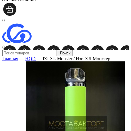
0
0
Поиск
Главная
—
HQD
—
IZI XL Monster / Изи ХЛ Монстер