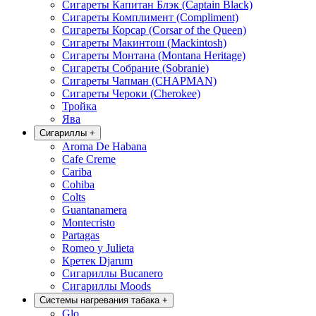
Сигареты Капитан Блэк (Captain Black)
Сигареты Комплимент (Compliment)
Сигареты Корсар (Corsar of the Queen)
Сигареты Макинтош (Mackintosh)
Сигареты Монтана (Montana Heritage)
Сигареты Собрание (Sobranie)
Сигареты Чапман (CHAPMAN)
Сигареты Чероки (Cherokee)
Тройка
Ява
Сигариллы
+
Aroma De Habana
Cafe Creme
Cariba
Cohiba
Colts
Guantanamera
Montecristo
Partagas
Romeo y Julieta
Кретек Djarum
Сигариллы Bucanero
Сигариллы Moods
Системы нагревания табака
+
Glo