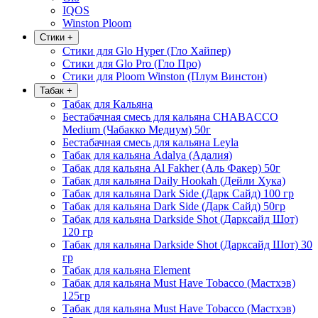
IQOS
Winston Ploom
Стики
+
Стики для Glo Hyper (Гло Хайпер)
Стики для Glo Pro (Гло Про)
Стики для Ploom Winston (Плум Винстон)
Табак
+
Табак для Кальяна
Бестабачная смесь для кальяна CHABACCO
Medium (Чабакко Медиум) 50г
Бестабачная смесь для кальяна Leyla
Табак для кальяна Adalya (Адалия)
Табак для кальяна Al Fakher (Аль Факер) 50г
Табак для кальяна Daily Hookah (Дейли Хука)
Табак для кальяна Dark Side (Дарк Сайд) 100 гр
Табак для кальяна Dark Side (Дарк Сайд) 50гр
Табак для кальяна Darkside Shot (Дарксайд Шот)
120 гр
Табак для кальяна Darkside Shot (Дарксайд Шот) 30
гр
Табак для кальяна Element
Табак для кальяна Must Have Tobacco (Мастхэв)
125гр
Табак для кальяна Must Have Tobacco (Мастхэв)