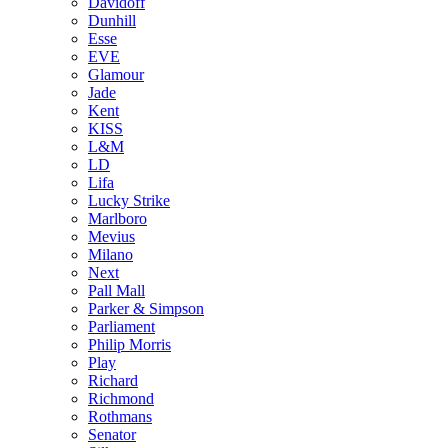
Davidoff
Dunhill
Esse
EVE
Glamour
Jade
Kent
KISS
L&M
LD
Lifa
Lucky Strike
Marlboro
Mevius
Milano
Next
Pall Mall
Parker & Simpson
Parliament
Philip Morris
Play
Richard
Richmond
Rothmans
Senator