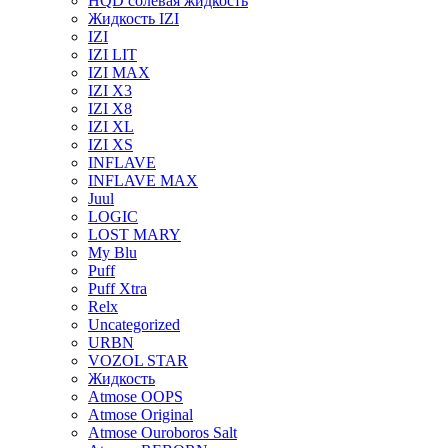
HQD солевая жидкость
Жидкость IZI
IZI
IZI LIT
IZI MAX
IZI X3
IZI X8
IZI XL
IZI XS
INFLAVE
INFLAVE MAX
Juul
LOGIC
LOST MARY
My Blu
Puff
Puff Xtra
Relx
Uncategorized
URBN
VOZOL STAR
Жидкость
Atmose OOPS
Atmose Original
Atmose Ouroboros Salt