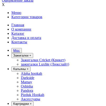
Оформление заказа
X
Меню
Категории товаров
Главная
О компании
Каталог
Доставка и оплата
Контакты
Misc
Зажигалки
+
Зажигалки Cricket (Крикет)
зажигалки Luxlite (Люкслайт)
Кальяны
+
Alpha hookah
Darkside
Mamay
Oshisha
Pandora
Pizduk Hookah
Аксессуары
Картриджи
+