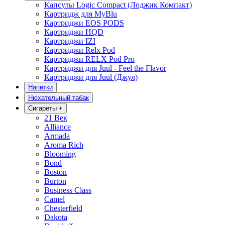
Капсулы Logic Compact (Лоджик Компакт)
Картридж для MyBlu
Картриджи EOS PODS
Картриджи HQD
Картриджи IZI
Картриджи Relx Pod
Картриджи RELX Pod Pro
Картриджи для Juul - Feel the Flavor
Картриджи для Juul (Джул)
Напитки
Нюхательный табак
Сигареты
+
21 Век
Alliance
Armada
Aroma Rich
Blooming
Bond
Boston
Burton
Business Class
Camel
Chesterfield
Dakota