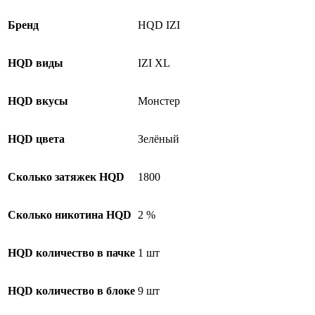
Бренд
HQD IZI
HQD виды
IZI XL
HQD вкусы
Монстер
HQD цвета
Зелёный
Сколько затяжек HQD
1800
Сколько никотина HQD
2 %
HQD количество в пачке
1 шт
HQD количество в блоке
9 шт