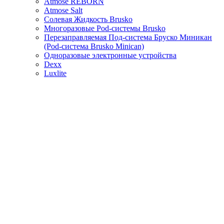
Atmose REBORN
Atmose Salt
Солевая Жидкость Brusko
Многоразовые Pod-системы Brusko
Перезаправляемая Под-система Бруско Миникан
(Pod-система Brusko Minican)
Одноразовые электронные устройства
Dexx
Luxlite