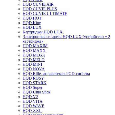
HQD CUVIE AIR
HQD CUVIE PLUS
HQD CUVIE ULTIMATE
HQD HOT
HQD King
HQD LUX
Картриджи HQD LUX
Электронная сигарета HQD LUX (устройство + 2
картриджа)
HQD MAXIM
HQD MAXX
HQD MEGA
HQD MELO
HQD MINI
HQD NOVA
HQD Rifle заправляемая POD-система
HQD ROSY
HQD STARK
HQD Super
HQD Ultra Stick
HQD V2
HQD VITA
HQD WAVE
HQD XXL