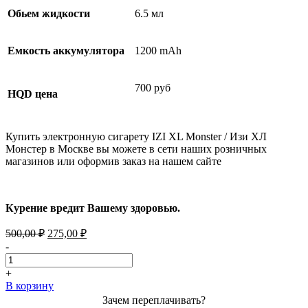
Обьем жидкости
6.5 мл
Емкость аккумулятора
1200 mAh
700 руб
HQD цена
Купить электронную сигарету IZI XL Monster / Изи ХЛ
Монстер в Москве вы можете в сети наших розничных
магазинов или оформив заказ на нашем сайте
Курение вредит Вашему здоровью.
Первоначальная
Текущая
500,00
₽
275,00
₽
цена
цена:
-
составляла
275,00 ₽.
500,00 ₽.
+
В корзину
Зачем переплачивать?