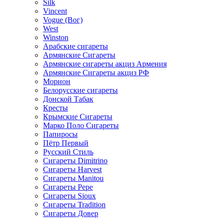
Silk
Vincent
Vogue (Вог)
West
Winston
Арабские сигареты
Армянские Сигареты
Армянские сигареты акциз Армения
Армянские Сигареты акциз РФ
Морион
Белорусские сигареты
Донской Табак
Кресты
Крымские Сигареты
Марко Поло Сигареты
Папиросы
Пётр Первый
Русский Стиль
Сигареты Dimitrino
Сигареты Harvest
Сигареты Manitou
Сигареты Pepe
Сигареты Sioux
Сигареты Tradition
Сигареты Довер