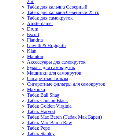
25г
Табак для кальяна Северный
Табак для кальяна Северный 25 гр
Табак для самокруток
Amsterdamer
Drum
Escort
Flandria
Gawith & Hoggarth
Klan
Manitou
Аксессуары для самокруток
Бумага для самокруток
Машинки для самокруток
Сигаретные гильзы
Сигаретные фильтры для самокруток
Махорка
Табак Bali Shag
Табак Captain Black
Табак Golden Virginia
Табак Harvest
Табак Mac Baren (Табак Мак Барен)
Табак Mac Baren Raw
Табак Pepe
Табак Stanley