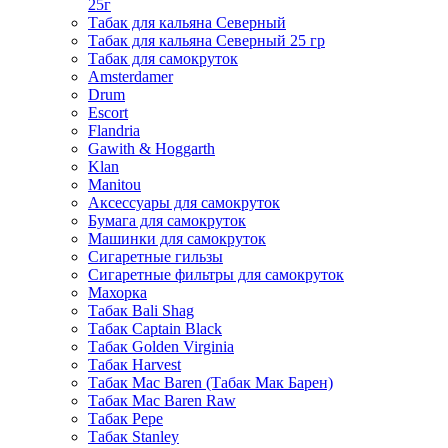
25г
Табак для кальяна Северный
Табак для кальяна Северный 25 гр
Табак для самокруток
Amsterdamer
Drum
Escort
Flandria
Gawith & Hoggarth
Klan
Manitou
Аксессуары для самокруток
Бумага для самокруток
Машинки для самокруток
Сигаретные гильзы
Сигаретные фильтры для самокруток
Махорка
Табак Bali Shag
Табак Captain Black
Табак Golden Virginia
Табак Harvest
Табак Mac Baren (Табак Мак Барен)
Табак Mac Baren Raw
Табак Pepe
Табак Stanley