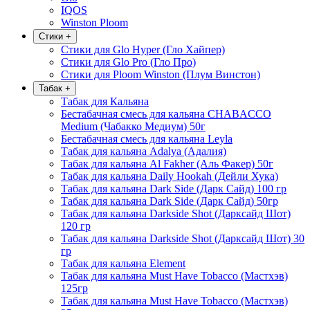
IQOS
Winston Ploom
Стики
+
Стики для Glo Hyper (Гло Хайпер)
Стики для Glo Pro (Гло Про)
Стики для Ploom Winston (Плум Винстон)
Табак
+
Табак для Кальяна
Бестабачная смесь для кальяна CHABACCO
Medium (Чабакко Медиум) 50г
Бестабачная смесь для кальяна Leyla
Табак для кальяна Adalya (Адалия)
Табак для кальяна Al Fakher (Аль Факер) 50г
Табак для кальяна Daily Hookah (Дейли Хука)
Табак для кальяна Dark Side (Дарк Сайд) 100 гр
Табак для кальяна Dark Side (Дарк Сайд) 50гр
Табак для кальяна Darkside Shot (Дарксайд Шот)
120 гр
Табак для кальяна Darkside Shot (Дарксайд Шот) 30
гр
Табак для кальяна Element
Табак для кальяна Must Have Tobacco (Мастхэв)
125гр
Табак для кальяна Must Have Tobacco (Мастхэв)