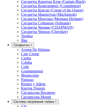
Сигареты Капитан Блэк (Captain Black)
Сигареты Комплимент (Compliment)
Сигареты Корсар (Corsar of the Queen)
Сигареты Макинтош (Mackintosh)
Сигареты Монтана (Montana Heritage)
Сигареты Собрание (Sobranie)
Сигареты Чапман (CHAPMAN)
Сигареты Чероки (Cherokee)
Тройка
Ява
Сигариллы
+
Aroma De Habana
Cafe Creme
Cariba
Cohiba
Colts
Guantanamera
Montecristo
Partagas
Romeo y Julieta
Кретек Djarum
Сигариллы Bucanero
Сигариллы Moods
Системы нагревания табака
+
Glo