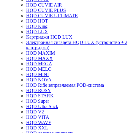
HQD CUVIE AIR
HQD CUVIE PLUS
HQD CUVIE ULTIMATE
HQD HOT
HQD King
HQD LUX
Картриджи HQD LUX
Электронная сигарета HQD LUX (устройство + 2
картриджа)
HQD MAXIM
HQD MAXX
HQD MEGA
HQD MELO
HQD MINI
HQD NOVA
HQD Rifle заправляемая POD-система
HQD ROSY
HQD STARK
HQD Super
HQD Ultra Stick
HQD V2
HQD VITA
HQD WAVE
HQD XXL