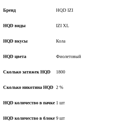
Бренд
HQD IZI
HQD виды
IZI XL
HQD вкусы
Кола
HQD цвета
Фиолетовый
Сколько затяжек HQD
1800
Сколько никотина HQD
2 %
HQD количество в пачке
1 шт
HQD количество в блоке
9 шт