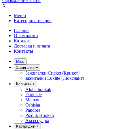
Оформление заказа
X
Меню
Категории товаров
Главная
О компании
Каталог
Доставка и оплата
Контакты
Misc
Зажигалки
+
Зажигалки Cricket (Крикет)
зажигалки Luxlite (Люкслайт)
Кальяны
+
Alpha hookah
Darkside
Mamay
Oshisha
Pandora
Pizduk Hookah
Аксессуары
Картриджи
+