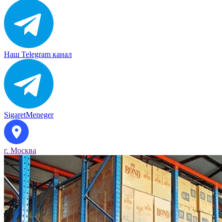
Наш Telegram канал
SigaretMeneger
г. Москва