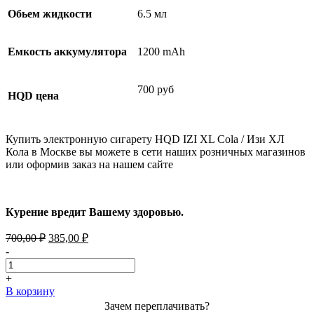
Обьем жидкости
6.5 мл
Емкость аккумулятора
1200 mAh
700 руб
HQD цена
Купить электронную сигарету HQD IZI XL Cola / Изи ХЛ
Кола в Москве вы можете в сети наших розничных магазинов
или оформив заказ на нашем сайте
Курение вредит Вашему здоровью.
Первоначальная
Текущая
700,00
₽
385,00
₽
цена
цена:
-
составляла
385,00 ₽.
700,00 ₽.
+
В корзину
Зачем переплачивать?