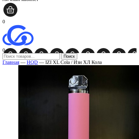
0
0
Поиск
Главная
—
HQD
—
IZI XL Cola / Изи ХЛ Кола