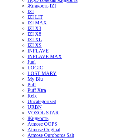
HQD солевая жидкость
Жидкость IZI
IZI
IZI LIT
IZI MAX
IZI X3
IZI X8
IZI XL
IZI XS
INFLAVE
INFLAVE MAX
Juul
LOGIC
LOST MARY
My Blu
Puff
Puff Xtra
Relx
Uncategorized
URBN
VOZOL STAR
Жидкость
Atmose OOPS
Atmose Original
Atmose Ouroboros Salt