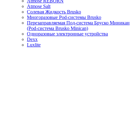
Atmose REBORN
Atmose Salt
Солевая Жидкость Brusko
Многоразовые Pod-системы Brusko
Перезаправляемая Под-система Бруско Миникан
(Pod-система Brusko Minican)
Одноразовые электронные устройства
Dexx
Luxlite