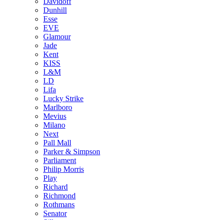
Davidoff
Dunhill
Esse
EVE
Glamour
Jade
Kent
KISS
L&M
LD
Lifa
Lucky Strike
Marlboro
Mevius
Milano
Next
Pall Mall
Parker & Simpson
Parliament
Philip Morris
Play
Richard
Richmond
Rothmans
Senator