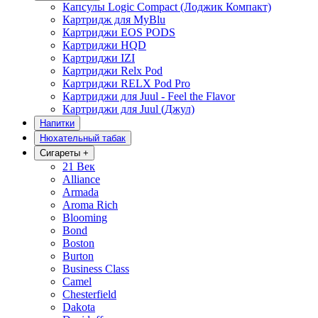
Капсулы Logic Compact (Лоджик Компакт)
Картридж для MyBlu
Картриджи EOS PODS
Картриджи HQD
Картриджи IZI
Картриджи Relx Pod
Картриджи RELX Pod Pro
Картриджи для Juul - Feel the Flavor
Картриджи для Juul (Джул)
Напитки
Нюхательный табак
Сигареты
+
21 Век
Alliance
Armada
Aroma Rich
Blooming
Bond
Boston
Burton
Business Class
Camel
Chesterfield
Dakota