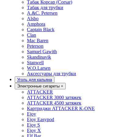
Табак Корсар (Corsar)
Табак для трубки
A.&C. Petersen
Alsbo
Amphora
Captain Black
Clan
Mac Baren
Peterson
Samuel Gawith
Skandinavik
Stanwell
W.O.Larsen
Аксессуары для трубки
Уголь для кальяна
Электронные сигареты
+
ATTACKER
ATTACKER 3000 затяжек
ATTACKER 4500 затяжек
Картриджи ATTACKER K-ONE
Ejoy
Ejoy Easypod
Ejoy S
Ejoy X
Elf Bar