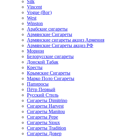
Silk
Vincent
Vogue (Вог)
West
Winston
Арабские сигареты
Армянские Сигареты
Армянские сигареты акциз Армения
Армянские Сигареты акциз РФ
Морион
Белорусские сигареты
Донской Табак
Кресты
Крымские Сигареты
Марко Поло Сигареты
Папиросы
Пётр Первый
Русский Стиль
Сигареты Dimitrino
Сигареты Harvest
Сигареты Manitou
Сигареты Pepe
Сигареты Sioux
Сигареты Tradition
Сигареты Довер