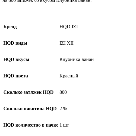
на 800 затяжек со вкусом Клубника Банан.
Бренд
HQD IZI
HQD виды
IZI XII
HQD вкусы
Клубника Банан
HQD цвета
Красный
Сколько затяжек HQD
800
Сколько никотина HQD
2 %
HQD количество в пачке
1 шт