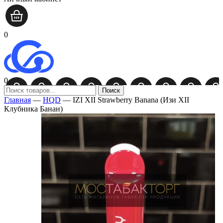
0
0
Поиск
Главная
—
HQD
—
IZI XII Strawberry Banana (Изи XII
Клубника Банан)