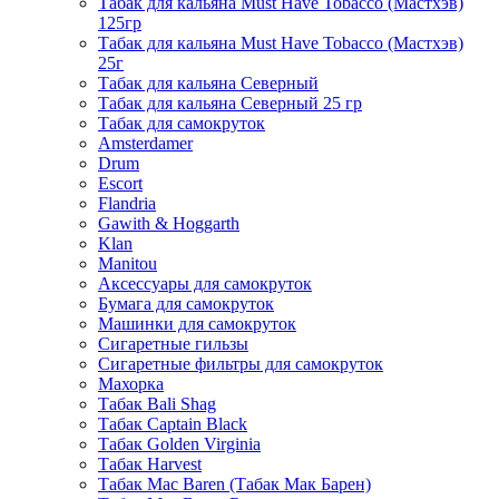
Табак для кальяна Must Have Tobacco (Мастхэв)
125гр
Табак для кальяна Must Have Tobacco (Мастхэв)
25г
Табак для кальяна Северный
Табак для кальяна Северный 25 гр
Табак для самокруток
Amsterdamer
Drum
Escort
Flandria
Gawith & Hoggarth
Klan
Manitou
Аксессуары для самокруток
Бумага для самокруток
Машинки для самокруток
Сигаретные гильзы
Сигаретные фильтры для самокруток
Махорка
Табак Bali Shag
Табак Captain Black
Табак Golden Virginia
Табак Harvest
Табак Mac Baren (Табак Мак Барен)