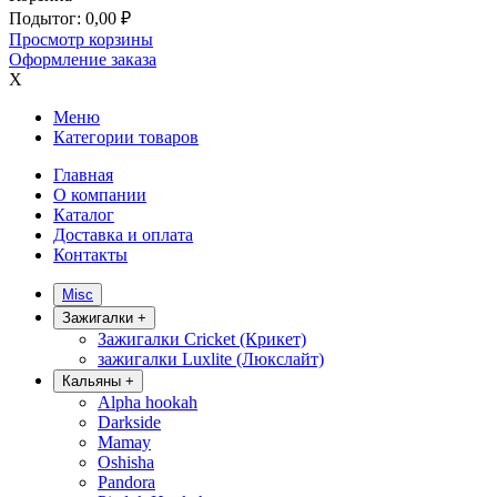
Подытог:
0,00
₽
Просмотр корзины
Оформление заказа
X
Меню
Категории товаров
Главная
О компании
Каталог
Доставка и оплата
Контакты
Misc
Зажигалки
+
Зажигалки Cricket (Крикет)
зажигалки Luxlite (Люкслайт)
Кальяны
+
Alpha hookah
Darkside
Mamay
Oshisha
Pandora