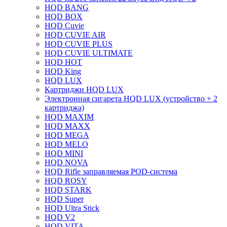
HQD BANG
HQD BOX
HQD Cuvie
HQD CUVIE AIR
HQD CUVIE PLUS
HQD CUVIE ULTIMATE
HQD HOT
HQD King
HQD LUX
Картриджи HQD LUX
Электронная сигарета HQD LUX (устройство + 2
картриджа)
HQD MAXIM
HQD MAXX
HQD MEGA
HQD MELO
HQD MINI
HQD NOVA
HQD Rifle заправляемая POD-система
HQD ROSY
HQD STARK
HQD Super
HQD Ultra Stick
HQD V2
HQD VITA