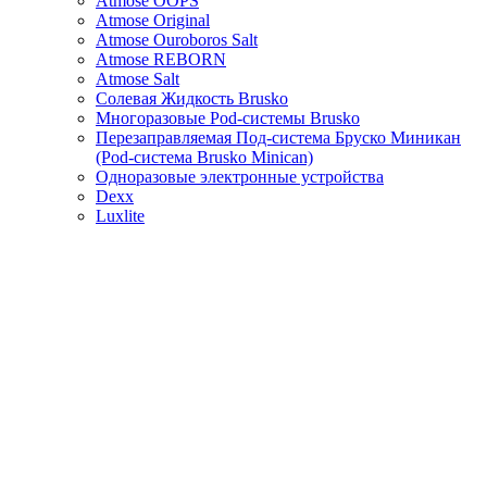
Atmose OOPS
Atmose Original
Atmose Ouroboros Salt
Atmose REBORN
Atmose Salt
Солевая Жидкость Brusko
Многоразовые Pod-системы Brusko
Перезаправляемая Под-система Бруско Миникан
(Pod-система Brusko Minican)
Одноразовые электронные устройства
Dexx
Luxlite