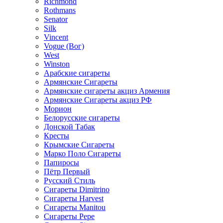
Richmond
Rothmans
Senator
Silk
Vincent
Vogue (Вог)
West
Winston
Арабские сигареты
Армянские Сигареты
Армянские сигареты акциз Армения
Армянские Сигареты акциз РФ
Морион
Белорусские сигареты
Донской Табак
Кресты
Крымские Сигареты
Марко Поло Сигареты
Папиросы
Пётр Первый
Русский Стиль
Сигареты Dimitrino
Сигареты Harvest
Сигареты Manitou
Сигареты Pepe