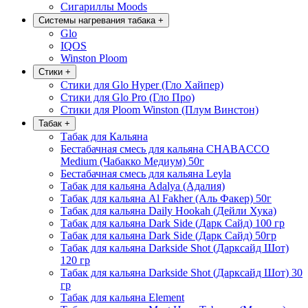
Сигариллы Moods
Системы нагревания табака
+
Glo
IQOS
Winston Ploom
Стики
+
Стики для Glo Hyper (Гло Хайпер)
Стики для Glo Pro (Гло Про)
Стики для Ploom Winston (Плум Винстон)
Табак
+
Табак для Кальяна
Бестабачная смесь для кальяна CHABACCO
Medium (Чабакко Медиум) 50г
Бестабачная смесь для кальяна Leyla
Табак для кальяна Adalya (Адалия)
Табак для кальяна Al Fakher (Аль Факер) 50г
Табак для кальяна Daily Hookah (Дейли Хука)
Табак для кальяна Dark Side (Дарк Сайд) 100 гр
Табак для кальяна Dark Side (Дарк Сайд) 50гр
Табак для кальяна Darkside Shot (Дарксайд Шот)
120 гр
Табак для кальяна Darkside Shot (Дарксайд Шот) 30
гр
Табак для кальяна Element