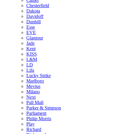
Camel
Chesterfield
Dakota
Davidoff
Dunhill
Esse
EVE
Glamour
Jade
Kent
KISS
L&M
LD
Lifa
Lucky Strike
Marlboro
Mevius
Milano
Next
Pall Mall
Parker & Simpson
Parliament
Philip Morris
Play
Richard