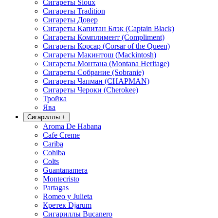
Сигареты Sioux
Сигареты Tradition
Сигареты Довер
Сигареты Капитан Блэк (Captain Black)
Сигареты Комплимент (Compliment)
Сигареты Корсар (Corsar of the Queen)
Сигареты Макинтош (Mackintosh)
Сигареты Монтана (Montana Heritage)
Сигареты Собрание (Sobranie)
Сигареты Чапман (CHAPMAN)
Сигареты Чероки (Cherokee)
Тройка
Ява
Сигариллы
+
Aroma De Habana
Cafe Creme
Cariba
Cohiba
Colts
Guantanamera
Montecristo
Partagas
Romeo y Julieta
Кретек Djarum
Сигариллы Bucanero