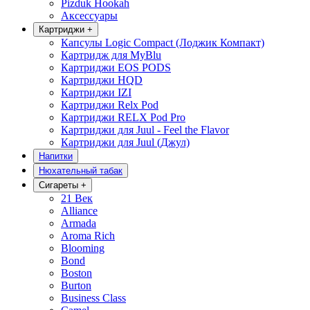
Pizduk Hookah
Аксессуары
Картриджи
+
Капсулы Logic Compact (Лоджик Компакт)
Картридж для MyBlu
Картриджи EOS PODS
Картриджи HQD
Картриджи IZI
Картриджи Relx Pod
Картриджи RELX Pod Pro
Картриджи для Juul - Feel the Flavor
Картриджи для Juul (Джул)
Напитки
Нюхательный табак
Сигареты
+
21 Век
Alliance
Armada
Aroma Rich
Blooming
Bond
Boston
Burton
Business Class