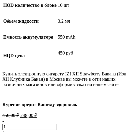
HQD количество в блоке
10 шт
Обьем жидкости
3,2 мл
Емкость аккумулятора
550 mAh
450 руб
HQD цена
Купить электронную сигарету IZI XII Strawberry Banana (Изи
XII Клубника Банан) в Москве вы можете в сети наших
розничных магазинов или оформив заказ на нашем сайте
Курение вредит Вашему здоровью.
Первоначальная
Текущая
450,00
₽
248,00
₽
цена
цена:
-
составляла
248,00 ₽.
450,00 ₽.