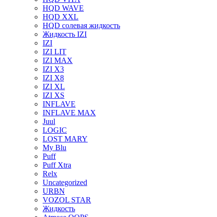
HQD WAVE
HQD XXL
HQD солевая жидкость
Жидкость IZI
IZI
IZI LIT
IZI MAX
IZI X3
IZI X8
IZI XL
IZI XS
INFLAVE
INFLAVE MAX
Juul
LOGIC
LOST MARY
My Blu
Puff
Puff Xtra
Relx
Uncategorized
URBN
VOZOL STAR
Жидкость