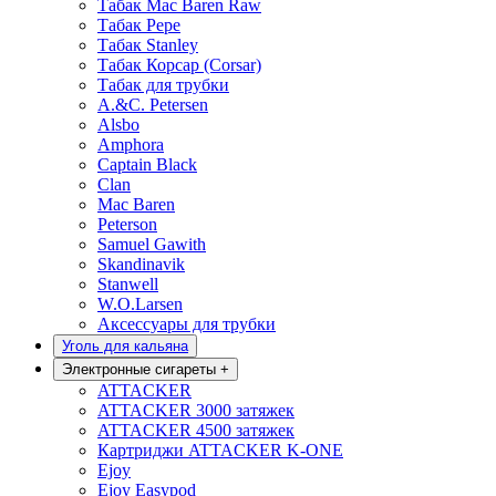
Табак Mac Baren Raw
Табак Pepe
Табак Stanley
Табак Корсар (Corsar)
Табак для трубки
A.&C. Petersen
Alsbo
Amphora
Captain Black
Clan
Mac Baren
Peterson
Samuel Gawith
Skandinavik
Stanwell
W.O.Larsen
Аксессуары для трубки
Уголь для кальяна
Электронные сигареты
+
ATTACKER
ATTACKER 3000 затяжек
ATTACKER 4500 затяжек
Картриджи ATTACKER K-ONE
Ejoy
Ejoy Easypod