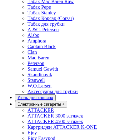
Табак Mac Baren Raw
Табак Pepe
Табак Stanley
Табак Корсар (Corsar)
Табак для трубки
A.&C. Petersen
Alsbo
Amphora
Captain Black
Clan
Mac Baren
Peterson
Samuel Gawith
Skandinavik
Stanwell
W.O.Larsen
Аксессуары для трубки
Уголь для кальяна
Электронные сигареты
+
ATTACKER
ATTACKER 3000 затяжек
ATTACKER 4500 затяжек
Картриджи ATTACKER K-ONE
Ejoy
Ejoy Easypod