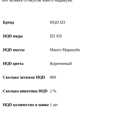
800 затяжек со вкусом Манго Маракуйя.
Бренд
HQD IZI
HQD виды
IZI XII
HQD вкусы
Манго Маракуйя
HQD цвета
Коричневый
Сколько затяжек HQD
800
Сколько никотина HQD
2 %
HQD количество в пачке
1 шт