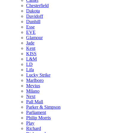
Camel
Chesterfield
Dakota
Davidoff
Dunhill
Esse
EVE
Glamour
Jade
Kent
KISS
L&M
LD
Lifa
Lucky Strike
Marlboro
Mevius
Milano
Next
Pall Mall
Parker & Simpson
Parliament
Philip Morris
Play
Richard