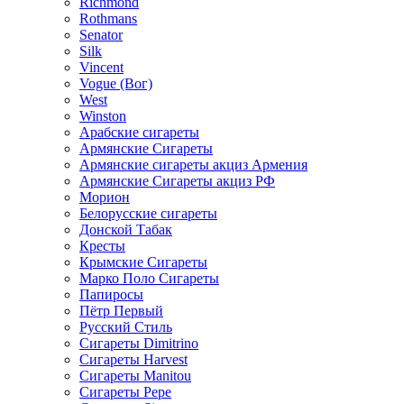
Richmond
Rothmans
Senator
Silk
Vincent
Vogue (Вог)
West
Winston
Арабские сигареты
Армянские Сигареты
Армянские сигареты акциз Армения
Армянские Сигареты акциз РФ
Морион
Белорусские сигареты
Донской Табак
Кресты
Крымские Сигареты
Марко Поло Сигареты
Папиросы
Пётр Первый
Русский Стиль
Сигареты Dimitrino
Сигареты Harvest
Сигареты Manitou
Сигареты Pepe