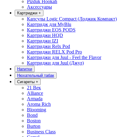
Pizduk Hookah
Аксессуары
Картриджи
+
Капсулы Logic Compact (Лоджик Компакт)
Картридж для MyBlu
Картриджи EOS PODS
Картриджи HQD
Картриджи IZI
Картриджи Relx Pod
Картриджи RELX Pod Pro
Картриджи для Juul - Feel the Flavor
Картриджи для Juul (Джул)
Напитки
Нюхательный табак
Сигареты
+
21 Век
Alliance
Armada
Aroma Rich
Blooming
Bond
Boston
Burton
Business Class