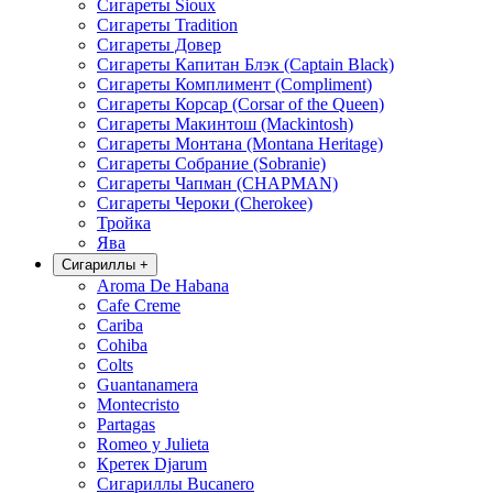
Сигареты Sioux
Сигареты Tradition
Сигареты Довер
Сигареты Капитан Блэк (Captain Black)
Сигареты Комплимент (Compliment)
Сигареты Корсар (Corsar of the Queen)
Сигареты Макинтош (Mackintosh)
Сигареты Монтана (Montana Heritage)
Сигареты Собрание (Sobranie)
Сигареты Чапман (CHAPMAN)
Сигареты Чероки (Cherokee)
Тройка
Ява
Сигариллы
+
Aroma De Habana
Cafe Creme
Cariba
Cohiba
Colts
Guantanamera
Montecristo
Partagas
Romeo y Julieta
Кретек Djarum
Сигариллы Bucanero