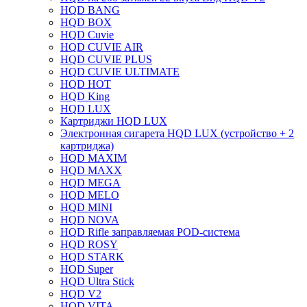
HQD BANG
HQD BOX
HQD Cuvie
HQD CUVIE AIR
HQD CUVIE PLUS
HQD CUVIE ULTIMATE
HQD HOT
HQD King
HQD LUX
Картриджи HQD LUX
Электронная сигарета HQD LUX (устройство + 2
картриджа)
HQD MAXIM
HQD MAXX
HQD MEGA
HQD MELO
HQD MINI
HQD NOVA
HQD Rifle заправляемая POD-система
HQD ROSY
HQD STARK
HQD Super
HQD Ultra Stick
HQD V2
HQD VITA