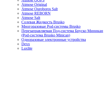
Atmose OOPS
Atmose Original
Atmose Ouroboros Salt
Atmose REBORN
Atmose Salt
Солевая Жидкость Brusko
Многоразовые Pod-системы Brusko
Перезаправляемая Под-система Бруско Миникан
(Pod-система Brusko Minican)
Одноразовые электронные устройства
Dexx
Luxlite