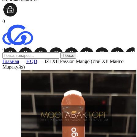
0
0
Поиск
Главная
—
HQD
—
IZI XII Passion Mango (Изи XII Манго
Маракуйя)