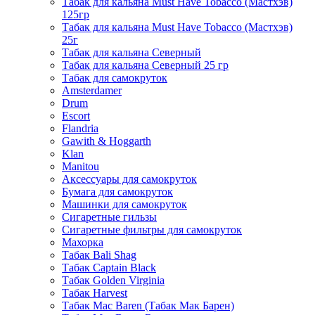
Табак для кальяна Must Have Tobacco (Мастхэв)
125гр
Табак для кальяна Must Have Tobacco (Мастхэв)
25г
Табак для кальяна Северный
Табак для кальяна Северный 25 гр
Табак для самокруток
Amsterdamer
Drum
Escort
Flandria
Gawith & Hoggarth
Klan
Manitou
Аксессуары для самокруток
Бумага для самокруток
Машинки для самокруток
Сигаретные гильзы
Сигаретные фильтры для самокруток
Махорка
Табак Bali Shag
Табак Captain Black
Табак Golden Virginia
Табак Harvest
Табак Mac Baren (Табак Мак Барен)