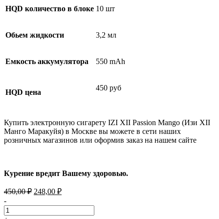
HQD количество в блоке
10 шт
Обьем жидкости
3,2 мл
Емкость аккумулятора
550 mAh
450 руб
HQD цена
Купить электронную сигарету IZI XII Passion Mango (Изи XII
Манго Маракуйя) в Москве вы можете в сети наших
розничных магазинов или оформив заказ на нашем сайте
Курение вредит Вашему здоровью.
Первоначальная
Текущая
450,00
₽
248,00
₽
цена
цена:
-
составляла
248,00 ₽.
450,00 ₽.