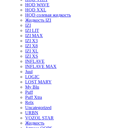
HQD WAVE
HQD XXL
HQD солевая жидкость
Жидкость IZI
IZI
IZI LIT
IZI MAX
IZI X3
IZI X8
IZI XL
IZI XS
INFLAVE
INFLAVE MAX
Juul
LOGIC
LOST MARY
My Blu
Puff
Puff Xtra
Relx
Uncategorized
URBN
VOZOL STAR
Жидкость