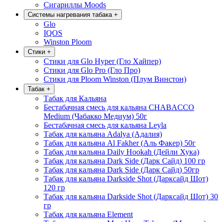
Сигариллы Moods
Системы нагревания табака
+
Glo
IQOS
Winston Ploom
Стики
+
Стики для Glo Hyper (Гло Хайпер)
Стики для Glo Pro (Гло Про)
Стики для Ploom Winston (Плум Винстон)
Табак
+
Табак для Кальяна
Бестабачная смесь для кальяна CHABACCO
Medium (Чабакко Медиум) 50г
Бестабачная смесь для кальяна Leyla
Табак для кальяна Adalya (Адалия)
Табак для кальяна Al Fakher (Аль Факер) 50г
Табак для кальяна Daily Hookah (Дейли Хука)
Табак для кальяна Dark Side (Дарк Сайд) 100 гр
Табак для кальяна Dark Side (Дарк Сайд) 50гр
Табак для кальяна Darkside Shot (Дарксайд Шот)
120 гр
Табак для кальяна Darkside Shot (Дарксайд Шот) 30
гр
Табак для кальяна Element