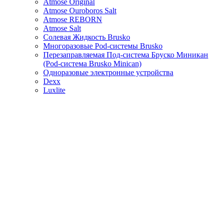
Atmose Original
Atmose Ouroboros Salt
Atmose REBORN
Atmose Salt
Солевая Жидкость Brusko
Многоразовые Pod-системы Brusko
Перезаправляемая Под-система Бруско Миникан
(Pod-система Brusko Minican)
Одноразовые электронные устройства
Dexx
Luxlite