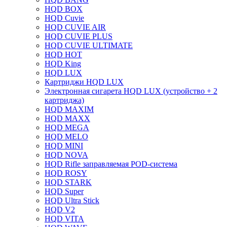
HQD BOX
HQD Cuvie
HQD CUVIE AIR
HQD CUVIE PLUS
HQD CUVIE ULTIMATE
HQD HOT
HQD King
HQD LUX
Картриджи HQD LUX
Электронная сигарета HQD LUX (устройство + 2
картриджа)
HQD MAXIM
HQD MAXX
HQD MEGA
HQD MELO
HQD MINI
HQD NOVA
HQD Rifle заправляемая POD-система
HQD ROSY
HQD STARK
HQD Super
HQD Ultra Stick
HQD V2
HQD VITA