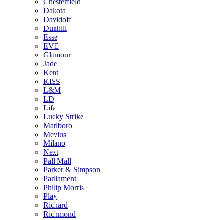
Chesterfield
Dakota
Davidoff
Dunhill
Esse
EVE
Glamour
Jade
Kent
KISS
L&M
LD
Lifa
Lucky Strike
Marlboro
Mevius
Milano
Next
Pall Mall
Parker & Simpson
Parliament
Philip Morris
Play
Richard
Richmond