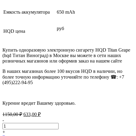
Емкость аккумулятора
650 mAh
руб
HQD цена
Купить одноразовую электронную сигарету HQD Titan Grape
(hqd Титан Виноград) в Москве вы можете в сети наших
розничных магазинов или оформив заказ на нашем сайте
В наших магазинах более 100 вкусов HQD в наличии, но
более точную информацию уточняйте по телефону ☎: +7
(495)222-94-95
Курение вредит Вашему здоровью.
Первоначальная
Текущая
1150,00
₽
633,00
₽
цена
цена:
-
составляла
633,00 ₽.
1150,00 ₽.
+