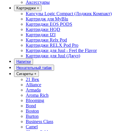
Аксессуары
Картриджи
+
Капсулы Logic Compact (Лоджик Компакт)
Картридж для MyBlu
Картриджи EOS PODS
Картриджи HQD
Картриджи IZI
Картриджи Relx Pod
Картриджи RELX Pod Pro
Картриджи для Juul - Feel the Flavor
Картриджи для Juul (Джул)
Напитки
Нюхательный табак
Сигареты
+
21 Век
Alliance
Armada
Aroma Rich
Blooming
Bond
Boston
Burton
Business Class
Camel