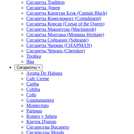
Сигареты Tradition
Сигареты Довер
Сигареты Капитан Блэк (Captain Black)
Сигареты Комплимент (Compliment)
Сигареты Корсар (Corsar of the Queen)
Сигареты Макинтош (Mackintosh)
Сигареты Монтана (Montana Heritage)
Сигареты Собрание (Sobranie)
Сигареты Чапман (CHAPMAN)
Сигареты Чероки (Cherokee)
Тройка
Ява
Сигариллы
+
Aroma De Habana
Cafe Creme
Cariba
Cohiba
Colts
Guantanamera
Montecristo
Partagas
Romeo y Julieta
Кретек Djarum
Сигариллы Bucanero
Сигариллы Moods