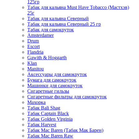
125гр
Табак для кальяна Must Have Tobacco (Мастхэв)
25г
Табак для кальяна Северный
Табак для кальяна Северный 25 гр
Табак для самокруток
Amsterdamer
Drum
Escort
Flandria
Gawith & Hoggarth
Klan
Manitou
Аксессуары для самокруток
Бумага для самокруток
Машинки для самокруток
Сигаретные гильзы
Сигаретные фильтры для самокруток
Махорка
Табак Bali Shag
Табак Captain Black
Табак Golden Virginia
Табак Harvest
Табак Mac Baren (Табак Мак Барен)
Табак Mac Baren Raw