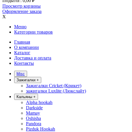
Подытог:
0,00
₽
Просмотр корзины
Оформление заказа
X
Меню
Категории товаров
Главная
О компании
Каталог
Доставка и оплата
Контакты
Misc
Зажигалки
+
Зажигалки Cricket (Крикет)
зажигалки Luxlite (Люкслайт)
Кальяны
+
Alpha hookah
Darkside
Mamay
Oshisha
Pandora
Pizduk Hookah