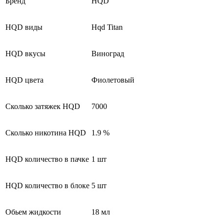
Бренд
HQD
HQD виды
Hqd Titan
HQD вкусы
Виноград
HQD цвета
Фиолетовый
Сколько затяжек HQD
7000
Сколько никотина HQD
1.9 %
HQD количество в пачке
1 шт
HQD количество в блоке
5 шт
Обьем жидкости
18 мл