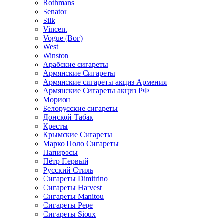
Rothmans
Senator
Silk
Vincent
Vogue (Вог)
West
Winston
Арабские сигареты
Армянские Сигареты
Армянские сигареты акциз Армения
Армянские Сигареты акциз РФ
Морион
Белорусские сигареты
Донской Табак
Кресты
Крымские Сигареты
Марко Поло Сигареты
Папиросы
Пётр Первый
Русский Стиль
Сигареты Dimitrino
Сигареты Harvest
Сигареты Manitou
Сигареты Pepe
Сигареты Sioux