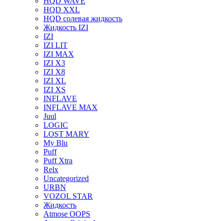
HQD WAVE
HQD XXL
HQD солевая жидкость
Жидкость IZI
IZI
IZI LIT
IZI MAX
IZI X3
IZI X8
IZI XL
IZI XS
INFLAVE
INFLAVE MAX
Juul
LOGIC
LOST MARY
My Blu
Puff
Puff Xtra
Relx
Uncategorized
URBN
VOZOL STAR
Жидкость
Atmose OOPS