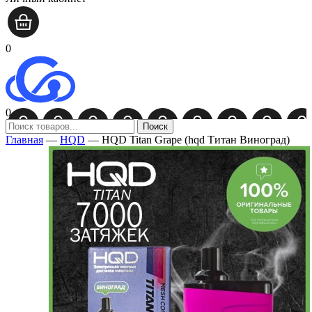
0
0
Поиск
Главная
—
HQD
—
HQD Titan Grape (hqd Титан Виноград)