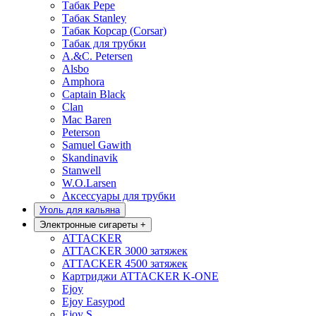
Табак Pepe
Табак Stanley
Табак Корсар (Corsar)
Табак для трубки
A.&C. Petersen
Alsbo
Amphora
Captain Black
Clan
Mac Baren
Peterson
Samuel Gawith
Skandinavik
Stanwell
W.O.Larsen
Аксессуары для трубки
Уголь для кальяна
Электронные сигареты
+
ATTACKER
ATTACKER 3000 затяжек
ATTACKER 4500 затяжек
Картриджи ATTACKER K-ONE
Ejoy
Ejoy Easypod
Ejoy S