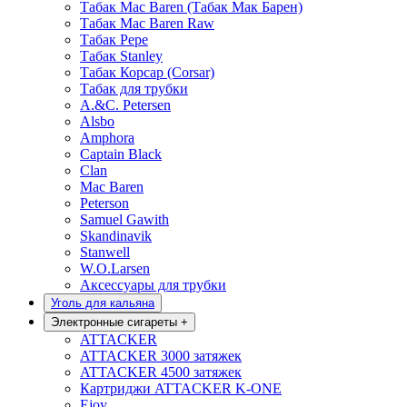
Табак Mac Baren (Табак Мак Барен)
Табак Mac Baren Raw
Табак Pepe
Табак Stanley
Табак Корсар (Corsar)
Табак для трубки
A.&C. Petersen
Alsbo
Amphora
Captain Black
Clan
Mac Baren
Peterson
Samuel Gawith
Skandinavik
Stanwell
W.O.Larsen
Аксессуары для трубки
Уголь для кальяна
Электронные сигареты
+
ATTACKER
ATTACKER 3000 затяжек
ATTACKER 4500 затяжек
Картриджи ATTACKER K-ONE
Ejoy