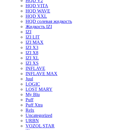
HQD V2
HQD VITA
HQD WAVE
HQD XXL
HQD солевая жидкость
Жидкость IZI
IZI
IZI LIT
IZI MAX
IZI X3
IZI X8
IZI XL
IZI XS
INFLAVE
INFLAVE MAX
Juul
LOGIC
LOST MARY
My Blu
Puff
Puff Xtra
Relx
Uncategorized
URBN
VOZOL STAR