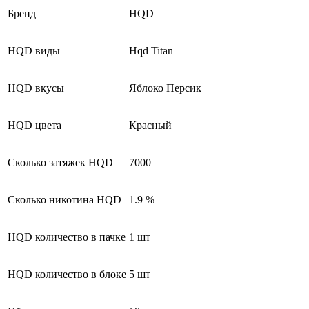
Бренд
HQD
HQD виды
Hqd Titan
HQD вкусы
Яблоко Персик
HQD цвета
Красный
Сколько затяжек HQD
7000
Сколько никотина HQD
1.9 %
HQD количество в пачке
1 шт
HQD количество в блоке
5 шт