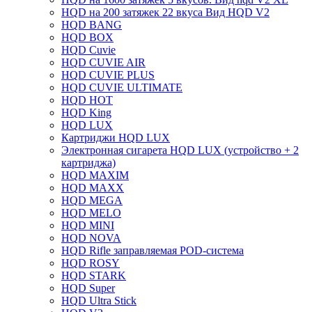
HQD на 200 затяжек 22 вкуса Вид HQD V2
HQD BANG
HQD BOX
HQD Cuvie
HQD CUVIE AIR
HQD CUVIE PLUS
HQD CUVIE ULTIMATE
HQD HOT
HQD King
HQD LUX
Картриджи HQD LUX
Электронная сигарета HQD LUX (устройство + 2
картриджа)
HQD MAXIM
HQD MAXX
HQD MEGA
HQD MELO
HQD MINI
HQD NOVA
HQD Rifle заправляемая POD-система
HQD ROSY
HQD STARK
HQD Super
HQD Ultra Stick