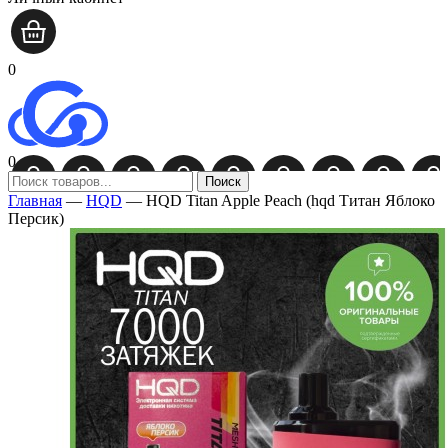
0
0
Поиск
Главная
—
HQD
—
HQD Titan Apple Peach (hqd Титан Яблоко
Персик)