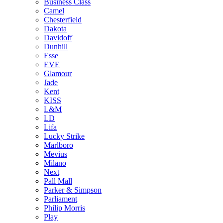
Business Class
Camel
Chesterfield
Dakota
Davidoff
Dunhill
Esse
EVE
Glamour
Jade
Kent
KISS
L&M
LD
Lifa
Lucky Strike
Marlboro
Mevius
Milano
Next
Pall Mall
Parker & Simpson
Parliament
Philip Morris
Play