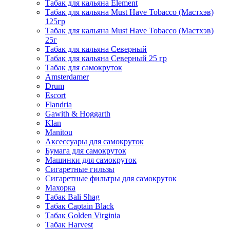
Табак для кальяна Element
Табак для кальяна Must Have Tobacco (Мастхэв)
125гр
Табак для кальяна Must Have Tobacco (Мастхэв)
25г
Табак для кальяна Северный
Табак для кальяна Северный 25 гр
Табак для самокруток
Amsterdamer
Drum
Escort
Flandria
Gawith & Hoggarth
Klan
Manitou
Аксессуары для самокруток
Бумага для самокруток
Машинки для самокруток
Сигаретные гильзы
Сигаретные фильтры для самокруток
Махорка
Табак Bali Shag
Табак Captain Black
Табак Golden Virginia
Табак Harvest