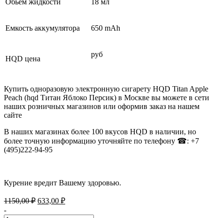
Обьем жидкости
18 мл
Емкость аккумулятора
650 mAh
руб
HQD цена
Купить одноразовую электронную сигарету HQD Titan Apple
Peach (hqd Титан Яблоко Персик) в Москве вы можете в сети
наших розничных магазинов или оформив заказ на нашем
сайте
В наших магазинах более 100 вкусов HQD в наличии, но
более точную информацию уточняйте по телефону ☎: +7
(495)222-94-95
Курение вредит Вашему здоровью.
Первоначальная
Текущая
1150,00
₽
633,00
₽
цена
цена:
-
составляла
633,00 ₽.