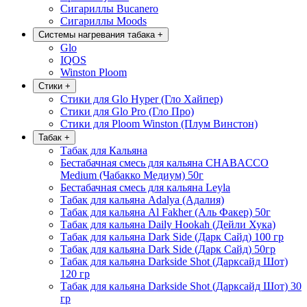
Сигариллы Bucanero
Сигариллы Moods
Системы нагревания табака
+
Glo
IQOS
Winston Ploom
Стики
+
Стики для Glo Hyper (Гло Хайпер)
Стики для Glo Pro (Гло Про)
Стики для Ploom Winston (Плум Винстон)
Табак
+
Табак для Кальяна
Бестабачная смесь для кальяна CHABACCO
Medium (Чабакко Медиум) 50г
Бестабачная смесь для кальяна Leyla
Табак для кальяна Adalya (Адалия)
Табак для кальяна Al Fakher (Аль Факер) 50г
Табак для кальяна Daily Hookah (Дейли Хука)
Табак для кальяна Dark Side (Дарк Сайд) 100 гр
Табак для кальяна Dark Side (Дарк Сайд) 50гр
Табак для кальяна Darkside Shot (Дарксайд Шот)
120 гр
Табак для кальяна Darkside Shot (Дарксайд Шот) 30
гр