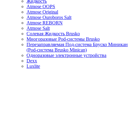
Жидкость
Atmose OOPS
Atmose Original
Atmose Ouroboros Salt
Atmose REBORN
Atmose Salt
Солевая Жидкость Brusko
Многоразовые Pod-системы Brusko
Перезаправляемая Под-система Бруско Миникан
(Pod-система Brusko Minican)
Одноразовые электронные устройства
Dexx
Luxlite