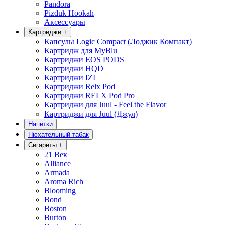
Pandora
Pizduk Hookah
Аксессуары
Картриджи
+
Капсулы Logic Compact (Лоджик Компакт)
Картридж для MyBlu
Картриджи EOS PODS
Картриджи HQD
Картриджи IZI
Картриджи Relx Pod
Картриджи RELX Pod Pro
Картриджи для Juul - Feel the Flavor
Картриджи для Juul (Джул)
Напитки
Нюхательный табак
Сигареты
+
21 Век
Alliance
Armada
Aroma Rich
Blooming
Bond
Boston
Burton