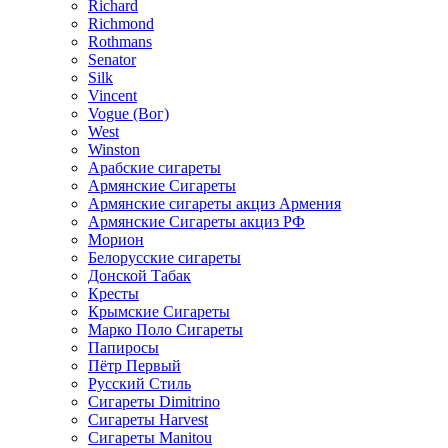
Richard
Richmond
Rothmans
Senator
Silk
Vincent
Vogue (Вог)
West
Winston
Арабские сигареты
Армянские Сигареты
Армянские сигареты акциз Армения
Армянские Сигареты акциз РФ
Морион
Белорусские сигареты
Донской Табак
Кресты
Крымские Сигареты
Марко Поло Сигареты
Папиросы
Пётр Первый
Русский Стиль
Сигареты Dimitrino
Сигареты Harvest
Сигареты Manitou