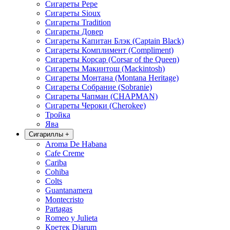
Сигареты Pepe
Сигареты Sioux
Сигареты Tradition
Сигареты Довер
Сигареты Капитан Блэк (Captain Black)
Сигареты Комплимент (Compliment)
Сигареты Корсар (Corsar of the Queen)
Сигареты Макинтош (Mackintosh)
Сигареты Монтана (Montana Heritage)
Сигареты Собрание (Sobranie)
Сигареты Чапман (CHAPMAN)
Сигареты Чероки (Cherokee)
Тройка
Ява
Сигариллы
+
Aroma De Habana
Cafe Creme
Cariba
Cohiba
Colts
Guantanamera
Montecristo
Partagas
Romeo y Julieta
Кретек Djarum