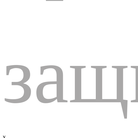
защ
X