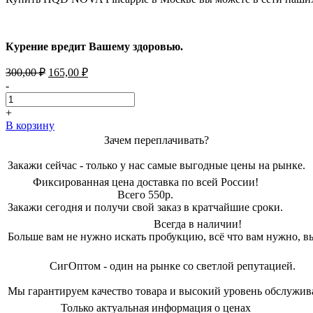
Курение вредит Вашему здоровью.
Первоначальная
Текущая
300,00
₽
165,00
₽
цена
цена:
-
составляла
165,00 ₽.
300,00 ₽.
+
В корзину
Зачем переплачивать?
Закажи сейчас - только у нас самые выгодные цены на рынке.
Фиксированная цена доставка по всей России!
Всего 550р.
Закажи сегодня и получи свой заказ в кратчайшие сроки.
Всегда в наличии!
Больше вам не нужно искать пробукцию, всё что вам нужно, вы
СигОптом - один на рынке со светлой репутацией.
Мы гарантируем качество товара и высокий уровень обслужив
Только актуальная информация о ценах