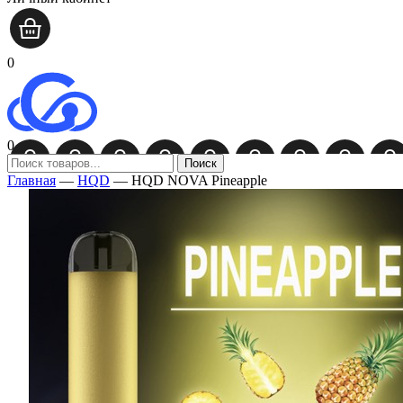
0
0
Поиск
Главная
—
HQD
—
HQD NOVA Pineapple