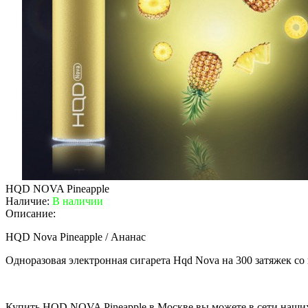
HQD NOVA Pineapple
Наличие:
В наличии
Описание:
HQD Nova Pineapple / Ананас
Одноразовая электронная сигарета Hqd Nova на 300 затяжек со
Купить HQD NOVA Pineapple в Москве вы можете в сети наших