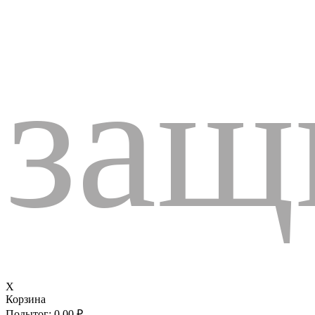
защ
X
Корзина
Подытог:
0,00
₽