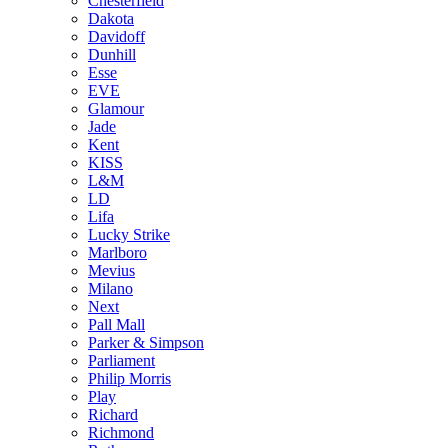
Chesterfield
Dakota
Davidoff
Dunhill
Esse
EVE
Glamour
Jade
Kent
KISS
L&M
LD
Lifa
Lucky Strike
Marlboro
Mevius
Milano
Next
Pall Mall
Parker & Simpson
Parliament
Philip Morris
Play
Richard
Richmond