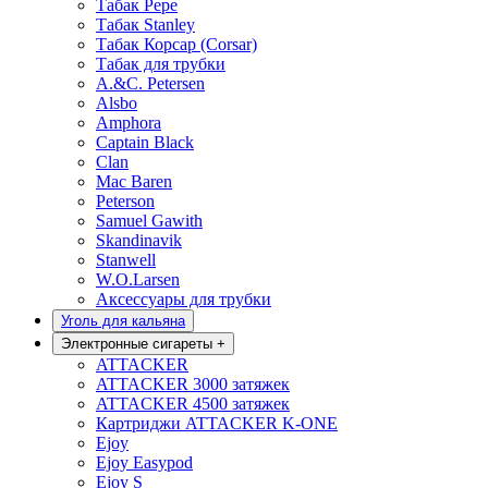
Табак Pepe
Табак Stanley
Табак Корсар (Corsar)
Табак для трубки
A.&C. Petersen
Alsbo
Amphora
Captain Black
Clan
Mac Baren
Peterson
Samuel Gawith
Skandinavik
Stanwell
W.O.Larsen
Аксессуары для трубки
Уголь для кальяна
Электронные сигареты
+
ATTACKER
ATTACKER 3000 затяжек
ATTACKER 4500 затяжек
Картриджи ATTACKER K-ONE
Ejoy
Ejoy Easypod
Ejoy S