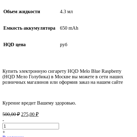
Обьем жидкости
4.3 мл
Емкость аккумулятора
650 mAh
HQD цена
руб
Купить электронную сигарету HQD Melo Blue Raspberry
(HQD Мело Голубика) в Москве вы можете в сети наших
розничных магазинов или оформив заказ на нашем сайте
Курение вредит Вашему здоровью.
Первоначальная
Текущая
500,00
₽
275,00
₽
цена
цена:
-
составляла
275,00 ₽.
500,00 ₽.
+