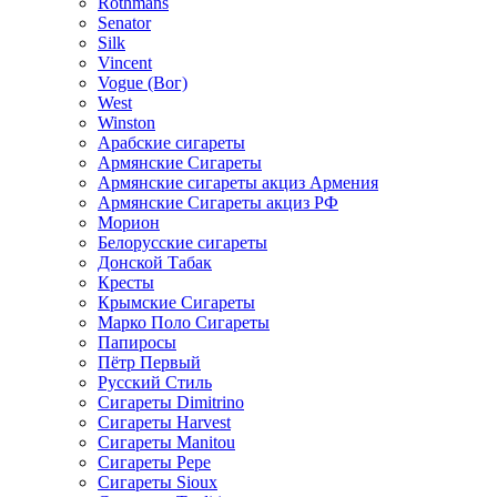
Rothmans
Senator
Silk
Vincent
Vogue (Вог)
West
Winston
Арабские сигареты
Армянские Сигареты
Армянские сигареты акциз Армения
Армянские Сигареты акциз РФ
Морион
Белорусские сигареты
Донской Табак
Кресты
Крымские Сигареты
Марко Поло Сигареты
Папиросы
Пётр Первый
Русский Стиль
Сигареты Dimitrino
Сигареты Harvest
Сигареты Manitou
Сигареты Pepe
Сигареты Sioux