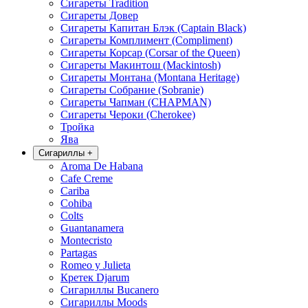
Сигареты Tradition
Сигареты Довер
Сигареты Капитан Блэк (Captain Black)
Сигареты Комплимент (Compliment)
Сигареты Корсар (Corsar of the Queen)
Сигареты Макинтош (Mackintosh)
Сигареты Монтана (Montana Heritage)
Сигареты Собрание (Sobranie)
Сигареты Чапман (CHAPMAN)
Сигареты Чероки (Cherokee)
Тройка
Ява
Сигариллы
+
Aroma De Habana
Cafe Creme
Cariba
Cohiba
Colts
Guantanamera
Montecristo
Partagas
Romeo y Julieta
Кретек Djarum
Сигариллы Bucanero
Сигариллы Moods