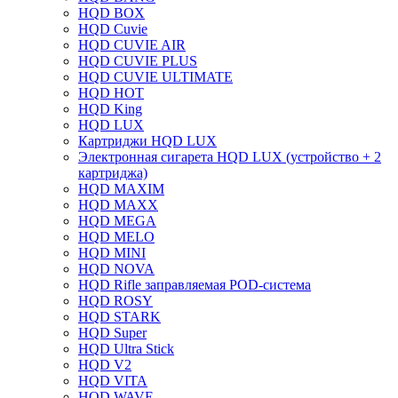
HQD BOX
HQD Cuvie
HQD CUVIE AIR
HQD CUVIE PLUS
HQD CUVIE ULTIMATE
HQD HOT
HQD King
HQD LUX
Картриджи HQD LUX
Электронная сигарета HQD LUX (устройство + 2
картриджа)
HQD MAXIM
HQD MAXX
HQD MEGA
HQD MELO
HQD MINI
HQD NOVA
HQD Rifle заправляемая POD-система
HQD ROSY
HQD STARK
HQD Super
HQD Ultra Stick
HQD V2
HQD VITA
HQD WAVE