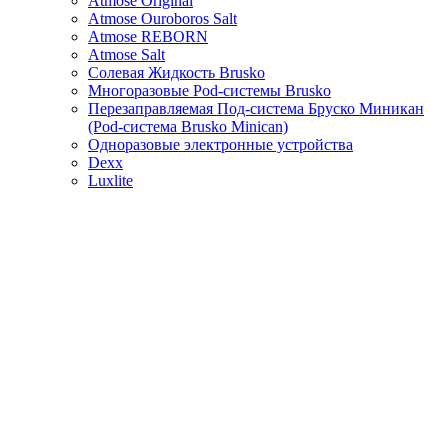
Atmose Original
Atmose Ouroboros Salt
Atmose REBORN
Atmose Salt
Солевая Жидкость Brusko
Многоразовые Pod-системы Brusko
Перезаправляемая Под-система Бруско Миникан
(Pod-система Brusko Minican)
Одноразовые электронные устройства
Dexx
Luxlite