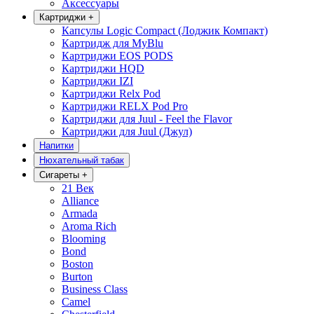
Аксессуары
Картриджи
+
Капсулы Logic Compact (Лоджик Компакт)
Картридж для MyBlu
Картриджи EOS PODS
Картриджи HQD
Картриджи IZI
Картриджи Relx Pod
Картриджи RELX Pod Pro
Картриджи для Juul - Feel the Flavor
Картриджи для Juul (Джул)
Напитки
Нюхательный табак
Сигареты
+
21 Век
Alliance
Armada
Aroma Rich
Blooming
Bond
Boston
Burton
Business Class
Camel