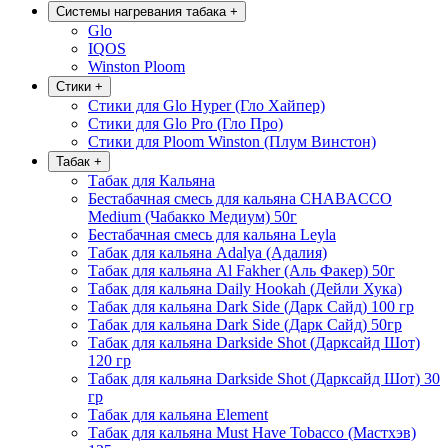
Системы нагревания табака
+
Glo
IQOS
Winston Ploom
Стики
+
Стики для Glo Hyper (Гло Хайпер)
Стики для Glo Pro (Гло Про)
Стики для Ploom Winston (Плум Винстон)
Табак
+
Табак для Кальяна
Бестабачная смесь для кальяна CHABACCO
Medium (Чабакко Медиум) 50г
Бестабачная смесь для кальяна Leyla
Табак для кальяна Adalya (Адалия)
Табак для кальяна Al Fakher (Аль Факер) 50г
Табак для кальяна Daily Hookah (Дейли Хука)
Табак для кальяна Dark Side (Дарк Сайд) 100 гр
Табак для кальяна Dark Side (Дарк Сайд) 50гр
Табак для кальяна Darkside Shot (Дарксайд Шот)
120 гр
Табак для кальяна Darkside Shot (Дарксайд Шот) 30
гр
Табак для кальяна Element
Табак для кальяна Must Have Tobacco (Мастхэв)