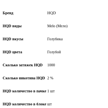
Бренд
HQD
HQD виды
Melo (Мело)
HQD вкусы
Голубика
HQD цвета
Голубой
Сколько затяжек HQD
1000
Сколько никотина HQD
2 %
HQD количество в пачке
1 шт
HQD количество в блоке
шт