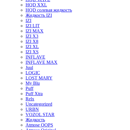
HQD XXL
HQD солевая жидкость
Жидкость IZI
IZI
IZI LIT
IZI MAX
IZI X3
IZI X8
IZI XL
IZI XS
INFLAVE
INFLAVE MAX
Juul
LOGIC
LOST MARY
My Blu
Puff
Puff Xtra
Relx
Uncategorized
URBN
VOZOL STAR
Жидкость
Atmose OOPS