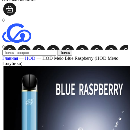
0
0
Поиск
Главная
—
HQD
—
HQD Melo Blue Raspberry (HQD Мело
Голубика)