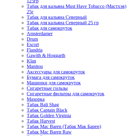
125гр
Табак для кальяна Must Have Tobacco (Мастхэв)
25г
Табак для кальяна Северный
Табак для кальяна Северный 25 гр
Табак для самокруток
Amsterdamer
Drum
Escort
Flandria
Gawith & Hoggarth
Klan
Manitou
Аксессуары для самокруток
Бумага для самокруток
Машинки для самокруток
Сигаретные гильзы
Сигаретные фильтры для самокруток
Махорка
Табак Bali Shag
Табак Captain Black
Табак Golden Virginia
Табак Harvest
Табак Mac Baren (Табак Мак Барен)
Табак Mac Baren Raw