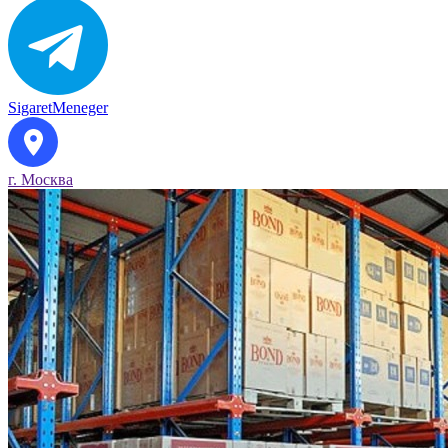
SigaretMeneger
г. Москва