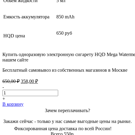
Обьем жидкости
5 мл
Емкость аккумулятора
850 mAh
650 руб
HQD цена
Купить одноразовую электронную сигарету HQD Mega Watermel
нашем сайте
Бесплатный самовывоз из собственных магазинов в Москве
Первоначальная
Текущая
650,00
₽
358,00
₽
цена
цена:
-
составляла
358,00 ₽.
650,00 ₽.
+
В корзину
Зачем переплачивать?
Закажи сейчас - только у нас самые выгодные цены на рынке.
Фиксированная цена доставка по всей России!
Всего 550р.