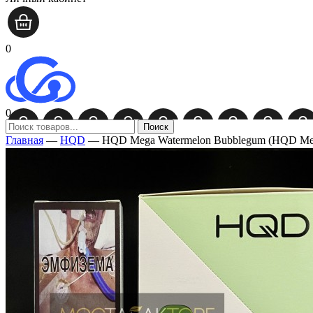
0
0
Поиск
Главная
—
HQD
—
HQD Mega Watermelon Bubblegum (HQD Ме