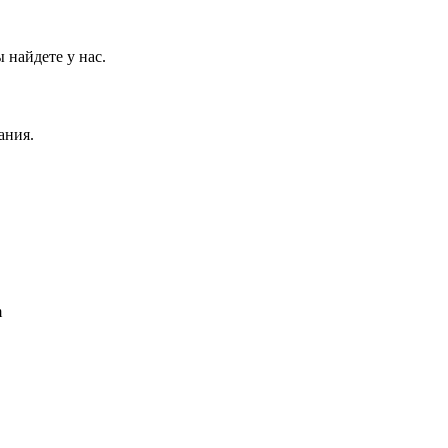
 найдете у нас.
ания.
m