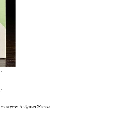
)
)
d со вкусом Арбузная Жвачка