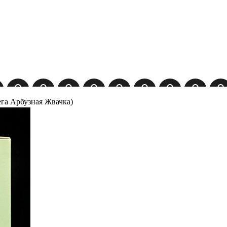
га Арбузная Жвачка)