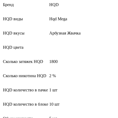
Бренд
HQD
HQD виды
Hqd Mega
HQD вкусы
Арбузная Жвачка
HQD цвета
Сколько затяжек HQD
1800
Сколько никотина HQD
2 %
HQD количество в пачке
1 шт
HQD количество в блоке
10 шт