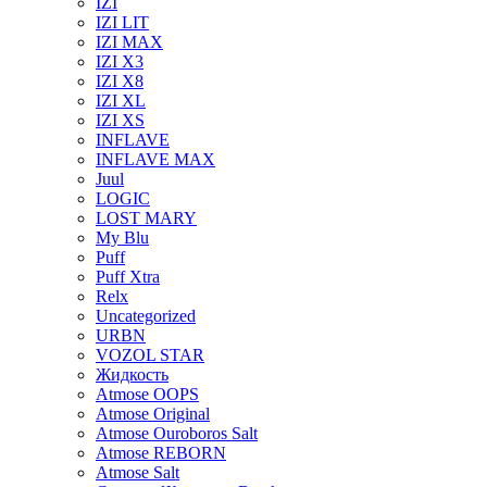
IZI
IZI LIT
IZI MAX
IZI X3
IZI X8
IZI XL
IZI XS
INFLAVE
INFLAVE MAX
Juul
LOGIC
LOST MARY
My Blu
Puff
Puff Xtra
Relx
Uncategorized
URBN
VOZOL STAR
Жидкость
Atmose OOPS
Atmose Original
Atmose Ouroboros Salt
Atmose REBORN
Atmose Salt