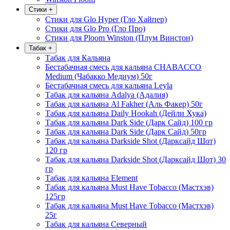
Стики
+
Стики для Glo Hyper (Гло Хайпер)
Стики для Glo Pro (Гло Про)
Стики для Ploom Winston (Плум Винстон)
Табак
+
Табак для Кальяна
Бестабачная смесь для кальяна CHABACCO
Medium (Чабакко Медиум) 50г
Бестабачная смесь для кальяна Leyla
Табак для кальяна Adalya (Адалия)
Табак для кальяна Al Fakher (Аль Факер) 50г
Табак для кальяна Daily Hookah (Дейли Хука)
Табак для кальяна Dark Side (Дарк Сайд) 100 гр
Табак для кальяна Dark Side (Дарк Сайд) 50гр
Табак для кальяна Darkside Shot (Дарксайд Шот)
120 гр
Табак для кальяна Darkside Shot (Дарксайд Шот) 30
гр
Табак для кальяна Element
Табак для кальяна Must Have Tobacco (Мастхэв)
125гр
Табак для кальяна Must Have Tobacco (Мастхэв)
25г
Табак для кальяна Северный