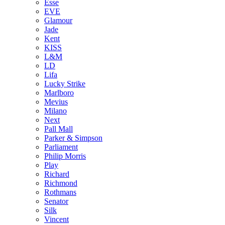
Esse
EVE
Glamour
Jade
Kent
KISS
L&M
LD
Lifa
Lucky Strike
Marlboro
Mevius
Milano
Next
Pall Mall
Parker & Simpson
Parliament
Philip Morris
Play
Richard
Richmond
Rothmans
Senator
Silk
Vincent