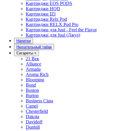
Картриджи EOS PODS
Картриджи HQD
Картриджи IZI
Картриджи Relx Pod
Картриджи RELX Pod Pro
Картриджи для Juul - Feel the Flavor
Картриджи для Juul (Джул)
Напитки
Нюхательный табак
Сигареты
+
21 Век
Alliance
Armada
Aroma Rich
Blooming
Bond
Boston
Burton
Business Class
Camel
Chesterfield
Dakota
Davidoff
Dunhill