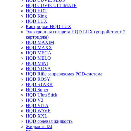
HQD CUVIE PLUS
HQD CUVIE ULTIMATE
HQD HOT
HQD King
HQD LUX
Картриджи HQD LUX
Электронная сигарета HQD LUX (устройство + 2
картриджа)
HQD MAXIM
HQD MAXX
HQD MEGA
HQD MELO
HQD MINI
HQD NOVA
HQD Rifle заправляемая POD-система
HQD ROSY
HQD STARK
HQD Super
HQD Ultra Stick
HQD V2
HQD VITA
HQD WAVE
HQD XXL
HQD солевая жидкость
Жидкость IZI