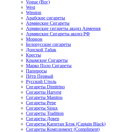
Vogue (Вог)
West
Winston
Арабские сигареты
Армянские Сигареты
Армянские сигареты акциз Армения
Армянские Сигареты акциз РФ
Морион
Белорусские сигареты
Донской Табак
Кресты
Крымские Сигареты
Марко Поло Сигареты
Папиросы
Пётр Первый
Русский Стиль
Сигареты Dimitrino
Сигареты Harvest
Сигареты Manitou
Сигареты Pepe
Сигареты Sioux
Сигареты Tradition
Сигареты Довер
Сигареты Капитан Блэк (Captain Black)
Сигареты Комплимент (Compliment)