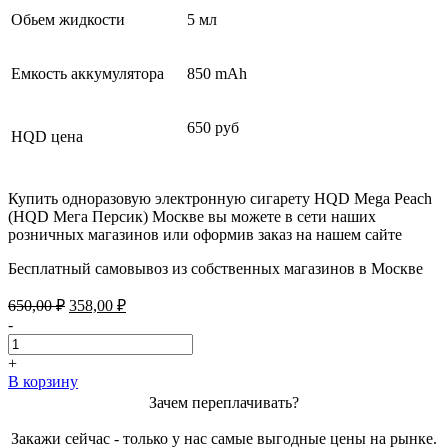
Обьем жидкости
5 мл
Емкость аккумулятора
850 mAh
650 руб
HQD цена
Купить одноразовую электронную сигарету HQD Mega Peach
(HQD Мега Персик) Москве вы можете в сети наших
розничных магазинов или оформив заказ на нашем сайте
Бесплатный самовывоз из собственных магазинов в Москве
Первоначальная
Текущая
650,00
₽
358,00
₽
цена
цена:
-
составляла
358,00 ₽.
650,00 ₽.
+
В корзину
Зачем переплачивать?
Закажи сейчас - только у нас самые выгодные цены на рынке.