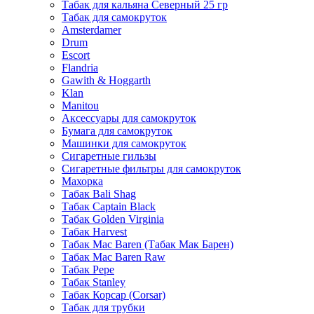
Табак для кальяна Северный 25 гр
Табак для самокруток
Amsterdamer
Drum
Escort
Flandria
Gawith & Hoggarth
Klan
Manitou
Аксессуары для самокруток
Бумага для самокруток
Машинки для самокруток
Сигаретные гильзы
Сигаретные фильтры для самокруток
Махорка
Табак Bali Shag
Табак Captain Black
Табак Golden Virginia
Табак Harvest
Табак Mac Baren (Табак Мак Барен)
Табак Mac Baren Raw
Табак Pepe
Табак Stanley
Табак Корсар (Corsar)
Табак для трубки