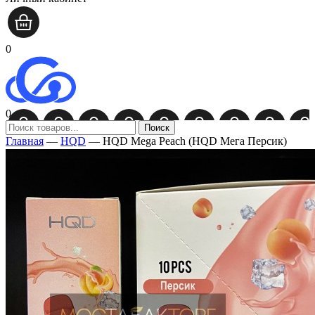
0
0
Поиск
Главная
—
HQD
—
HQD Mega Peach (HQD Мега Персик)