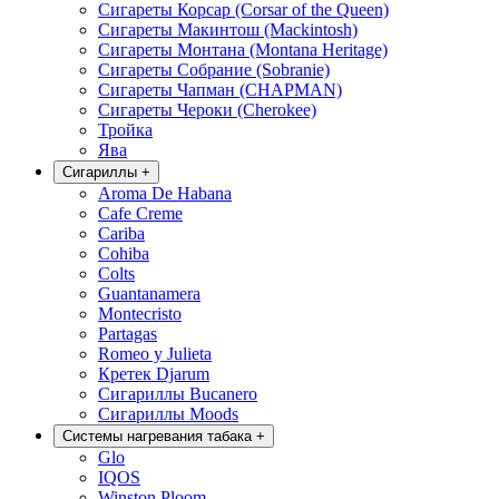
Сигареты Корсар (Corsar of the Queen)
Сигареты Макинтош (Mackintosh)
Сигареты Монтана (Montana Heritage)
Сигареты Собрание (Sobranie)
Сигареты Чапман (CHAPMAN)
Сигареты Чероки (Cherokee)
Тройка
Ява
Сигариллы
+
Aroma De Habana
Cafe Creme
Cariba
Cohiba
Colts
Guantanamera
Montecristo
Partagas
Romeo y Julieta
Кретек Djarum
Сигариллы Bucanero
Сигариллы Moods
Системы нагревания табака
+
Glo
IQOS
Winston Ploom