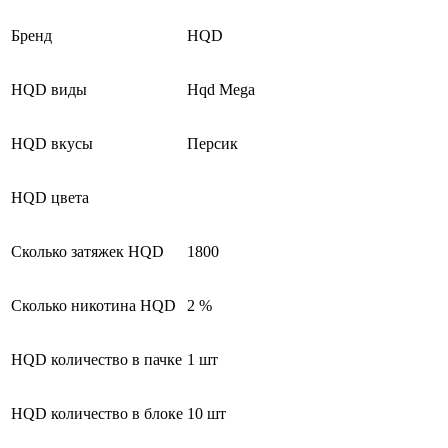
Бренд
HQD
HQD виды
Hqd Mega
HQD вкусы
Персик
HQD цвета
Сколько затяжек HQD
1800
Сколько никотина HQD
2 %
HQD количество в пачке
1 шт
HQD количество в блоке
10 шт