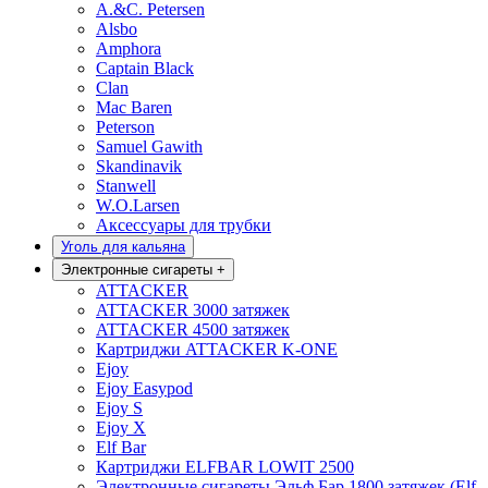
A.&C. Petersen
Alsbo
Amphora
Captain Black
Clan
Mac Baren
Peterson
Samuel Gawith
Skandinavik
Stanwell
W.O.Larsen
Аксессуары для трубки
Уголь для кальяна
Электронные сигареты
+
ATTACKER
ATTACKER 3000 затяжек
ATTACKER 4500 затяжек
Картриджи ATTACKER K-ONE
Ejoy
Ejoy Easypod
Ejoy S
Ejoy X
Elf Bar
Картриджи ELFBAR LOWIT 2500
Электронные сигареты Эльф Бар 1800 затяжек (Elf