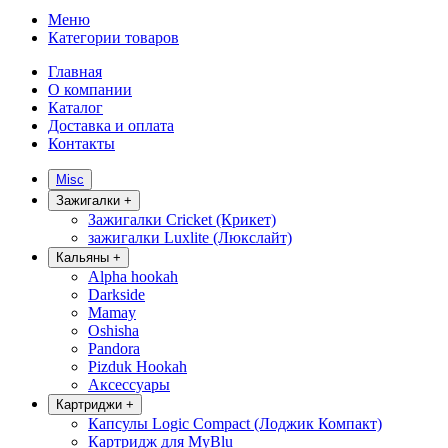
Меню
Категории товаров
Главная
О компании
Каталог
Доставка и оплата
Контакты
Misc
Зажигалки
+
Зажигалки Cricket (Крикет)
зажигалки Luxlite (Люкслайт)
Кальяны
+
Alpha hookah
Darkside
Mamay
Oshisha
Pandora
Pizduk Hookah
Аксессуары
Картриджи
+
Капсулы Logic Compact (Лоджик Компакт)
Картридж для MyBlu