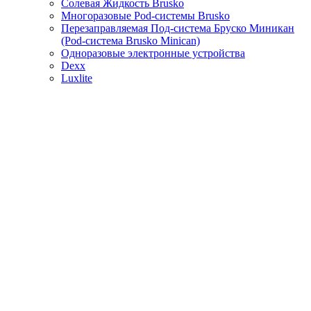
Солевая Жидкость Brusko
Многоразовые Pod-системы Brusko
Перезаправляемая Под-система Бруско Миникан
(Pod-система Brusko Minican)
Одноразовые электронные устройства
Dexx
Luxlite