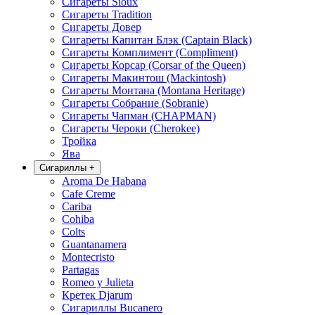
Сигареты Sioux
Сигареты Tradition
Сигареты Довер
Сигареты Капитан Блэк (Captain Black)
Сигареты Комплимент (Compliment)
Сигареты Корсар (Corsar of the Queen)
Сигареты Макинтош (Mackintosh)
Сигареты Монтана (Montana Heritage)
Сигареты Собрание (Sobranie)
Сигареты Чапман (CHAPMAN)
Сигареты Чероки (Cherokee)
Тройка
Ява
Сигариллы
+
Aroma De Habana
Cafe Creme
Cariba
Cohiba
Colts
Guantanamera
Montecristo
Partagas
Romeo y Julieta
Кретек Djarum
Сигариллы Bucanero