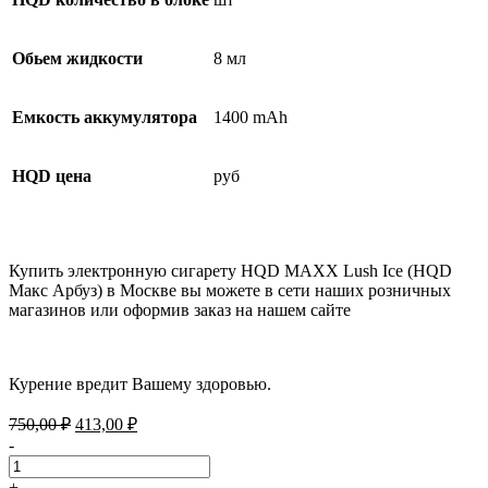
Обьем жидкости
8 мл
Емкость аккумулятора
1400 mAh
HQD цена
руб
Купить электронную сигарету HQD MAXX Lush Ice (HQD
Макс Арбуз) в Москве вы можете в сети наших розничных
магазинов или оформив заказ на нашем сайте
Курение вредит Вашему здоровью.
Первоначальная
Текущая
750,00
₽
413,00
₽
цена
цена:
-
составляла
413,00 ₽.
750,00 ₽.
+