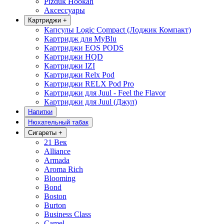
Pizduk Hookah
Аксессуары
Картриджи
+
Капсулы Logic Compact (Лоджик Компакт)
Картридж для MyBlu
Картриджи EOS PODS
Картриджи HQD
Картриджи IZI
Картриджи Relx Pod
Картриджи RELX Pod Pro
Картриджи для Juul - Feel the Flavor
Картриджи для Juul (Джул)
Напитки
Нюхательный табак
Сигареты
+
21 Век
Alliance
Armada
Aroma Rich
Blooming
Bond
Boston
Burton
Business Class
Camel