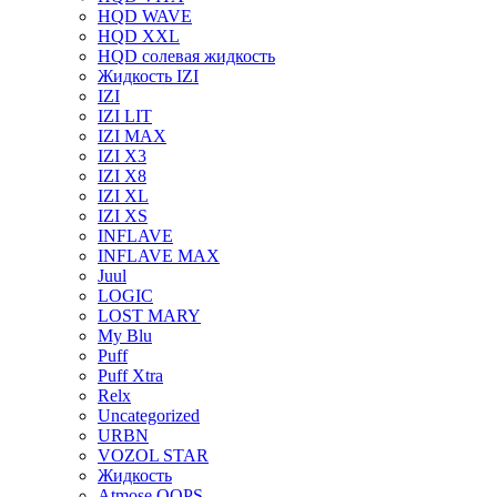
HQD WAVE
HQD XXL
HQD солевая жидкость
Жидкость IZI
IZI
IZI LIT
IZI MAX
IZI X3
IZI X8
IZI XL
IZI XS
INFLAVE
INFLAVE MAX
Juul
LOGIC
LOST MARY
My Blu
Puff
Puff Xtra
Relx
Uncategorized
URBN
VOZOL STAR
Жидкость
Atmose OOPS