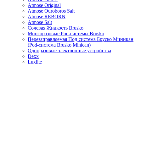
Atmose Original
Atmose Ouroboros Salt
Atmose REBORN
Atmose Salt
Солевая Жидкость Brusko
Многоразовые Pod-системы Brusko
Перезаправляемая Под-система Бруско Миникан
(Pod-система Brusko Minican)
Одноразовые электронные устройства
Dexx
Luxlite