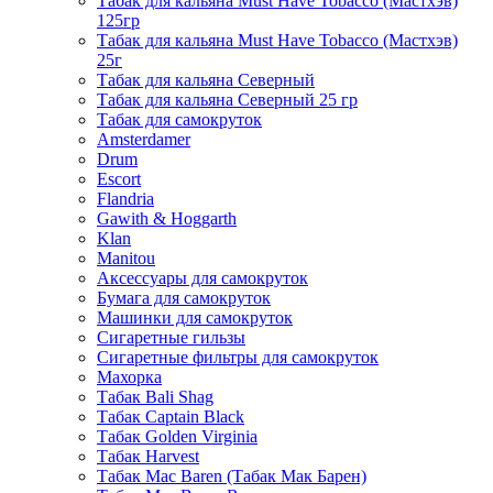
Табак для кальяна Must Have Tobacco (Мастхэв)
125гр
Табак для кальяна Must Have Tobacco (Мастхэв)
25г
Табак для кальяна Северный
Табак для кальяна Северный 25 гр
Табак для самокруток
Amsterdamer
Drum
Escort
Flandria
Gawith & Hoggarth
Klan
Manitou
Аксессуары для самокруток
Бумага для самокруток
Машинки для самокруток
Сигаретные гильзы
Сигаретные фильтры для самокруток
Махорка
Табак Bali Shag
Табак Captain Black
Табак Golden Virginia
Табак Harvest
Табак Mac Baren (Табак Мак Барен)