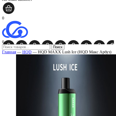
0
0
Поиск
Главная
—
HQD
—
HQD MAXX Lush Ice (HQD Макс Арбуз)