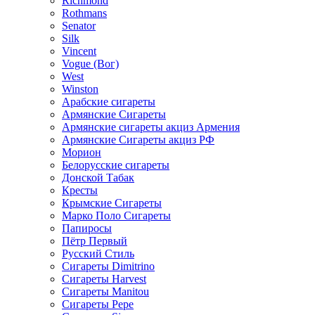
Richmond
Rothmans
Senator
Silk
Vincent
Vogue (Вог)
West
Winston
Арабские сигареты
Армянские Сигареты
Армянские сигареты акциз Армения
Армянские Сигареты акциз РФ
Морион
Белорусские сигареты
Донской Табак
Кресты
Крымские Сигареты
Марко Поло Сигареты
Папиросы
Пётр Первый
Русский Стиль
Сигареты Dimitrino
Сигареты Harvest
Сигареты Manitou
Сигареты Pepe