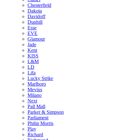
Chesterfield
Dakota
Davidoff
Dunhill
Esse
EVE
Glamour
Jade
Kent
KISS
L&M
LD
Lifa
Lucky Strike
Marlboro
Mevius
Milano
Next
Pall Mall
Parker & Simpson
Parliament
Philip Morris
Play
Richard