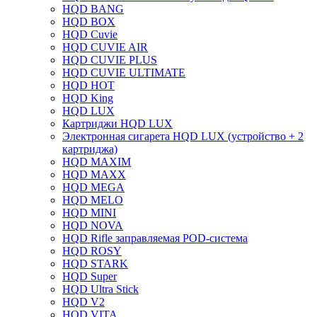
HQD BANG
HQD BOX
HQD Cuvie
HQD CUVIE AIR
HQD CUVIE PLUS
HQD CUVIE ULTIMATE
HQD HOT
HQD King
HQD LUX
Картриджи HQD LUX
Электронная сигарета HQD LUX (устройство + 2
картриджа)
HQD MAXIM
HQD MAXX
HQD MEGA
HQD MELO
HQD MINI
HQD NOVA
HQD Rifle заправляемая POD-система
HQD ROSY
HQD STARK
HQD Super
HQD Ultra Stick
HQD V2
HQD VITA