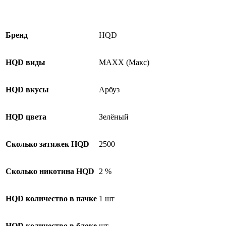
Бренд
HQD
HQD виды
MAXX (Макс)
HQD вкусы
Арбуз
HQD цвета
Зелёный
Сколько затяжек HQD
2500
Сколько никотина HQD
2 %
HQD количество в пачке
1 шт
HQD количество в блоке
шт