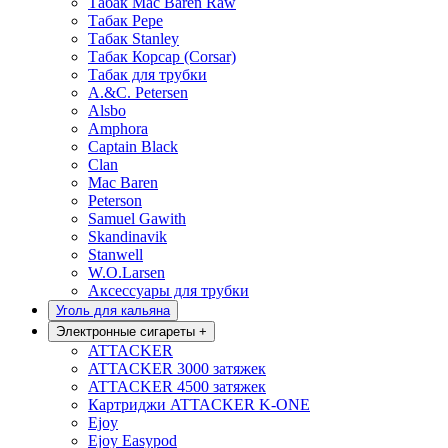
Табак Mac Baren Raw
Табак Pepe
Табак Stanley
Табак Корсар (Corsar)
Табак для трубки
A.&C. Petersen
Alsbo
Amphora
Captain Black
Clan
Mac Baren
Peterson
Samuel Gawith
Skandinavik
Stanwell
W.O.Larsen
Аксессуары для трубки
Уголь для кальяна
Электронные сигареты
+
ATTACKER
ATTACKER 3000 затяжек
ATTACKER 4500 затяжек
Картриджи ATTACKER K-ONE
Ejoy
Ejoy Easypod