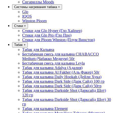
Сигариллы Moods
Системы нагревания табака
+
Glo
IQOS
Winston Ploom
Стики
+
Стики для Glo Hyper (Гло Хайпер)
Стики для Glo Pro (Гло Про)
Стики для Ploom Winston (Плум Винстон)
Табак
+
Табак для Кальяна
Бестабачная смесь для кальяна CHABACCO
Medium (Чабакко Медиум) 50г
Бестабачная смесь для кальяна Leyla
Табак для кальяна Adalya (Адалия)
Табак для кальяна Al Fakher (Аль Факер) 50г
Табак для кальяна Daily Hookah (Дейли Хука)
Табак для кальяна Dark Side (Дарк Сайд) 100 гр
Табак для кальяна Dark Side (Дарк Сайд) 50гр
Табак для кальяна Darkside Shot (Дарксайд Шот)
120 гр
Табак для кальяна Darkside Shot (Дарксайд Шот) 30
гр
Табак для кальяна Element