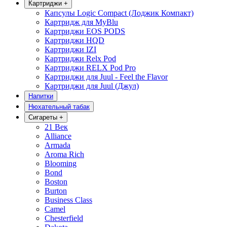
Картриджи
+
Капсулы Logic Compact (Лоджик Компакт)
Картридж для MyBlu
Картриджи EOS PODS
Картриджи HQD
Картриджи IZI
Картриджи Relx Pod
Картриджи RELX Pod Pro
Картриджи для Juul - Feel the Flavor
Картриджи для Juul (Джул)
Напитки
Нюхательный табак
Сигареты
+
21 Век
Alliance
Armada
Aroma Rich
Blooming
Bond
Boston
Burton
Business Class
Camel
Chesterfield