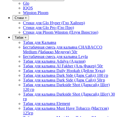
Glo
IQOS
Winston Ploom
Стики
+
Стики для Glo Hyper (Гло Хайпер)
Стики для Glo Pro (Гло Про)
Стики для Ploom Winston (Плум Винстон)
Табак
+
Табак для Кальяна
Бестабачная смесь для кальяна CHABACCO
Medium (Чабакко Медиум) 50г
Бестабачная смесь для кальяна Leyla
Табак для кальяна Adalya (Адалия)
Табак для кальяна Al Fakher (Аль Факер) 50г
Табак для кальяна Daily Hookah (Дейли Хука)
Табак для кальяна Dark Side (Дарк Сайд) 100 гр
Табак для кальяна Dark Side (Дарк Сайд) 50гр
Табак для кальяна Darkside Shot (Дарксайд Шот)
120 гр
Табак для кальяна Darkside Shot (Дарксайд Шот) 30
гр
Табак для кальяна Element
Табак для кальяна Must Have Tobacco (Мастхэв)
125гр