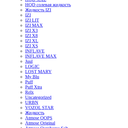
HQD солевая жидкость
Жидкость IZI
IZI
IZI LIT
IZI MAX
IZI X3
IZI X8
IZI XL
IZI XS
INFLAVE
INFLAVE MAX
Juul
LOGIC
LOST MARY
My Blu
Puff
Puff Xtra
Relx
Uncategorized
URBN
VOZOL STAR
Жидкость
Atmose OOPS
Atmose Original