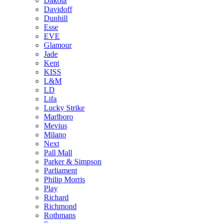
Dakota
Davidoff
Dunhill
Esse
EVE
Glamour
Jade
Kent
KISS
L&M
LD
Lifa
Lucky Strike
Marlboro
Mevius
Milano
Next
Pall Mall
Parker & Simpson
Parliament
Philip Morris
Play
Richard
Richmond
Rothmans