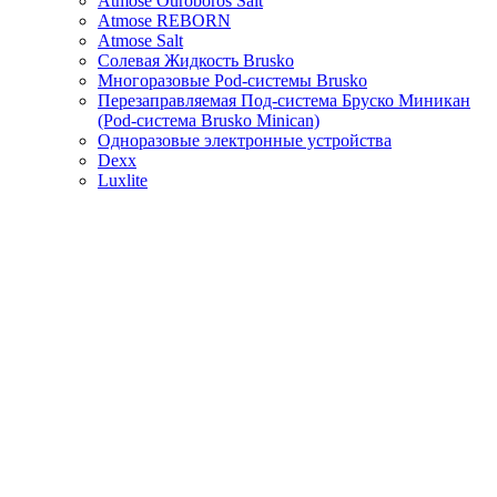
Atmose Ouroboros Salt
Atmose REBORN
Atmose Salt
Солевая Жидкость Brusko
Многоразовые Pod-системы Brusko
Перезаправляемая Под-система Бруско Миникан
(Pod-система Brusko Minican)
Одноразовые электронные устройства
Dexx
Luxlite