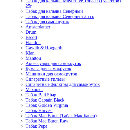
Табак для кальяна Must Have Tobacco (Мастхэв)
25г
Табак для кальяна Северный
Табак для кальяна Северный 25 гр
Табак для самокруток
Amsterdamer
Drum
Escort
Flandria
Gawith & Hoggarth
Klan
Manitou
Аксессуары для самокруток
Бумага для самокруток
Машинки для самокруток
Сигаретные гильзы
Сигаретные фильтры для самокруток
Махорка
Табак Bali Shag
Табак Captain Black
Табак Golden Virginia
Табак Harvest
Табак Mac Baren (Табак Мак Барен)
Табак Mac Baren Raw
Табак Pepe