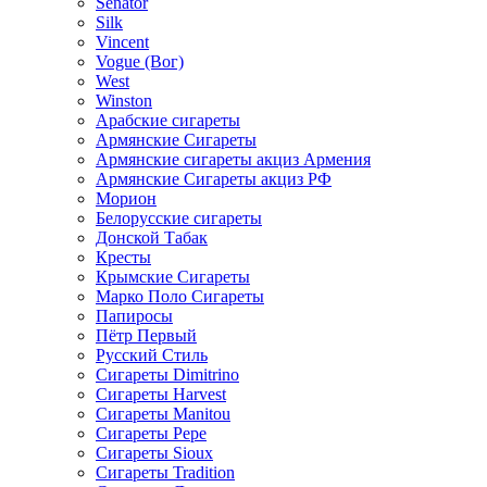
Senator
Silk
Vincent
Vogue (Вог)
West
Winston
Арабские сигареты
Армянские Сигареты
Армянские сигареты акциз Армения
Армянские Сигареты акциз РФ
Морион
Белорусские сигареты
Донской Табак
Кресты
Крымские Сигареты
Марко Поло Сигареты
Папиросы
Пётр Первый
Русский Стиль
Сигареты Dimitrino
Сигареты Harvest
Сигареты Manitou
Сигареты Pepe
Сигареты Sioux
Сигареты Tradition