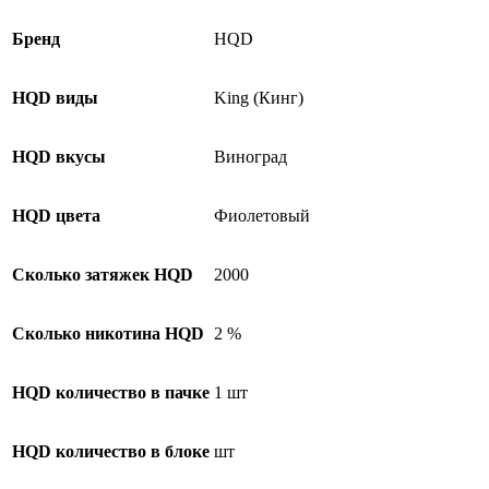
Бренд
HQD
HQD виды
King (Кинг)
HQD вкусы
Виноград
HQD цвета
Фиолетовый
Сколько затяжек HQD
2000
Сколько никотина HQD
2 %
HQD количество в пачке
1 шт
HQD количество в блоке
шт