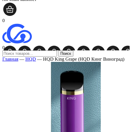
0
0
Поиск
Главная
—
HQD
—
HQD King Grape (HQD Кинг Виноград)