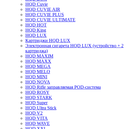
HQD Cuvie
HQD CUVIE AIR
HQD CUVIE PLUS
HQD CUVIE ULTIMATE
HQD HOT
HQD King
HQD LUX
Картриджи HQD LUX
Электронная сигарета HQD LUX (устройство + 2
картриджа)
HQD MAXIM
HQD MAXX
HQD MEGA
HQD MELO
HQD MINI
HQD NOVA
HQD Rifle заправляемая POD-система
HQD ROSY
HQD STARK
HQD Super
HQD Ultra Stick
HQD V2
HQD VITA
HQD WAVE
HQD XXL