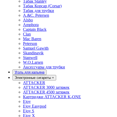
Табак Stanley
Табак Корсар (Corsar)
Табак для трубки
A.&C. Petersen
Alsbo
Amphora
Captain Black
Clan
Mac Baren
Peterson
Samuel Gawith
Skandinavik
Stanwell
W.O.Larsen
Аксессуары для трубки
Уголь для кальяна
Электронные сигареты
+
ATTACKER
ATTACKER 3000 затяжек
ATTACKER 4500 затяжек
Картриджи ATTACKER K-ONE
Ejoy
Ejoy Easypod
Ejoy S
Ejoy X