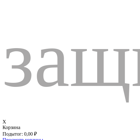
защ
X
Корзина
Подытог:
0,00
₽
Просмотр корзины