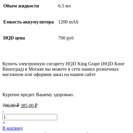
Обьем жидкости
6.5 мл
Емкость аккумулятора
1200 mAh
HQD цена
700 руб
Купить электронную сигарету HQD King Grape (HQD Кинг
Виноград) в Москве вы можете в сети наших розничных
магазинов или оформив заказ на нашем сайте
Курение вредит Вашему здоровью.
Первоначальная
Текущая
700,00
₽
385,00
₽
цена
цена:
-
составляла
385,00 ₽.
700,00 ₽.
+
В корзину