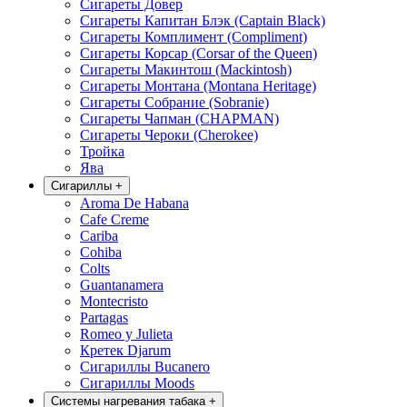
Сигареты Довер
Сигареты Капитан Блэк (Captain Black)
Сигареты Комплимент (Compliment)
Сигареты Корсар (Corsar of the Queen)
Сигареты Макинтош (Mackintosh)
Сигареты Монтана (Montana Heritage)
Сигареты Собрание (Sobranie)
Сигареты Чапман (CHAPMAN)
Сигареты Чероки (Cherokee)
Тройка
Ява
Сигариллы
+
Aroma De Habana
Cafe Creme
Cariba
Cohiba
Colts
Guantanamera
Montecristo
Partagas
Romeo y Julieta
Кретек Djarum
Сигариллы Bucanero
Сигариллы Moods
Системы нагревания табака
+