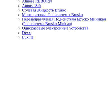
Atmose REBORN
Atmose Salt
Солевая Жидкость Brusko
Многоразовые Pod-системы Brusko
Перезаправляемая Под-система Бруско Миникан
(Pod-система Brusko Minican)
Одноразовые электронные устройства
Dexx
Luxlite