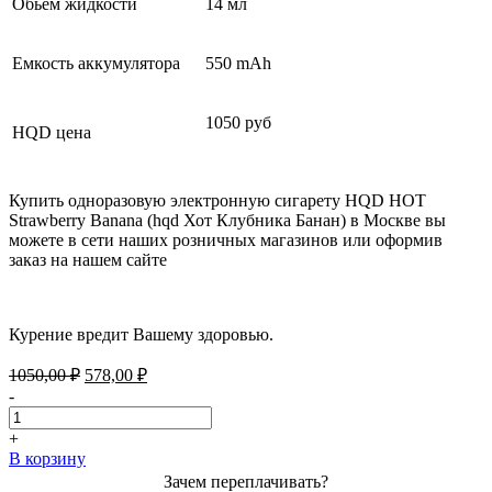
Обьем жидкости
14 мл
Емкость аккумулятора
550 mAh
1050 руб
HQD цена
Купить одноразовую электронную сигарету HQD HOT
Strawberry Banana (hqd Хот Клубника Банан) в Москве вы
можете в сети наших розничных магазинов или оформив
заказ на нашем сайте
Курение вредит Вашему здоровью.
Первоначальная
Текущая
1050,00
₽
578,00
₽
цена
цена:
-
составляла
578,00 ₽.
1050,00 ₽.
+
В корзину
Зачем переплачивать?