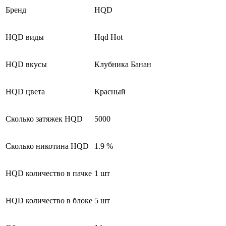
Бренд
HQD
HQD виды
Hqd Hot
HQD вкусы
Клубника Банан
HQD цвета
Красный
Сколько затяжек HQD
5000
Сколько никотина HQD
1.9 %
HQD количество в пачке
1 шт
HQD количество в блоке
5 шт