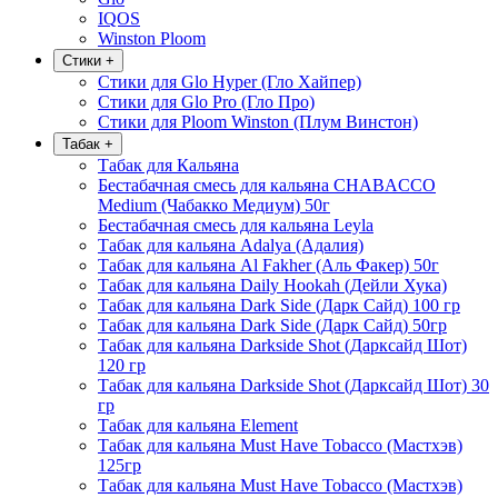
IQOS
Winston Ploom
Стики
+
Стики для Glo Hyper (Гло Хайпер)
Стики для Glo Pro (Гло Про)
Стики для Ploom Winston (Плум Винстон)
Табак
+
Табак для Кальяна
Бестабачная смесь для кальяна CHABACCO
Medium (Чабакко Медиум) 50г
Бестабачная смесь для кальяна Leyla
Табак для кальяна Adalya (Адалия)
Табак для кальяна Al Fakher (Аль Факер) 50г
Табак для кальяна Daily Hookah (Дейли Хука)
Табак для кальяна Dark Side (Дарк Сайд) 100 гр
Табак для кальяна Dark Side (Дарк Сайд) 50гр
Табак для кальяна Darkside Shot (Дарксайд Шот)
120 гр
Табак для кальяна Darkside Shot (Дарксайд Шот) 30
гр
Табак для кальяна Element
Табак для кальяна Must Have Tobacco (Мастхэв)
125гр
Табак для кальяна Must Have Tobacco (Мастхэв)