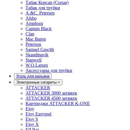
Табак Корсар (Corsar)
Табак для трубки
A.&C. Petersen
Alsbo
Amphora
Captain Black
Clan
Mac Baren
Peterson
Samuel Gawith
Skandinavik
Stanwell
W.O.Larsen
Аксессуары для трубки
Уголь для кальяна
Электронные сигареты
+
ATTACKER
ATTACKER 3000 затяжек
ATTACKER 4500 затяжек
Картриджи ATTACKER K-ONE
Ejoy
Ejoy Easypod
Ejoy S
Ejoy X
Elf Bar