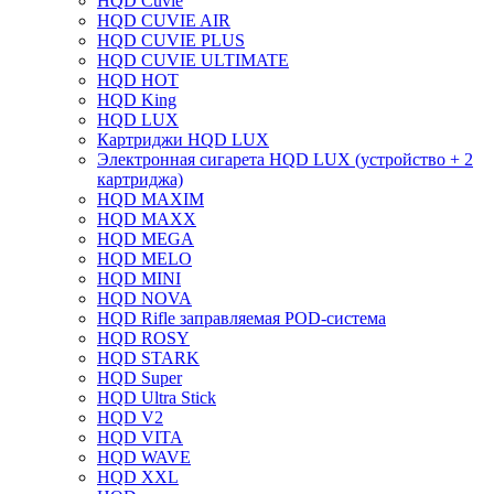
HQD Cuvie
HQD CUVIE AIR
HQD CUVIE PLUS
HQD CUVIE ULTIMATE
HQD HOT
HQD King
HQD LUX
Картриджи HQD LUX
Электронная сигарета HQD LUX (устройство + 2
картриджа)
HQD MAXIM
HQD MAXX
HQD MEGA
HQD MELO
HQD MINI
HQD NOVA
HQD Rifle заправляемая POD-система
HQD ROSY
HQD STARK
HQD Super
HQD Ultra Stick
HQD V2
HQD VITA
HQD WAVE
HQD XXL