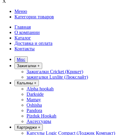
X
Меню
Категории товаров
Главная
О компании
Каталог
Доставка и оплата
Контакты
Misc
Зажигалки
+
Зажигалки Cricket (Крикет)
зажигалки Luxlite (Люкслайт)
Кальяны
+
Alpha hookah
Darkside
Mamay
Oshisha
Pandora
Pizduk Hookah
Аксессуары
Картриджи
+
Капсулы Logic Compact (Лоджик Компакт)