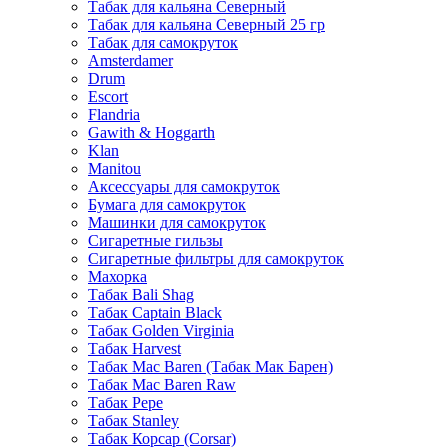
Табак для кальяна Северный
Табак для кальяна Северный 25 гр
Табак для самокруток
Amsterdamer
Drum
Escort
Flandria
Gawith & Hoggarth
Klan
Manitou
Аксессуары для самокруток
Бумага для самокруток
Машинки для самокруток
Сигаретные гильзы
Сигаретные фильтры для самокруток
Махорка
Табак Bali Shag
Табак Captain Black
Табак Golden Virginia
Табак Harvest
Табак Mac Baren (Табак Мак Барен)
Табак Mac Baren Raw
Табак Pepe
Табак Stanley
Табак Корсар (Corsar)