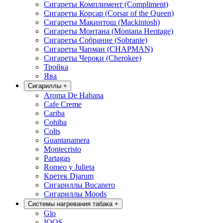
Сигареты Комплимент (Compliment)
Сигареты Корсар (Corsar of the Queen)
Сигареты Макинтош (Mackintosh)
Сигареты Монтана (Montana Heritage)
Сигареты Собрание (Sobranie)
Сигареты Чапман (CHAPMAN)
Сигареты Чероки (Cherokee)
Тройка
Ява
Сигариллы
+
Aroma De Habana
Cafe Creme
Cariba
Cohiba
Colts
Guantanamera
Montecristo
Partagas
Romeo y Julieta
Кретек Djarum
Сигариллы Bucanero
Сигариллы Moods
Системы нагревания табака
+
Glo
IQOS