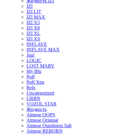
Жидкость IZI
IZI
IZI LIT
IZI MAX
IZI X3
IZI X8
IZI XL
IZI XS
INFLAVE
INFLAVE MAX
Juul
LOGIC
LOST MARY
My Blu
Puff
Puff Xtra
Relx
Uncategorized
URBN
VOZOL STAR
Жидкость
Atmose OOPS
Atmose Original
Atmose Ouroboros Salt
Atmose REBORN