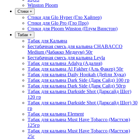
Winston Ploom
Стики
+
Стики для Glo Hyper (Гло Хайпер)
Стики для Glo Pro (Гло Про)
Стики для Ploom Winston (Плум Винстон)
Табак
+
Табак для Кальяна
Бестабачная смесь для кальяна CHABACCO
Medium (Чабакко Медиум) 50г
Бестабачная смесь для кальяна Leyla
Табак для кальяна Adalya (Адалия)
Табак для кальяна Al Fakher (Аль Факер) 50г
Табак для кальяна Daily Hookah (Дейли Хука)
Табак для кальяна Dark Side (Дарк Сайд) 100 гр
Табак для кальяна Dark Side (Дарк Сайд) 50гр
Табак для кальяна Darkside Shot (Дарксайд Шот)
120 гр
Табак для кальяна Darkside Shot (Дарксайд Шот) 30
гр
Табак для кальяна Element
Табак для кальяна Must Have Tobacco (Мастхэв)
125гр
Табак для кальяна Must Have Tobacco (Мастхэв)
25г