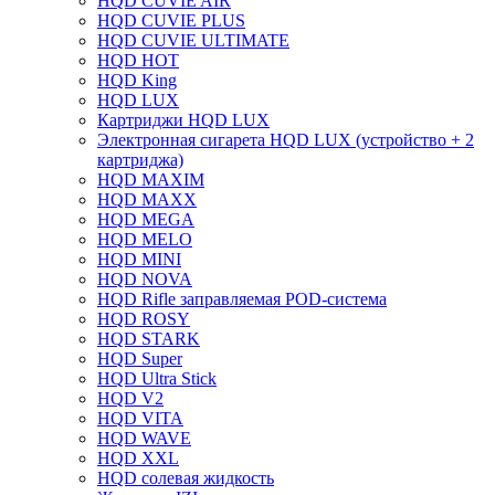
HQD CUVIE AIR
HQD CUVIE PLUS
HQD CUVIE ULTIMATE
HQD HOT
HQD King
HQD LUX
Картриджи HQD LUX
Электронная сигарета HQD LUX (устройство + 2
картриджа)
HQD MAXIM
HQD MAXX
HQD MEGA
HQD MELO
HQD MINI
HQD NOVA
HQD Rifle заправляемая POD-система
HQD ROSY
HQD STARK
HQD Super
HQD Ultra Stick
HQD V2
HQD VITA
HQD WAVE
HQD XXL
HQD солевая жидкость