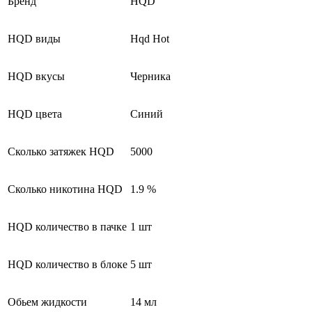
Бренд
HQD
HQD виды
Hqd Hot
HQD вкусы
Черника
HQD цвета
Синий
Сколько затяжек HQD
5000
Сколько никотина HQD
1.9 %
HQD количество в пачке
1 шт
HQD количество в блоке
5 шт
Обьем жидкости
14 мл