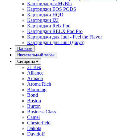
Картридж для MyBlu
Картриджи EOS PODS
Картриджи HQD
Картриджи IZI
Картриджи Relx Pod
Картриджи RELX Pod Pro
Картриджи для Juul - Feel the Flavor
Картриджи для Juul (Джул)
Напитки
Нюхательный табак
Сигареты
+
21 Век
Alliance
Armada
Aroma Rich
Blooming
Bond
Boston
Burton
Business Class
Camel
Chesterfield
Dakota
Davidoff