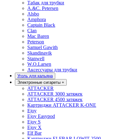
Табак для трубки
A.&C. Petersen
Alsbo
Amphora
Captain Black
Clan
Mac Baren
Peterson
Samuel Gawith
Skandinavik
Stanwell
W.O.Larsen
Аксессуары для трубки
Уголь для кальяна
Электронные сигареты
+
ATTACKER
ATTACKER 3000 затяжек
ATTACKER 4500 затяжек
Картриджи ATTACKER K-ONE
Ejoy
Ejoy Easypod
Ejoy S
Ejoy X
Elf Bar
Картриджи ELFBAR LOWIT 2500