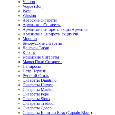
Vincent
Vogue (Вог)
West
Winston
Арабские сигареты
Армянские Сигареты
Армянские сигареты акциз Армения
Армянские Сигареты акциз РФ
Морион
Белорусские сигареты
Донской Табак
Кресты
Крымские Сигареты
Марко Поло Сигареты
Папиросы
Пётр Первый
Русский Стиль
Сигареты Dimitrino
Сигареты Harvest
Сигареты Manitou
Сигареты Pepe
Сигареты Sioux
Сигареты Tradition
Сигареты Довер
Сигареты Капитан Блэк (Captain Black)