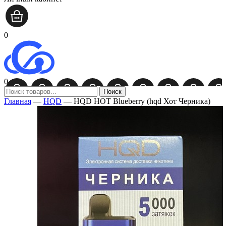
0
0
Поиск
Главная
—
HQD
—
HQD HOT Blueberry (hqd Хот Черника)