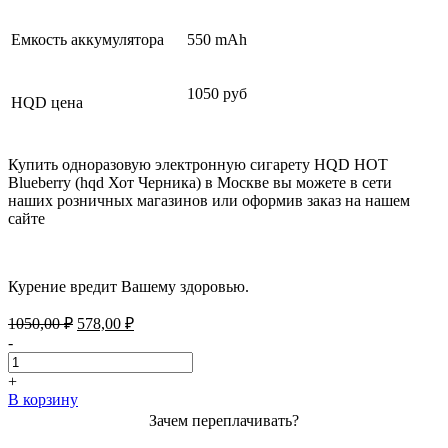
Емкость аккумулятора
550 mAh
1050 руб
HQD цена
Купить одноразовую электронную сигарету HQD HOT
Blueberry (hqd Хот Черника) в Москве вы можете в сети
наших розничных магазинов или оформив заказ на нашем
сайте
Курение вредит Вашему здоровью.
Первоначальная
Текущая
1050,00
₽
578,00
₽
цена
цена:
-
составляла
578,00 ₽.
1050,00 ₽.
+
В корзину
Зачем переплачивать?