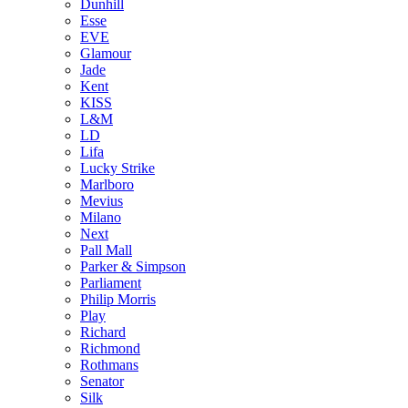
Dunhill
Esse
EVE
Glamour
Jade
Kent
KISS
L&M
LD
Lifa
Lucky Strike
Marlboro
Mevius
Milano
Next
Pall Mall
Parker & Simpson
Parliament
Philip Morris
Play
Richard
Richmond
Rothmans
Senator
Silk