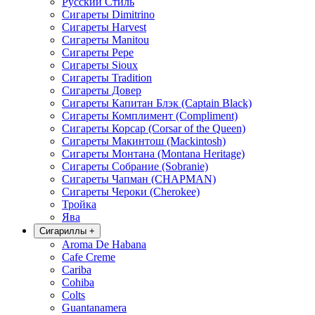
Русский Стиль
Сигареты Dimitrino
Сигареты Harvest
Сигареты Manitou
Сигареты Pepe
Сигареты Sioux
Сигареты Tradition
Сигареты Довер
Сигареты Капитан Блэк (Captain Black)
Сигареты Комплимент (Compliment)
Сигареты Корсар (Corsar of the Queen)
Сигареты Макинтош (Mackintosh)
Сигареты Монтана (Montana Heritage)
Сигареты Собрание (Sobranie)
Сигареты Чапман (CHAPMAN)
Сигареты Чероки (Cherokee)
Тройка
Ява
Сигариллы
+
Aroma De Habana
Cafe Creme
Cariba
Cohiba
Colts
Guantanamera