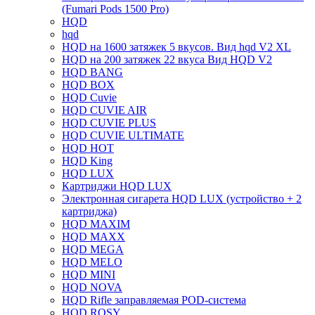
(Fumari Pods 1500 Pro)
HQD
hqd
HQD на 1600 затяжек 5 вкусов. Вид hqd V2 XL
HQD на 200 затяжек 22 вкуса Вид HQD V2
HQD BANG
HQD BOX
HQD Cuvie
HQD CUVIE AIR
HQD CUVIE PLUS
HQD CUVIE ULTIMATE
HQD HOT
HQD King
HQD LUX
Картриджи HQD LUX
Электронная сигарета HQD LUX (устройство + 2
картриджа)
HQD MAXIM
HQD MAXX
HQD MEGA
HQD MELO
HQD MINI
HQD NOVA
HQD Rifle заправляемая POD-система
HQD ROSY