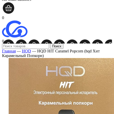
0
0
Поиск
Главная
—
HQD
—
HQD HIT Caramel Popcorn (hqd Хит
Карамельный Попкорн)