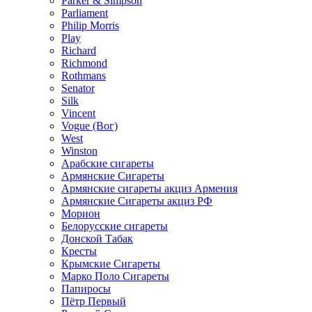
Parker & Simpson
Parliament
Philip Morris
Play
Richard
Richmond
Rothmans
Senator
Silk
Vincent
Vogue (Вог)
West
Winston
Арабские сигареты
Армянские Сигареты
Армянские сигареты акциз Армения
Армянские Сигареты акциз РФ
Морион
Белорусские сигареты
Донской Табак
Кресты
Крымские Сигареты
Марко Поло Сигареты
Папиросы
Пётр Первый