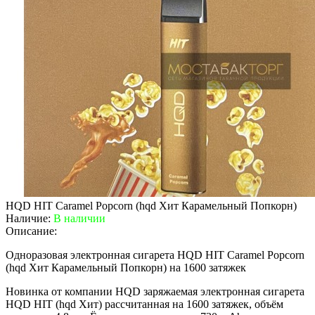
HQD HIT Caramel Popcorn (hqd Хит Карамельный Попкорн)
Наличие:
В наличии
Описание:
Одноразовая электронная сигарета HQD HIT Caramel Popcorn
(hqd Хит Карамельный Попкорн) на 1600 затяжек
Новинка от компании HQD заряжаемая электронная сигарета
HQD HIT (hqd Хит) рассчитанная на 1600 затяжек, объём