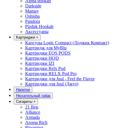
Alpha hookah
Darkside
Mamay
Oshisha
Pandora
Pizduk Hookah
Аксессуары
Картриджи
+
Капсулы Logic Compact (Лоджик Компакт)
Картридж для MyBlu
Картриджи EOS PODS
Картриджи HQD
Картриджи IZI
Картриджи Relx Pod
Картриджи RELX Pod Pro
Картриджи для Juul - Feel the Flavor
Картриджи для Juul (Джул)
Напитки
Нюхательный табак
Сигареты
+
21 Век
Alliance
Armada
Aroma Rich
Blooming