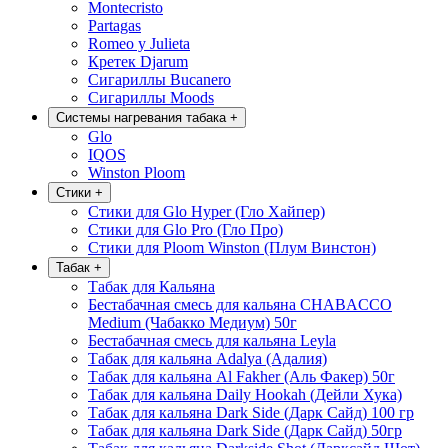
Montecristo
Partagas
Romeo y Julieta
Кретек Djarum
Сигариллы Bucanero
Сигариллы Moods
Системы нагревания табака
+
Glo
IQOS
Winston Ploom
Стики
+
Стики для Glo Hyper (Гло Хайпер)
Стики для Glo Pro (Гло Про)
Стики для Ploom Winston (Плум Винстон)
Табак
+
Табак для Кальяна
Бестабачная смесь для кальяна CHABACCO
Medium (Чабакко Медиум) 50г
Бестабачная смесь для кальяна Leyla
Табак для кальяна Adalya (Адалия)
Табак для кальяна Al Fakher (Аль Факер) 50г
Табак для кальяна Daily Hookah (Дейли Хука)
Табак для кальяна Dark Side (Дарк Сайд) 100 гр
Табак для кальяна Dark Side (Дарк Сайд) 50гр