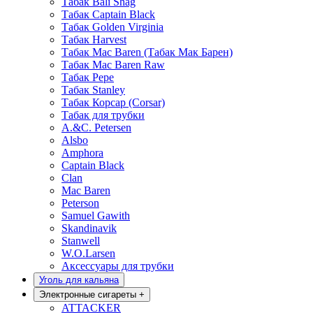
Табак Bali Shag
Табак Captain Black
Табак Golden Virginia
Табак Harvest
Табак Mac Baren (Табак Мак Барен)
Табак Mac Baren Raw
Табак Pepe
Табак Stanley
Табак Корсар (Corsar)
Табак для трубки
A.&C. Petersen
Alsbo
Amphora
Captain Black
Clan
Mac Baren
Peterson
Samuel Gawith
Skandinavik
Stanwell
W.O.Larsen
Аксессуары для трубки
Уголь для кальяна
Электронные сигареты
+
ATTACKER