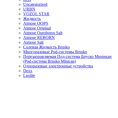
Uncategorized
URBN
VOZOL STAR
Жидкость
Atmose OOPS
Atmose Original
Atmose Ouroboros Salt
Atmose REBORN
Atmose Salt
Солевая Жидкость Brusko
Многоразовые Pod-системы Brusko
Перезаправляемая Под-система Бруско Миникан
(Pod-система Brusko Minican)
Одноразовые электронные устройства
Dexx
Luxlite