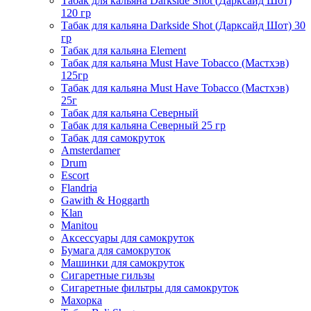
Табак для кальяна Darkside Shot (Дарксайд Шот)
120 гр
Табак для кальяна Darkside Shot (Дарксайд Шот) 30
гр
Табак для кальяна Element
Табак для кальяна Must Have Tobacco (Мастхэв)
125гр
Табак для кальяна Must Have Tobacco (Мастхэв)
25г
Табак для кальяна Северный
Табак для кальяна Северный 25 гр
Табак для самокруток
Amsterdamer
Drum
Escort
Flandria
Gawith & Hoggarth
Klan
Manitou
Аксессуары для самокруток
Бумага для самокруток
Машинки для самокруток
Сигаретные гильзы
Сигаретные фильтры для самокруток
Махорка