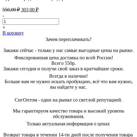
Первоначальная
Текущая
550,00
₽
303,00
₽
цена
цена:
-
составляла
303,00 ₽.
550,00 ₽.
+
В корзину
Зачем переплачивать?
Закажи сейчас - только у нас самые выгодные цены на рынке.
Фиксированная цена доставка по всей России!
Всего 550р.
Закажи сегодня и получи свой заказ в кратчайшие сроки.
Всегда в наличии!
Больше вам не нужно искать пробукцию, всё что вам нужно,
вы найдете у нас.
СигОптом - один на рынке со светлой репутацией.
Мы гарантируем качество товара и высокий уровень
обслуживания.
Только актуальная информация о ценах
Возврат товара в течении 14-ти дней после получения товара