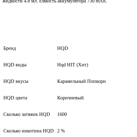
жидкости 4.8 мл. Ёмкость аккумулятора 730 mAh.
Бренд
HQD
HQD виды
Hqd HIT (Хит)
HQD вкусы
Карамельный Попкорн
HQD цвета
Коричневый
Сколько затяжек HQD
1600
Сколько никотина HQD
2 %