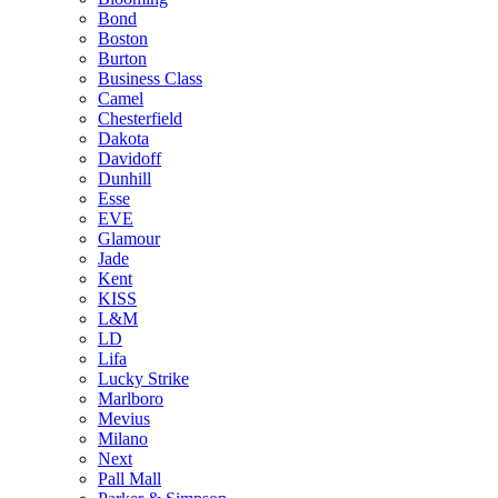
Bond
Boston
Burton
Business Class
Camel
Chesterfield
Dakota
Davidoff
Dunhill
Esse
EVE
Glamour
Jade
Kent
KISS
L&M
LD
Lifa
Lucky Strike
Marlboro
Mevius
Milano
Next
Pall Mall