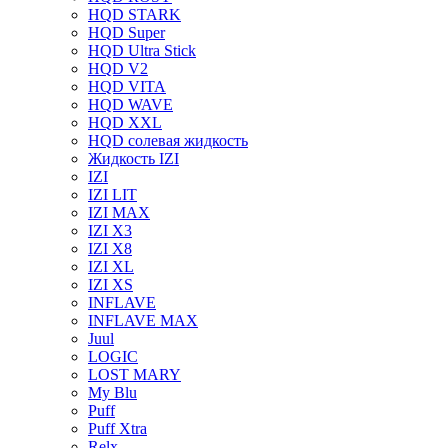
HQD STARK
HQD Super
HQD Ultra Stick
HQD V2
HQD VITA
HQD WAVE
HQD XXL
HQD солевая жидкость
Жидкость IZI
IZI
IZI LIT
IZI MAX
IZI X3
IZI X8
IZI XL
IZI XS
INFLAVE
INFLAVE MAX
Juul
LOGIC
LOST MARY
My Blu
Puff
Puff Xtra
Relx