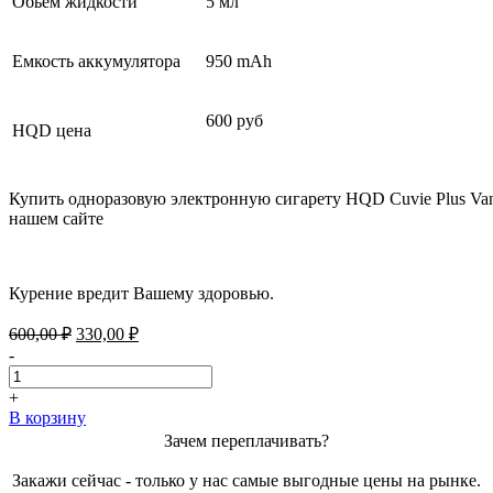
Обьем жидкости
5 мл
Емкость аккумулятора
950 mAh
600 руб
HQD цена
Купить одноразовую электронную сигарету HQD Cuvie Plus Van
нашем сайте
Курение вредит Вашему здоровью.
Первоначальная
Текущая
600,00
₽
330,00
₽
цена
цена:
-
составляла
330,00 ₽.
600,00 ₽.
+
В корзину
Зачем переплачивать?
Закажи сейчас - только у нас самые выгодные цены на рынке.