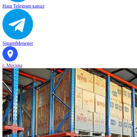
Наш Telegram канал
SigaretMeneger
г. Москва