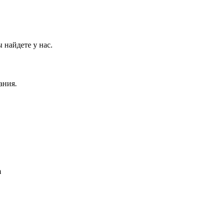
 найдете у нас.
ания.
m