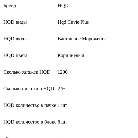
Бренд
HQD
HQD виды
Hqd Cuvie Plus
HQD вкусы
Ванильное Мороженое
HQD цвета
Коричневый
Сколько затяжек HQD
1200
Сколько никотина HQD
2 %
HQD количество в пачке
1 шт
HQD количество в блоке
6 шт