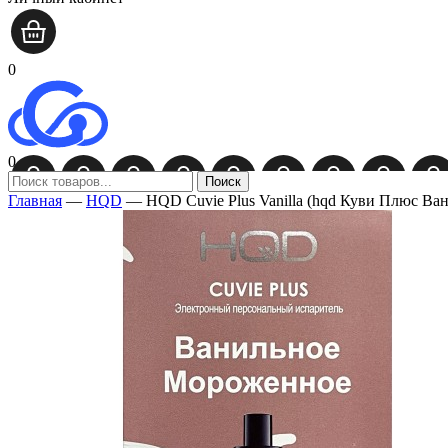
0
0
Поиск
Главная
—
HQD
—
HQD Cuvie Plus Vanilla (hqd Куви Плюс В