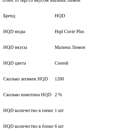
Плюс от hqd со вкусом Малина Лимон
Бренд
HQD
HQD виды
Hqd Cuvie Plus
HQD вкусы
Малина Лимон
HQD цвета
Синий
Сколько затяжек HQD
1200
Сколько никотина HQD
2 %
HQD количество в пачке
1 шт
HQD количество в блоке
6 шт