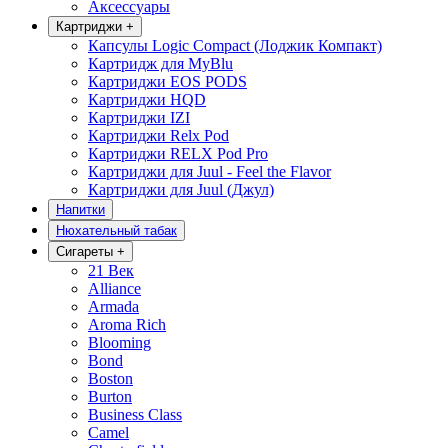
Аксессуары
Картриджи
+
Капсулы Logic Compact (Лоджик Компакт)
Картридж для MyBlu
Картриджи EOS PODS
Картриджи HQD
Картриджи IZI
Картриджи Relx Pod
Картриджи RELX Pod Pro
Картриджи для Juul - Feel the Flavor
Картриджи для Juul (Джул)
Напитки
Нюхательный табак
Сигареты
+
21 Век
Alliance
Armada
Aroma Rich
Blooming
Bond
Boston
Burton
Business Class
Camel