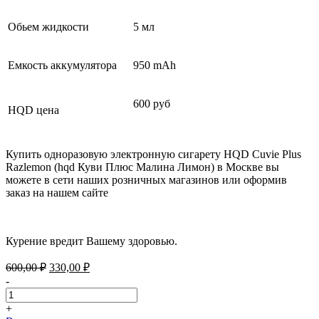
Обьем жидкости
5 мл
Емкость аккумулятора
950 mAh
600 руб
HQD цена
Купить одноразовую электронную сигарету HQD Cuvie Plus
Razlemon (hqd Куви Плюс Малина Лимон) в Москве вы
можете в сети наших розничных магазинов или оформив
заказ на нашем сайте
Курение вредит Вашему здоровью.
Первоначальная
Текущая
600,00
₽
330,00
₽
цена
цена:
-
составляла
330,00 ₽.
600,00 ₽.
+