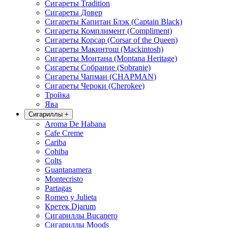
Сигареты Tradition
Сигареты Довер
Сигареты Капитан Блэк (Captain Black)
Сигареты Комплимент (Compliment)
Сигареты Корсар (Corsar of the Queen)
Сигареты Макинтош (Mackintosh)
Сигареты Монтана (Montana Heritage)
Сигареты Собрание (Sobranie)
Сигареты Чапман (CHAPMAN)
Сигареты Чероки (Cherokee)
Тройка
Ява
Сигариллы
+
Aroma De Habana
Cafe Creme
Cariba
Cohiba
Colts
Guantanamera
Montecristo
Partagas
Romeo y Julieta
Кретек Djarum
Сигариллы Bucanero
Сигариллы Moods