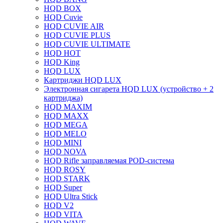
HQD BOX
HQD Cuvie
HQD CUVIE AIR
HQD CUVIE PLUS
HQD CUVIE ULTIMATE
HQD HOT
HQD King
HQD LUX
Картриджи HQD LUX
Электронная сигарета HQD LUX (устройство + 2
картриджа)
HQD MAXIM
HQD MAXX
HQD MEGA
HQD MELO
HQD MINI
HQD NOVA
HQD Rifle заправляемая POD-система
HQD ROSY
HQD STARK
HQD Super
HQD Ultra Stick
HQD V2
HQD VITA