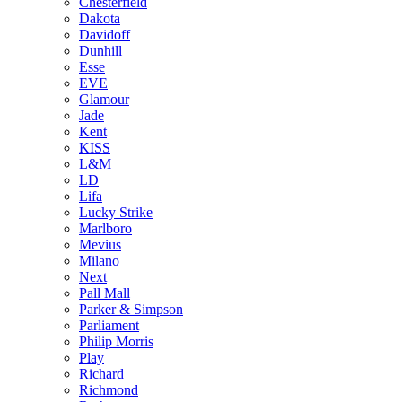
Chesterfield
Dakota
Davidoff
Dunhill
Esse
EVE
Glamour
Jade
Kent
KISS
L&M
LD
Lifa
Lucky Strike
Marlboro
Mevius
Milano
Next
Pall Mall
Parker & Simpson
Parliament
Philip Morris
Play
Richard
Richmond