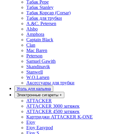
Табак Pepe
Табак Stanley
Табак Корсар (Corsar)
Табак для трубки
A.&C. Petersen
Alsbo
Amphora
Captain Black
Clan
Mac Baren
Peterson
Samuel Gawith
Skandinavik
Stanwell
W.O.Larsen
Аксессуары для трубки
Уголь для кальяна
Электронные сигареты
+
ATTACKER
ATTACKER 3000 затяжек
ATTACKER 4500 затяжек
Картриджи ATTACKER K-ONE
Ejoy
Ejoy Easypod
Ejoy S