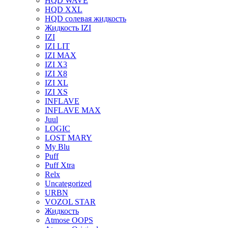
HQD WAVE
HQD XXL
HQD солевая жидкость
Жидкость IZI
IZI
IZI LIT
IZI MAX
IZI X3
IZI X8
IZI XL
IZI XS
INFLAVE
INFLAVE MAX
Juul
LOGIC
LOST MARY
My Blu
Puff
Puff Xtra
Relx
Uncategorized
URBN
VOZOL STAR
Жидкость
Atmose OOPS