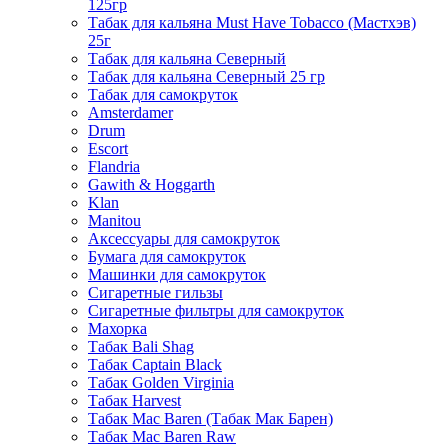
125гр
Табак для кальяна Must Have Tobacco (Мастхэв)
25г
Табак для кальяна Северный
Табак для кальяна Северный 25 гр
Табак для самокруток
Amsterdamer
Drum
Escort
Flandria
Gawith & Hoggarth
Klan
Manitou
Аксессуары для самокруток
Бумага для самокруток
Машинки для самокруток
Сигаретные гильзы
Сигаретные фильтры для самокруток
Махорка
Табак Bali Shag
Табак Captain Black
Табак Golden Virginia
Табак Harvest
Табак Mac Baren (Табак Мак Барен)
Табак Mac Baren Raw