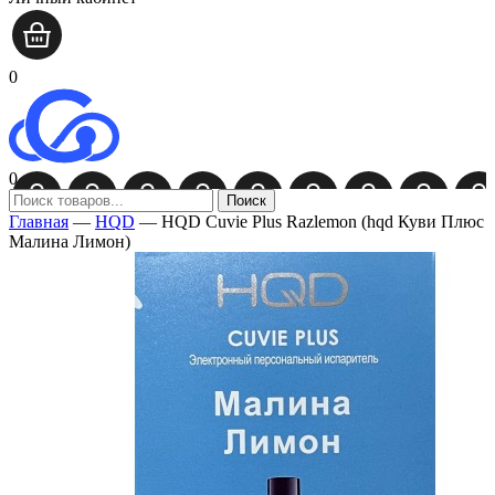
0
0
Поиск
Главная
—
HQD
—
HQD Cuvie Plus Razlemon (hqd Куви Плюс
Малина Лимон)