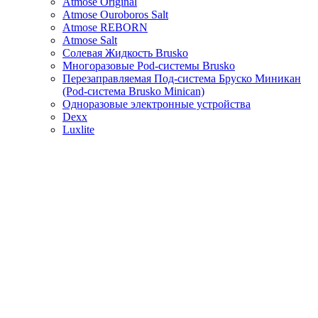
Atmose Original
Atmose Ouroboros Salt
Atmose REBORN
Atmose Salt
Солевая Жидкость Brusko
Многоразовые Pod-системы Brusko
Перезаправляемая Под-система Бруско Миникан
(Pod-система Brusko Minican)
Одноразовые электронные устройства
Dexx
Luxlite