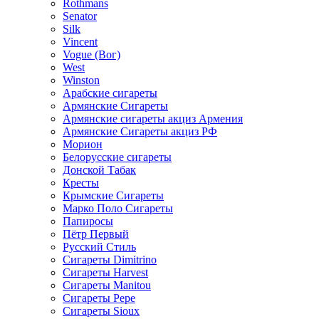
Rothmans
Senator
Silk
Vincent
Vogue (Вог)
West
Winston
Арабские сигареты
Армянские Сигареты
Армянские сигареты акциз Армения
Армянские Сигареты акциз РФ
Морион
Белорусские сигареты
Донской Табак
Кресты
Крымские Сигареты
Марко Поло Сигареты
Папиросы
Пётр Первый
Русский Стиль
Сигареты Dimitrino
Сигареты Harvest
Сигареты Manitou
Сигареты Pepe
Сигареты Sioux