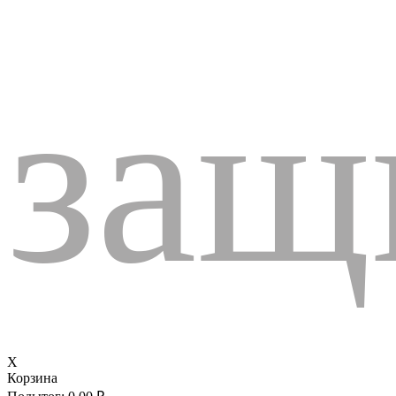
защ
X
Корзина