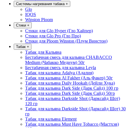
Системы нагревания табака
+
Glo
IQOS
Winston Ploom
Стики
+
Стики для Glo Hyper (Гло Хайпер)
Стики для Glo Pro (Гло Про)
Стики для Ploom Winston (Плум Винстон)
Табак
+
Табак для Кальяна
Бестабачная смесь для кальяна CHABACCO
Medium (Чабакко Медиум) 50г
Бестабачная смесь для кальяна Leyla
Табак для кальяна Adalya (Адалия)
Табак для кальяна Al Fakher (Аль Факер) 50г
Табак для кальяна Daily Hookah (Дейли Хука)
Табак для кальяна Dark Side (Дарк Сайд) 100 гр
Табак для кальяна Dark Side (Дарк Сайд) 50гр
Табак для кальяна Darkside Shot (Дарксайд Шот)
120 гр
Табак для кальяна Darkside Shot (Дарксайд Шот) 30
гр
Табак для кальяна Element
Табак для кальяна Must Have Tobacco (Мастхэв)