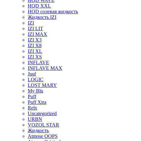
HQD WAVE
HQD XXL
HQD солевая жидкость
Жидкость IZI
IZI
IZI LIT
IZI MAX
IZI X3
IZI X8
IZI XL
IZI XS
INFLAVE
INFLAVE MAX
Juul
LOGIC
LOST MARY
My Blu
Puff
Puff Xtra
Relx
Uncategorized
URBN
VOZOL STAR
Жидкость
Atmose OOPS