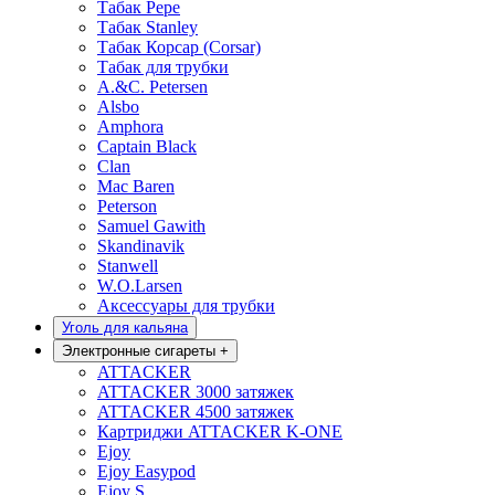
Табак Pepe
Табак Stanley
Табак Корсар (Corsar)
Табак для трубки
A.&C. Petersen
Alsbo
Amphora
Captain Black
Clan
Mac Baren
Peterson
Samuel Gawith
Skandinavik
Stanwell
W.O.Larsen
Аксессуары для трубки
Уголь для кальяна
Электронные сигареты
+
ATTACKER
ATTACKER 3000 затяжек
ATTACKER 4500 затяжек
Картриджи ATTACKER K-ONE
Ejoy
Ejoy Easypod
Ejoy S