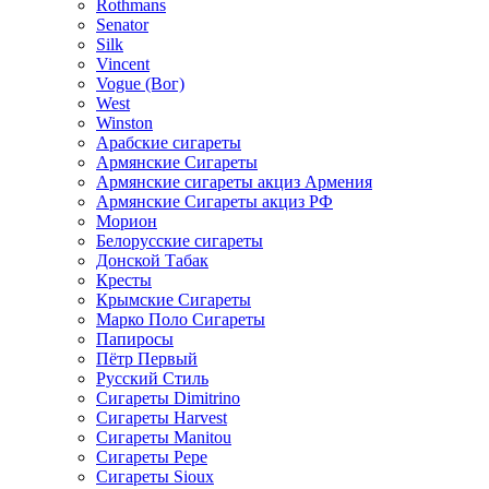
Rothmans
Senator
Silk
Vincent
Vogue (Вог)
West
Winston
Арабские сигареты
Армянские Сигареты
Армянские сигареты акциз Армения
Армянские Сигареты акциз РФ
Морион
Белорусские сигареты
Донской Табак
Кресты
Крымские Сигареты
Марко Поло Сигареты
Папиросы
Пётр Первый
Русский Стиль
Сигареты Dimitrino
Сигареты Harvest
Сигареты Manitou
Сигареты Pepe
Сигареты Sioux