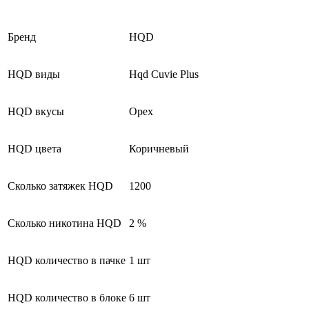
Бренд
HQD
HQD виды
Hqd Cuvie Plus
HQD вкусы
Орех
HQD цвета
Коричневый
Сколько затяжек HQD
1200
Сколько никотина HQD
2 %
HQD количество в пачке
1 шт
HQD количество в блоке
6 шт