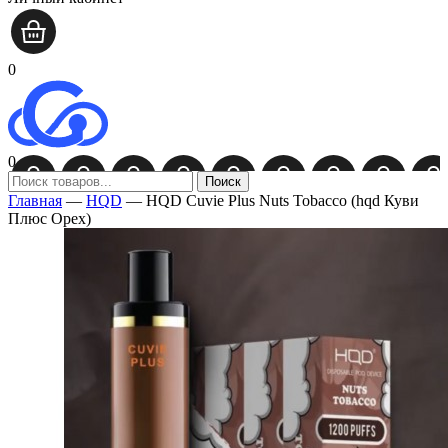
0
0
Поиск
Главная
—
HQD
—
HQD Cuvie Plus Nuts Tobacco (hqd Куви
Плюс Орех)