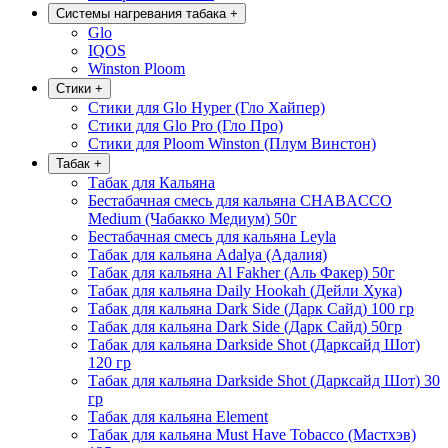
Системы нагревания табака
+
Glo
IQOS
Winston Ploom
Стики
+
Стики для Glo Hyper (Гло Хайпер)
Стики для Glo Pro (Гло Про)
Стики для Ploom Winston (Плум Винстон)
Табак
+
Табак для Кальяна
Бестабачная смесь для кальяна CHABACCO
Medium (Чабакко Медиум) 50г
Бестабачная смесь для кальяна Leyla
Табак для кальяна Adalya (Адалия)
Табак для кальяна Al Fakher (Аль Факер) 50г
Табак для кальяна Daily Hookah (Дейли Хука)
Табак для кальяна Dark Side (Дарк Сайд) 100 гр
Табак для кальяна Dark Side (Дарк Сайд) 50гр
Табак для кальяна Darkside Shot (Дарксайд Шот)
120 гр
Табак для кальяна Darkside Shot (Дарксайд Шот) 30
гр
Табак для кальяна Element
Табак для кальяна Must Have Tobacco (Мастхэв)