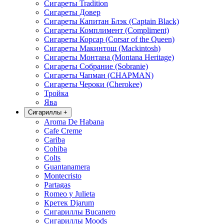
Сигареты Tradition
Сигареты Довер
Сигареты Капитан Блэк (Captain Black)
Сигареты Комплимент (Compliment)
Сигареты Корсар (Corsar of the Queen)
Сигареты Макинтош (Mackintosh)
Сигареты Монтана (Montana Heritage)
Сигареты Собрание (Sobranie)
Сигареты Чапман (CHAPMAN)
Сигареты Чероки (Cherokee)
Тройка
Ява
Сигариллы
+
Aroma De Habana
Cafe Creme
Cariba
Cohiba
Colts
Guantanamera
Montecristo
Partagas
Romeo y Julieta
Кретек Djarum
Сигариллы Bucanero
Сигариллы Moods