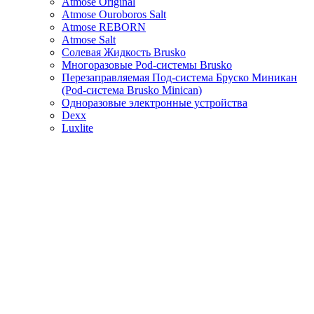
Atmose Original
Atmose Ouroboros Salt
Atmose REBORN
Atmose Salt
Солевая Жидкость Brusko
Многоразовые Pod-системы Brusko
Перезаправляемая Под-система Бруско Миникан
(Pod-система Brusko Minican)
Одноразовые электронные устройства
Dexx
Luxlite