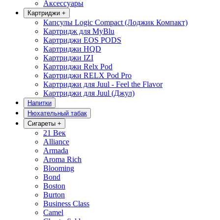
Аксессуары
Картриджи
+
Капсулы Logic Compact (Лоджик Компакт)
Картридж для MyBlu
Картриджи EOS PODS
Картриджи HQD
Картриджи IZI
Картриджи Relx Pod
Картриджи RELX Pod Pro
Картриджи для Juul - Feel the Flavor
Картриджи для Juul (Джул)
Напитки
Нюхательный табак
Сигареты
+
21 Век
Alliance
Armada
Aroma Rich
Blooming
Bond
Boston
Burton
Business Class
Camel