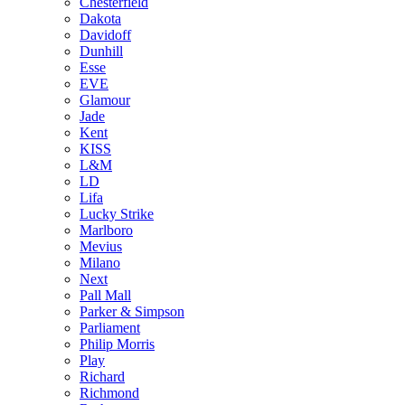
Chesterfield
Dakota
Davidoff
Dunhill
Esse
EVE
Glamour
Jade
Kent
KISS
L&M
LD
Lifa
Lucky Strike
Marlboro
Mevius
Milano
Next
Pall Mall
Parker & Simpson
Parliament
Philip Morris
Play
Richard
Richmond