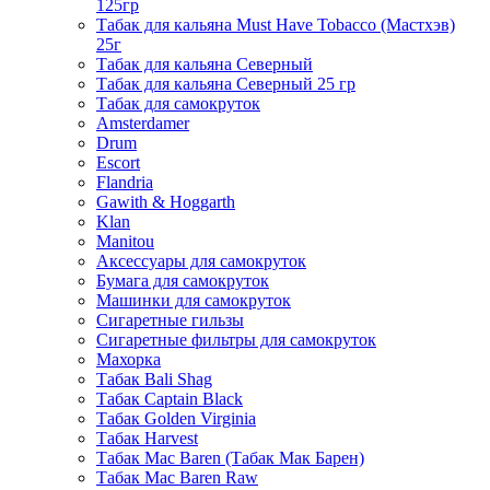
125гр
Табак для кальяна Must Have Tobacco (Мастхэв)
25г
Табак для кальяна Северный
Табак для кальяна Северный 25 гр
Табак для самокруток
Amsterdamer
Drum
Escort
Flandria
Gawith & Hoggarth
Klan
Manitou
Аксессуары для самокруток
Бумага для самокруток
Машинки для самокруток
Сигаретные гильзы
Сигаретные фильтры для самокруток
Махорка
Табак Bali Shag
Табак Captain Black
Табак Golden Virginia
Табак Harvest
Табак Mac Baren (Табак Мак Барен)
Табак Mac Baren Raw