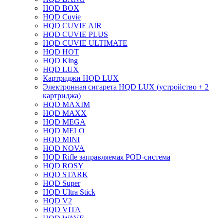
HQD BOX
HQD Cuvie
HQD CUVIE AIR
HQD CUVIE PLUS
HQD CUVIE ULTIMATE
HQD HOT
HQD King
HQD LUX
Картриджи HQD LUX
Электронная сигарета HQD LUX (устройство + 2
картриджа)
HQD MAXIM
HQD MAXX
HQD MEGA
HQD MELO
HQD MINI
HQD NOVA
HQD Rifle заправляемая POD-система
HQD ROSY
HQD STARK
HQD Super
HQD Ultra Stick
HQD V2
HQD VITA