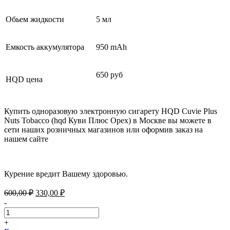
Обьем жидкости
5 мл
Емкость аккумулятора
950 mAh
650 руб
HQD цена
Купить одноразовую электронную сигарету HQD Cuvie Plus
Nuts Tobacco (hqd Куви Плюс Орех) в Москве вы можете в
сети наших розничных магазинов или оформив заказ на
нашем сайте
Курение вредит Вашему здоровью.
Первоначальная
Текущая
600,00
₽
330,00
₽
цена
цена:
-
составляла
330,00 ₽.
600,00 ₽.
+