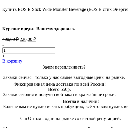
Купить EOS E-Stick Wide Monster Beverage (EOS Е-стик Энерг
Курение вредит Вашему здоровью.
Первоначальная
Текущая
400,00
₽
220,00
₽
цена
цена:
-
составляла
220,00 ₽.
400,00 ₽.
+
В корзину
Зачем переплачивать?
Закажи сейчас - только у нас самые выгодные цены на рынке.
Фиксированная цена доставка по всей России!
Всего 550р.
Закажи сегодня и получи свой заказ в кратчайшие сроки.
Всегда в наличии!
Больше вам не нужно искать пробукцию, всё что вам нужно, вы
СигОптом - один на рынке со светлой репутацией.